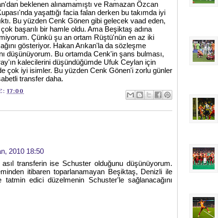
rcan'dan beklenen alınamamıştı ve Ramazan Özcan
Kupası'nda yaşattığı facia falan derken bu takımda iyi
 çıktı. Bu yüzden Cenk Gönen gibi gelecek vaad eden,
ek çok başarılı bir hamle oldu. Ama Beşiktaş adına
miyorum. Çünkü şu an ortam Rüştü'nün en az iki
ağını gösteriyor. Hakan Arıkan'la da sözleşme
ağını düşünüyorum. Bu ortamda Cenk'in şans bulması,
ray'ın kalecilerini düşündüğümde Ufuk Ceylan için
de çok iyi isimler. Bu yüzden Cenk Gönen'i zorlu günler
abetli transfer daha.
E:
17:00
an, 2010 18:50
, asıl transferin ise Schuster olduğunu düşünüyorum.
inden itibaren toparlanamayan Beşiktaş, Denizli ile
 tatmin edici düzelmenin Schuster'le sağlanacağını