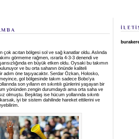
İLETİ
AMBA
buraker
n çok acıtan bölgesi sol ve sağ kanatlar oldu. Aslında
 takımı görmeme rağmen, ısrarla 4-3-3 denendi ve
başarısızlığında en büyük etken oldu. Oysaki bu takımın
bulunuyor ve bu orta sahanın önünde kaliteli
r adım öne taşıyacaktır. Serdar Özkan, Holosko,
eremeyince, gol bölgesinde takım sadece Bobo'ya
arında son yılların en sıkıntılı günlerini yaşayan bir
cum yönünden zengin durumdaydı ama orta saha ve
ız olmuştu. Beşiktaş ise hücum yollarında sıkıntı
rsak, iyi bir sistem dahilinde hareket ettilerini ve
eyebilirim.