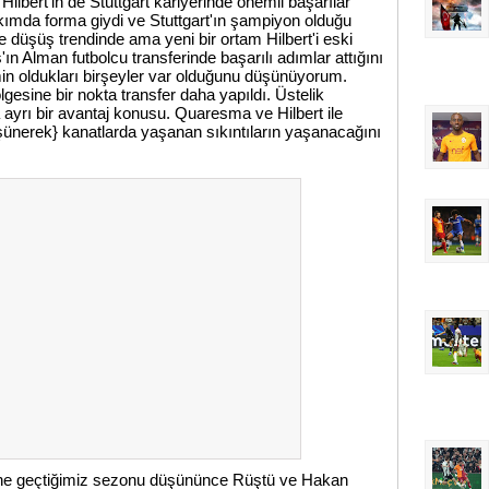
ilbert'in de Stuttgart kariyerinde önemli başarılar
ımda forma giydi ve Stuttgart'ın şampiyon olduğu
e düşüş trendinde ama yeni bir ortam Hilbert'i eski
'ın Alman futbolcu transferinde başarılı adımlar attığını
n oldukları birşeyler var olduğunu düşünüyorum.
gesine bir nokta transfer daha yapıldı. Üstelik
 ayrı bir avantaj konusu. Quaresma ve Hilbert ile
şünerek} kanatlarda yaşanan sıkıntıların yaşanacağını
ine geçtiğimiz sezonu düşününce Rüştü ve Hakan