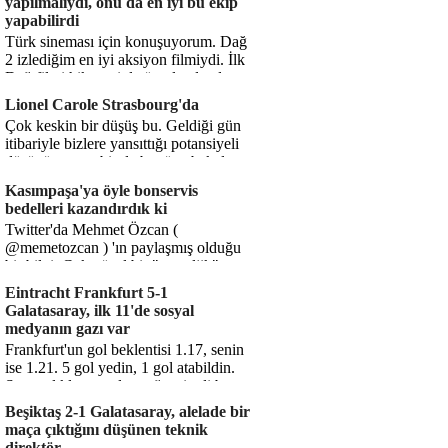
yapılmalıydı, onu da en iyi bu ekip
yapabilirdi
Türk sineması için konuşuyorum. Dağ
2 izlediğim en iyi aksiyon filmiydi. İlk
Dağ filmi hikayesiyle ön plandaydı,
Dağ 2 ise belki o hika...
Lionel Carole Strasbourg'da
Çok keskin bir düşüş bu. Geldiği gün
itibariyle bizlere yansıttığı potansiyeli
düşünüyorum, bir de bugüne bakalım.
1.5 milyon avro...
Kasımpaşa'ya öyle bonservis
bedelleri kazandırdık ki
Twitter'da Mehmet Özcan (
@memetozcan ) 'ın paylaşmış olduğu
bir bilgi. Çok güzel bir "nostaljik" pas
diyelim. Kasımpaşa...
Eintracht Frankfurt 5-1
Galatasaray, ilk 11'de sosyal
medyanın gazı var
Frankfurt'un gol beklentisi 1.17, senin
ise 1.21. 5 gol yedin, 1 gol atabildin.
Şanssızlıkla mı anlatacağız şimdi bu
durumu? Rakibin 5 ş...
Beşiktaş 2-1 Galatasaray, alelade bir
maça çıktığını düşünen teknik
direktör