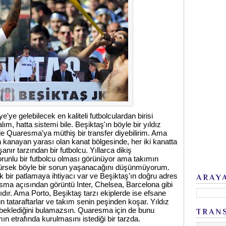
'ye gelebilecek en kaliteli futbolculardan birisi
kalım, hatta sistemi bile. Beşiktaş'ın böyle bir yıldız
le Quaresma'ya müthiş bir transfer diyebilirim. Ama
 kanayan yarası olan kanat bölgesinde, her iki kanatta
şanır tarzından bir futbolcu. Yıllarca dikiş
orunlu bir futbolcu olması görünüyor ama takımın
ürsek böyle bir sorun yaşanacağını düşünmüyorum.
 bir patlamaya ihtiyacı var ve Beşiktaş'ın doğru adres
ARAY
a açısından görüntü Inter, Chelsea, Barcelona gibi
ır. Ama Porto, Beşiktaş tarzı ekiplerde ise efsane
ün tataraftarlar ve takım senin peşinden koşar. Yıldız
e beklediğini bulamazsın. Quaresma için de bunu
TRAN
 etrafında kurulmasını istediği bir tarzda.