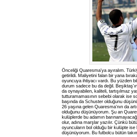
Önceliği Quaresma'ya ayıralım. Türkiye
getirildi. Maliyetini falan bir yana bıra
oyuncuya ihtiyacı vardı. Bu yüzden bi
durum sadece bu da değil. Beşiktaş'ın
da oynayabilen, kaliteli, tartışılmaz ya
tutturamamasının sebebi olarak ise s
başında da Schuster olduğunu düşün
26 yaşına gelen Quaresma'nın da artık
olduğunu düşünüyorum. Şu an Quaresm
kulüplerde bu adamın barınamayacağıd
olur, adına marşlar yazılır. Çünkü büt
oyuncuların bol olduğu bir kulüpte is
düşünüyorum. Bu futbolcu bütün takımın