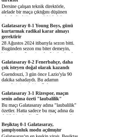
Dersine çalışan teknik direktörle,
alelade bir maça çıktığını düşünen
teknik direktör arasındaki fark bu
işte. Solskjaer'in çalıştığı de...
Galatasaray 0-1 Young Boys, günü
kurtarmak radikal karar almayı
gerektirir
28 Ağustos 2024 itibarıyla sezon bitti.
Bugünden sezon mu biter demeyin,
bitiyor işte. Şampiyonlar Ligi'ne katılım
hakkı senin misyonun ...
Galatasaray 0-2 Fenerbahçe, daha
çok isteyen doğal olarak kazandı
Guendouzi, 3 gün önce Lazio'yla 90
dakika sahadaydı. Bu adamın
transferini yetiştirip, Galatasaray
karşısında 11 oynamasını sağlıyorsun....
Galatasaray 3-1 Rizespor, maçın
senin adına özeti "laubalilik"
Bu maçı Galatasaray adına "laubalilik"
özetler. Hatta sadece bu maç adına da
değil, bir süredir. Geçen 4 maçta sadece
1 gol yedin ...
Beşiktaş 0-1 Galatasaray,
şampiyonluk modu açılmıştır
Galatasaray'ın en keskin virajı. Beşiktaş