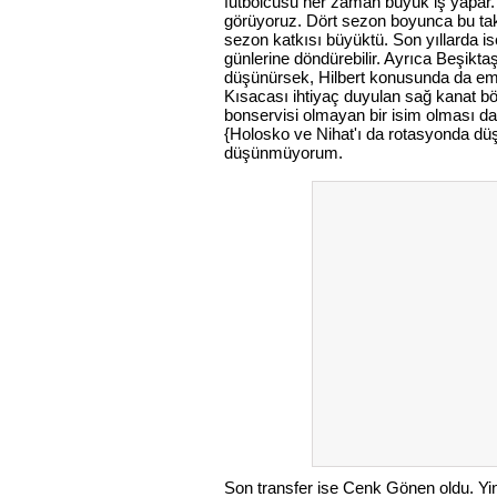
futbolcusu her zaman büyük iş yapar. H
görüyoruz. Dört sezon boyunca bu tak
sezon katkısı büyüktü. Son yıllarda is
günlerine döndürebilir. Ayrıca Beşiktaş
düşünürsek, Hilbert konusunda da emi
Kısacası ihtiyaç duyulan sağ kanat böl
bonservisi olmayan bir isim olması da
{Holosko ve Nihat'ı da rotasyonda dü
düşünmüyorum.
Son transfer ise Cenk Gönen oldu. Y