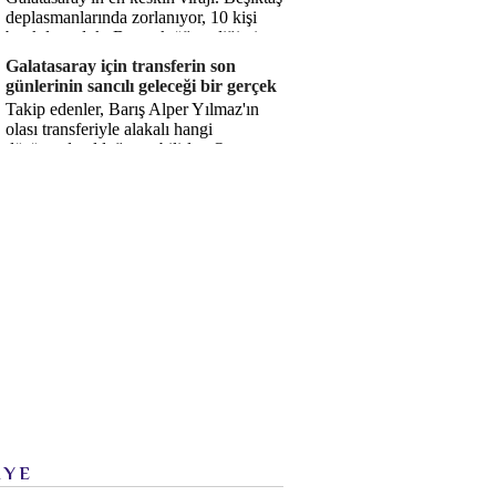
deplasmanlarında zorlanıyor, 10 kişi
bırakılıyorduk. Bu artık öğrendiğimiz
bir gerçek. Sane...
Galatasaray için transferin son
günlerinin sancılı geleceği bir gerçek
Takip edenler, Barış Alper Yılmaz'ın
olası transferiyle alakalı hangi
düşüncede olduğumu bilirler. O
düşüncem değişmiş değil. Hatta son ...
İYE