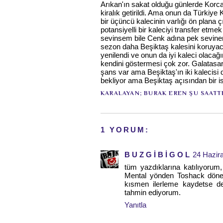
Arıkan'ın sakat olduğu günlerde Ko
kiralık getirildi. Ama onun da Türkiye 
bir üçüncü kalecinin varlığı ön plana
potansiyelli bir kaleciyi transfer etm
sevinsem bile Cenk adına pek sevine
sezon daha Beşiktaş kalesini koruyac
yenilendi ve onun da iyi kaleci olac
kendini göstermesi çok zor. Galatasa
şans var ama Beşiktaş'ın iki kalecisi 
bekliyor ama Beşiktaş açısından bir is
KARALAYAN;
BURAK EREN
ŞU SAATT
1 YORUM:
B U Z G İ B İ G O L
24 Hazir
tüm yazdıklarına katılıyorum
Mental yönden Toshack dönem
kısmen ilerleme kaydetse de
tahmin ediyorum.
Yanıtla