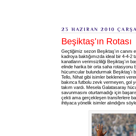
23 HAZIRAN 2010 ÇARŞ
Beşiktaş'ın Rotası
Geçtiğimiz sezon Beşiktaş'ın canını e
kadroya baktığımızda ideal bir 4-4-2
kanatların verimsizliliği Beşiktaş'ın 
elinde harika bir orta saha rotasyonu 
hücumcular bulundurmak Beşiktaş'ı bi
Tello, Nihat gibi isimler bekleneni v
bakınca futbolu zevk vermeyen, gol yoll
takım vardı. Mesela Galatasaray hü
savunmasını oturtamadığı için başarıs
çekti ama gerçekleşen transferlere baka
ihtiyaca yönelik isimler alındığını söyl