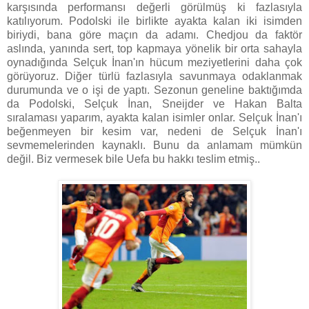
karşısında performansı değerli görülmüş ki fazlasıyla
katılıyorum. Podolski ile birlikte ayakta kalan iki isimden
biriydi, bana göre maçın da adamı. Chedjou da faktör
aslında, yanında sert, top kapmaya yönelik bir orta sahayla
oynadığında Selçuk İnan'ın hücum meziyetlerini daha çok
görüyoruz. Diğer türlü fazlasıyla savunmaya odaklanmak
durumunda ve o işi de yaptı. Sezonun geneline baktığımda
da Podolski, Selçuk İnan, Sneijder ve Hakan Balta
sıralaması yaparım, ayakta kalan isimler onlar. Selçuk İnan'ı
beğenmeyen bir kesim var, nedeni de Selçuk İnan'ı
sevmemelerinden kaynaklı. Bunu da anlamam mümkün
değil. Biz vermesek bile Uefa bu hakkı teslim etmiş..