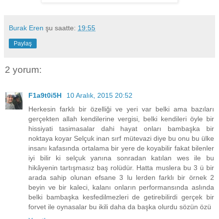
Burak Eren
şu saatte:
19:55
Paylaş
2 yorum:
F1a9t0i5H
10 Aralık, 2015 20:52
Herkesin farklı bir özelliği ve yeri var belki ama bazıları
gerçekten allah kendilerine vergisi, belki kendileri öyle bir
hissiyati tasimasalar dahi hayat onları bambaşka bir
noktaya koyar Selçuk inan sırf mütevazi diye bu onu bu ülke
insanı kafasında ortalama bir yere de koyabilir fakat bilenler
iyi bilir ki selçuk yanına sonradan katılan wes ile bu
hikâyenin tartışmasız baş rolüdür. Hatta muslera bu 3 ü bir
arada sahip olunan efsane 3 lu lerden farklı bir örnek 2
beyin ve bir kaleci, kalanı onların performansında aslında
belki bambaşka kesfedilmezleri de getirebilirdi gerçek bir
forvet ile oynasalar bu ikili daha da başka olurdu sözün özü