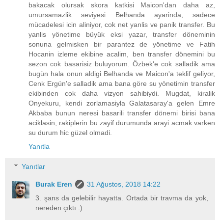
bakacak olursak skora katkisi Maicon'dan daha az,
umursamazlik seviyesi Belhanda ayarinda, sadece
mücadelesi icin aliniyor, cok net yanlis ve panik transfer. Bu
yanlis yönetime büyük eksi yazar, transfer döneminin
sonuna gelmisken bir parantez de yönetime ve Fatih
Hocanin izleme ekibine acalim, ben transfer dönemini bu
sezon cok basarisiz buluyorum. Özbek'e cok salladik ama
bugün hala onun aldigi Belhanda ve Maicon'a teklif geliyor,
Cenk Ergün'e salladik ama bana göre su yönetimin transfer
ekibinden cok daha vizyon sahibiydi. Mugdat, kiralik
Onyekuru, kendi zorlamasiyla Galatasaray'a gelen Emre
Akbaba bunun neresi basarili transfer dönemi birisi bana
aciklasin, rakiplerin bu zayif durumunda arayi acmak varken
su durum hic güzel olmadi.
Yanıtla
Yanıtlar
Burak Eren
31 Ağustos, 2018 14:22
3. şans da gelebilir hayatta. Ortada bir travma da yok,
nereden çıktı :)