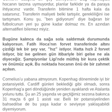
hocanın tarzına uymuyordur, planlar farklıdır ya da paraya
ihtiyacınız vardır. Transferin bitimine 1 hafta kala da
satarsınız. Transferin maliyeti belki tartışılır, gerekliliğini ise
tartışmam. Konu şu, "ben gidiyorum" diye bağıran bir
futbolcunun yeri şu güne kadar dolmaz mı. En azından
alternatifleri bilemez miyiz.
Bugüne kalınca da sağa sola saldırmak durumunda
kalıyorsun. Fatih Hoca'nın forvet transferinde altını
çizdiği tek bir şey var, "hız" istiyor. Hatta hızlı 2 forvet
istiyor, biz ise gelinen gün itibariyle biri gelse ne ala
diyeceğiz. Şampiyonlar Ligi'nde müthiş bir kura çektik
ve önümüz açık. Bu noktada hocanın önü de bir zahmet
açılsın.
Cornelius'u yabana atmıyorum. Kopenhag döneminde iyi bir
potansiyeldi. Cardiff günleri beklediği gibi olmadı, sonra
Kopenhag'a geri döndüğünde yeniden ayaklandı ve Atalanta
yolunu tuttu. Şu an 25 yaşında ve geçtiğimiz sezona bakınca
31 maçta 6 gol 1 asisti var. Belli bir potansiyelinden
bahsedilse de bu yaşa kadar o seviyeye yaklaşabildi
diyemiyorum.