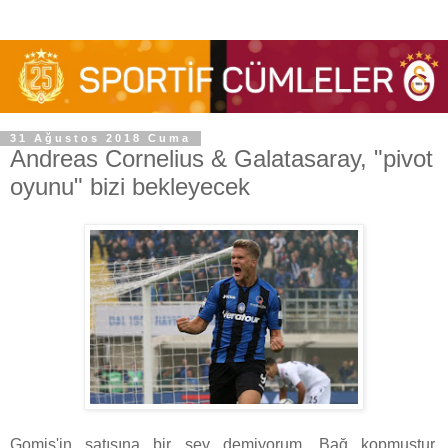
31 Ağustos 2018 Cuma
Andreas Cornelius & Galatasaray, "pivot
oyunu" bizi bekleyecek
Gomis'in satışına bir şey demiyorum. Bağ kopmuştur,