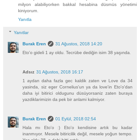
milyon alabiliyorken bakkal hesabina düsmüs yönetimi
kiniyorum.
Yanıtla
Yanıtlar
Burak Eren
31 Ağustos, 2018 14:20
Eto'o gideli 1 ay oldu. Tecrübe dediğin isim 38 yaşında.
Adsız
31 Ağustos, 2018 16:17
1 aydan daha fazla gec kaldik zaten ve Love da 34
yasinda, siz eger Cornelius'un ya da love'in Eto'o'dan
daha iyi bitirici oldugunu düsüyorsaniz zaten buraya
yazdiklarimizin da pek bir anlami kalmiyor.
Burak Eren
01 Eylül, 2018 02:54
Hala mı Eto'o :) Eto'o kendisine artık bu kadar
inanmıyor. Mesele bitiricilik değil, mesele yoğun tempo.
Yaş oldu 38, o dahi bitti artık.