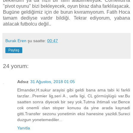
beklerdim ya da hızlı bir isim alabilmeliydik. Cornelius'la
"pivot oyunu" bizi bekleyecek, oyun biraz daha farklılaşacak.
Bugüne geldiğimiz için de burun kıvıramıyorum. Fatih Hoca
tamam dediyse vardır bildiği. Tekrar ediyorum, yabana
atılacak futbolcu değil..
Burak Eren
şu saatte:
00:47
Paylaş
24 yorum:
Adsız
31 Ağustos, 2018 01:05
Elmander,H.sukur arayisi gibi geldi bana ama tabi ki farkli
tarzlar...Premier lig,seri A , uefa ligi, CL görmüşlügü var.Bu
saatten sonra diyecek bir sey yok.Tutma ihtimali var.Bence
cok onemli olan stoper konusu da yine arada kaynadi
gitti.Transfer sezonu yonetimin eksi hanesine yazildi.Sureci
duzgun yonetemediler...
Yanıtla