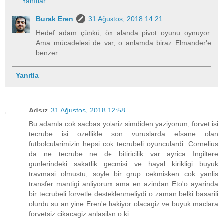
Yanıtlar
Burak Eren
31 Ağustos, 2018 14:21
Hedef adam çünkü, ön alanda pivot oyunu oynuyor.
Ama mücadelesi de var, o anlamda biraz Elmander'e
benzer.
Yanıtla
Adsız
31 Ağustos, 2018 12:58
Bu adamla cok sacbas yolariz simdiden yaziyorum, forvet isi
tecrube isi ozellikle son vuruslarda efsane olan
futbolcularimizin hepsi cok tecrubeli oyunculardi. Cornelius
da ne tecrube ne de bitiricilik var ayrica Ingiltere
gunlerindeki sakatlik gecmisi ve hayal kirikligi buyuk
travmasi olmustu, soyle bir grup cekmisken cok yanlis
transfer mantigi anliyorum ama en azindan Eto'o ayarinda
bir tecrubeli forvetle desteklenmeliydi o zaman belki basarili
olurdu su an yine Eren'e bakiyor olacagiz ve buyuk maclara
forvetsiz cikacagiz anlasilan o ki.