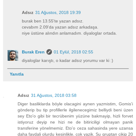
Adsız
31 Ağustos, 2018 19:39
burak ben 13.55'te yazan adsız.
cevabım 2.09'da yazan adsız arkadaşa.
niye üstüne alındın anlamadım. diyaloglar ortada.
Burak Eren
01 Eylül, 2018 02:55
diyaloglar karıştı, o kadar adsız yorumu var ki :)
Yanıtla
Adsız
31 Ağustos, 2018 03:58
Diger basliklarda böyle olacagini aynen yazmistim, Gomis'i
gönderip bu tip profillerle ilgilenecegimiz belliydi beni üzen
sey Eto'o gibi bir tecrübenim yüzüne bakmayip, hizli forvet
istiyoruz deyip ne hizi ne de bitiriciligi olmayan panik
transferine yönelmemiz. Eto'o ceza sahasinda yere uzansa
daha faydali olurdu kesinlikle, cok yazik. Su gruptan cikip 20