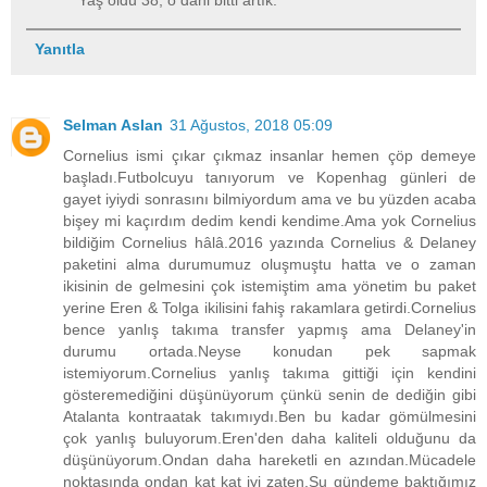
Yanıtla
Selman Aslan
31 Ağustos, 2018 05:09
Cornelius ismi çıkar çıkmaz insanlar hemen çöp demeye
başladı.Futbolcuyu tanıyorum ve Kopenhag günleri de
gayet iyiydi sonrasını bilmiyordum ama ve bu yüzden acaba
bişey mi kaçırdım dedim kendi kendime.Ama yok Cornelius
bildiğim Cornelius hâlâ.2016 yazında Cornelius & Delaney
paketini alma durumumuz oluşmuştu hatta ve o zaman
ikisinin de gelmesini çok istemiştim ama yönetim bu paket
yerine Eren & Tolga ikilisini fahiş rakamlara getirdi.Cornelius
bence yanlış takıma transfer yapmış ama Delaney'in
durumu ortada.Neyse konudan pek sapmak
istemiyorum.Cornelius yanlış takıma gittiği için kendini
gösteremediğini düşünüyorum çünkü senin de dediğin gibi
Atalanta kontraatak takımıydı.Ben bu kadar gömülmesini
çok yanlış buluyorum.Eren'den daha kaliteli olduğunu da
düşünüyorum.Ondan daha hareketli en azından.Mücadele
noktasında ondan kat kat iyi zaten.Şu gündeme baktığımız