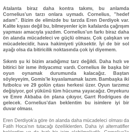
Atalanta biraz daha kontra takımı, bu anlamda
Cornelius'un tarzı onlara uymadı. Cornelius, "hedef
adam". Bizim de elimizde bu tarzda Eren Derdiyok var.
Kalite kıyası değil bu, bilmeyenler için kafalarda çağrışım
yapması amacıyla yazdım. Cornelius'un farkı biraz daha
ön alanda mücadeleci ve güçlü olması. Çok çalışkan ve
mücadelecidir, hava hakimiyeti yüksektir. İyi de bir sol
ayağı olsa da bitiricilik noktasında çok iyi diyemem.
Sıkıntı şu ki bizim aradığımız tarz değildi. Daha hızlı ve
bitirici bir isme ihtiyacımız vardı. Cornelius ile başka bir
oyun oynamak durumunda kalacağız. Baştan
söyleyeyim, Gomis'le kıyaslamamak lazım. Bambaşka iki
futbolcu ve 29 golün çıtası herkesi üzer. Oyun tarzımız
değişiyor, gol yükünü tüm hücuma yayacağız. Onyekuru
ve Emre Akbaba ön plana çıkıyor, Garrt Rodrigues de
gelecek. Cornelius'dan beklentim bu isimlere iyi bir
duvar olması.
Eren Derdiyok'a göre ön alanda daha mücadeleci olması da
Fatih Hoca'nın tutacağı özelliklerden. Daha iyi alternatifler