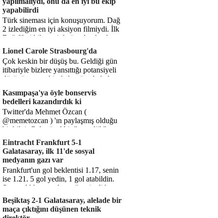
yapılmalıydı, onu da en iyi bu ekip
yapabilirdi
Türk sineması için konuşuyorum. Dağ
2 izlediğim en iyi aksiyon filmiydi. İlk
Dağ filmi hikayesiyle ön plandaydı,
Dağ 2 ise belki o hika...
Lionel Carole Strasbourg'da
Çok keskin bir düşüş bu. Geldiği gün
itibariyle bizlere yansıttığı potansiyeli
düşünüyorum, bir de bugüne bakalım.
1.5 milyon avro...
Kasımpaşa'ya öyle bonservis
bedelleri kazandırdık ki
Twitter'da Mehmet Özcan (
@memetozcan ) 'ın paylaşmış olduğu
bir bilgi. Çok güzel bir "nostaljik" pas
diyelim. Kasımpaşa...
Eintracht Frankfurt 5-1
Galatasaray, ilk 11'de sosyal
medyanın gazı var
Frankfurt'un gol beklentisi 1.17, senin
ise 1.21. 5 gol yedin, 1 gol atabildin.
Şanssızlıkla mı anlatacağız şimdi bu
durumu? Rakibin 5 ş...
Beşiktaş 2-1 Galatasaray, alelade bir
maça çıktığını düşünen teknik
direktör