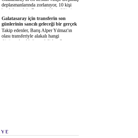
deplasmanlarında zorlanıyor, 10 kişi
bırakılıyorduk. Bu artık öğrendiğimiz
bir gerçek. Sane...
Galatasaray için transferin son
günlerinin sancılı geleceği bir gerçek
Takip edenler, Barış Alper Yılmaz'ın
olası transferiyle alakalı hangi
düşüncede olduğumu bilirler. O
düşüncem değişmiş değil. Hatta son ...
İYE