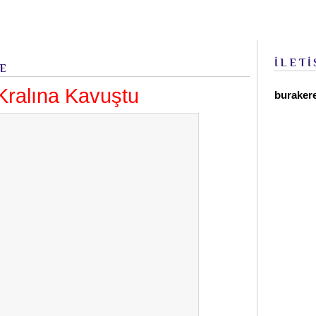
İLETİ
E
Kralına Kavuştu
buraker