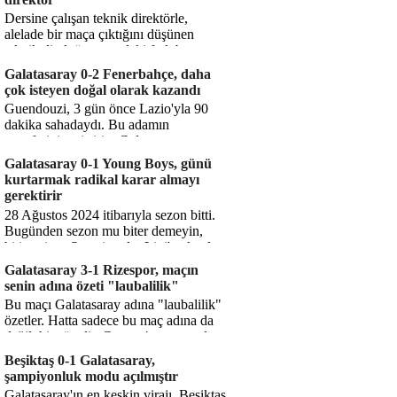
Dersine çalışan teknik direktörle,
alelade bir maça çıktığını düşünen
teknik direktör arasındaki fark bu
işte. Solskjaer'in çalıştığı de...
Galatasaray 0-2 Fenerbahçe, daha
çok isteyen doğal olarak kazandı
Guendouzi, 3 gün önce Lazio'yla 90
dakika sahadaydı. Bu adamın
transferini yetiştirip, Galatasaray
karşısında 11 oynamasını sağlıyorsun....
Galatasaray 0-1 Young Boys, günü
kurtarmak radikal karar almayı
gerektirir
28 Ağustos 2024 itibarıyla sezon bitti.
Bugünden sezon mu biter demeyin,
bitiyor işte. Şampiyonlar Ligi'ne katılım
hakkı senin misyonun ...
Galatasaray 3-1 Rizespor, maçın
senin adına özeti "laubalilik"
Bu maçı Galatasaray adına "laubalilik"
özetler. Hatta sadece bu maç adına da
değil, bir süredir. Geçen 4 maçta sadece
1 gol yedin ...
Beşiktaş 0-1 Galatasaray,
şampiyonluk modu açılmıştır
Galatasaray'ın en keskin virajı. Beşiktaş