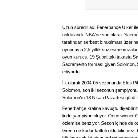
Uzun süredir adı Fenerbahçe Ülker ile 
noktalandı. NBA'de son olarak Sacram
tarafından serbest bırakılması üzerine
oyuncuyla 2,5 yıllık sözleşme imzalad
oyun kurucu, 19 Şubat'taki takasta S
Sacramento forması giyen Solomon, 5
ediyordu.
İlk olarak 2004-05 sezonunda Efes Pil
Solomon, son iki sezonun şampiyonu F
Solomon'ın 13 Nisan Pazartesi günü İs
Fenerbahçe kralına kavuştu diyebiliri
ligde şampiyon oluyor. Onun winner özel
özlemişe benziyor. Sezon içinde de öz
Green ne kadar katkılı oldu bilinmez
böylece çok iyi bir guard rotasyonuna s