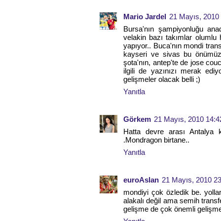
Mario Jardel
21 Mayıs, 2010
Bursa'nın şampiyonluğu anad
velakin bazı takımlar olumlu 
yapıyor.. Buca'nın mondi trans
kayseri ve sivas bu önümüzd
şota'nın, antep'te de jose cou
ilgili de yazınızı merak ed
gelişmeler olacak belli ;)
Yanıtla
Görkem
21 Mayıs, 2010 14:4
Hatta devre arası Antalya 
.Mondragon birtane..
Yanıtla
euroAslan
21 Mayıs, 2010 23
mondiyi çok özledik be. yolla
alakalı değil ama semih transfer
gelişme de çok önemli gelişmel