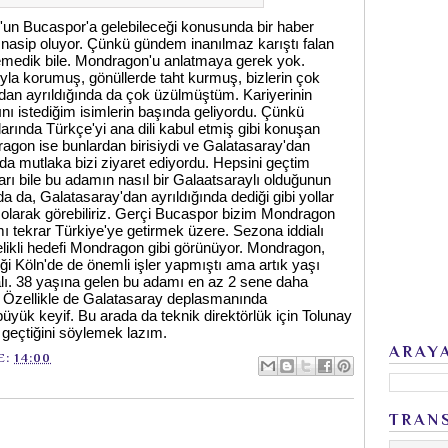
un Bucaspor'a gelebileceği konusunda bir haber
sip oluyor. Çünkü gündem inanılmaz karıştı falan
medik bile. Mondragon'u anlatmaya gerek yok.
ıyla korumuş, gönüllerde taht kurmuş, bizlerin çok
y'dan ayrıldığında da çok üzülmüştüm. Kariyerinin
ı istediğim isimlerin başında geliyordu. Çünkü
arında Türkçe'yi ana dili kabul etmiş gibi konuşan
agon ise bunlardan birisiydi ve Galatasaray'dan
da mutlaka bizi ziyaret ediyordu. Hepsini geçtim
ı bile bu adamın nasıl bir Galaatsaraylı olduğunun
a da, Galatasaray'dan ayrıldığında dediği gibi yollar
ü olarak görebiliriz. Gerçi Bucaspor bizim Mondragon
ı tekrar Türkiye'ye getirmek üzere. Sezona iddialı
likli hedefi Mondragon gibi görünüyor. Mondragon,
iği Köln'de de önemli işler yapmıştı ama artık yaşı
alı. 38 yaşına gelen bu adamı en az 2 sene daha
m. Özellikle de Galatasaray deplasmanında
yük keyif. Bu arada da teknik direktörlük için Tolunay
geçtiğini söylemek lazım.
ARAY
E:
14:00
TRAN