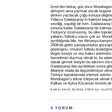
İzmir'den birkaç gün önce Mondragon'
almıştım ama yazmak ancak bugüne na
derken yazılacak çoğu konuya değine
Yıllarca Galatasaray'ın kalesini başar
sevdiği, saydığı bir isim. Galatasara
sonuna kadar Galatasaray'da kalmasın
Türkiye'yi özümsemiş, bu ülke toprakl
yabancı futbolcu sayısı çok az. Mondr
ayrıldığında bile, her Almanya kampın
2006'da gelen şampiyonlukta gözyaşlar
göstergesi. Umarım futbolu bıraktığınd
birgün kesişir ve onu kaleci antrenör
hasretimizi duymuş olmalı ki, bu adam
olarak girmek isteyen bu takımın önce
Galatasaray'dan ayrıldıktan sonra gitt
itibariyle orada da düşünülmüyor olm
Türkiye topraklarında izlemek isteri
Mondragon'u tekrar izleyecek olmak bü
Kafkas ve Aykut Kocaman isminin de 
KARALAYAN;
BURAK EREN
ŞU SAATT
4 YORUM: