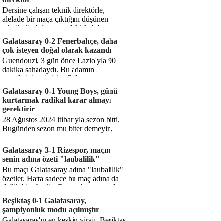
Dersine çalışan teknik direktörle,
alelade bir maça çıktığını düşünen
teknik direktör arasındaki fark bu
işte. Solskjaer'in çalıştığı de...
Galatasaray 0-2 Fenerbahçe, daha
çok isteyen doğal olarak kazandı
Guendouzi, 3 gün önce Lazio'yla 90
dakika sahadaydı. Bu adamın
transferini yetiştirip, Galatasaray
karşısında 11 oynamasını sağlıyorsun....
Galatasaray 0-1 Young Boys, günü
kurtarmak radikal karar almayı
gerektirir
28 Ağustos 2024 itibarıyla sezon bitti.
Bugünden sezon mu biter demeyin,
bitiyor işte. Şampiyonlar Ligi'ne katılım
hakkı senin misyonun ...
Galatasaray 3-1 Rizespor, maçın
senin adına özeti "laubalilik"
Bu maçı Galatasaray adına "laubalilik"
özetler. Hatta sadece bu maç adına da
değil, bir süredir. Geçen 4 maçta sadece
1 gol yedin ...
Beşiktaş 0-1 Galatasaray,
şampiyonluk modu açılmıştır
Galatasaray'ın en keskin virajı. Beşiktaş