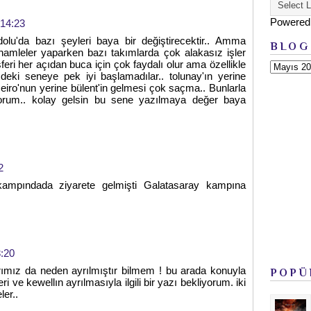
Powered
 14:23
olu'da bazı şeyleri baya bir değiştirecektir.. Amma
BLOG
hamleler yaparken bazı takımlarda çok alakasız işler
feri her açıdan buca için çok faydalı olur ama özellikle
eki seneye pek iyi başlamadılar.. tolunay'ın yerine
ceiro'nun yerine bülent'in gelmesi çok saçma.. Bunlarla
iyorum.. kolay gelsin bu sene yazılmaya değer baya
2
kampındada ziyarete gelmişti Galatasaray kampına
:20
rımız da neden ayrılmıştır bilmem ! bu arada konuyla
POPÜ
i ve kewellın ayrılmasıyla ilgili bir yazı bekliyorum. iki
er..