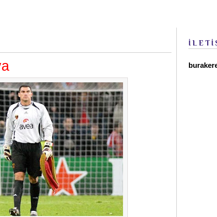
İLETİ
ya
buraker