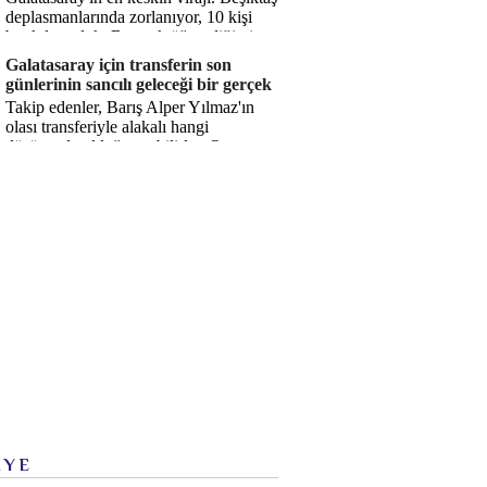
deplasmanlarında zorlanıyor, 10 kişi
bırakılıyorduk. Bu artık öğrendiğimiz
bir gerçek. Sane...
Galatasaray için transferin son
günlerinin sancılı geleceği bir gerçek
Takip edenler, Barış Alper Yılmaz'ın
olası transferiyle alakalı hangi
düşüncede olduğumu bilirler. O
düşüncem değişmiş değil. Hatta son ...
İYE