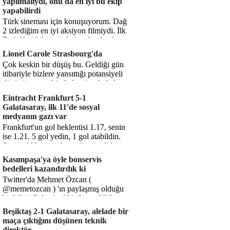
yapılmalıydı, onu da en iyi bu ekip
yapabilirdi
Türk sineması için konuşuyorum. Dağ
2 izlediğim en iyi aksiyon filmiydi. İlk
Dağ filmi hikayesiyle ön plandaydı,
Dağ 2 ise belki o hika...
Lionel Carole Strasbourg'da
Çok keskin bir düşüş bu. Geldiği gün
itibariyle bizlere yansıttığı potansiyeli
düşünüyorum, bir de bugüne bakalım.
1.5 milyon avro...
Eintracht Frankfurt 5-1
Galatasaray, ilk 11'de sosyal
medyanın gazı var
Frankfurt'un gol beklentisi 1.17, senin
ise 1.21. 5 gol yedin, 1 gol atabildin.
Şanssızlıkla mı anlatacağız şimdi bu
durumu? Rakibin 5 ş...
Kasımpaşa'ya öyle bonservis
bedelleri kazandırdık ki
Twitter'da Mehmet Özcan (
@memetozcan ) 'ın paylaşmış olduğu
bir bilgi. Çok güzel bir "nostaljik" pas
diyelim. Kasımpaşa...
Beşiktaş 2-1 Galatasaray, alelade bir
maça çıktığını düşünen teknik
direktör