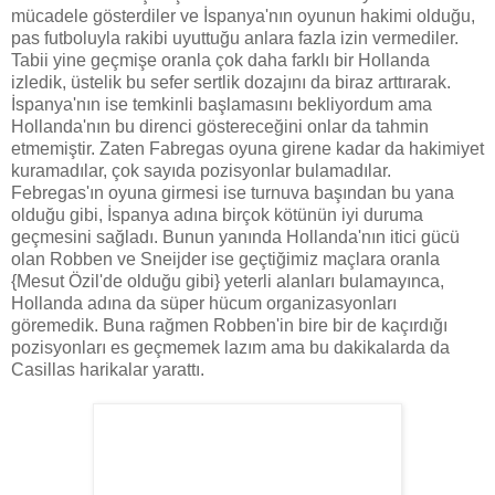
mücadele gösterdiler ve İspanya'nın oyunun hakimi olduğu,
pas futboluyla rakibi uyuttuğu anlara fazla izin vermediler.
Tabii yine geçmişe oranla çok daha farklı bir Hollanda
izledik, üstelik bu sefer sertlik dozajını da biraz arttırarak.
İspanya'nın ise temkinli başlamasını bekliyordum ama
Hollanda'nın bu direnci göstereceğini onlar da tahmin
etmemiştir. Zaten Fabregas oyuna girene kadar da hakimiyet
kuramadılar, çok sayıda pozisyonlar bulamadılar.
Febregas'ın oyuna girmesi ise turnuva başından bu yana
olduğu gibi, İspanya adına birçok kötünün iyi duruma
geçmesini sağladı. Bunun yanında Hollanda'nın itici gücü
olan Robben ve Sneijder ise geçtiğimiz maçlara oranla
{Mesut Özil'de olduğu gibi} yeterli alanları bulamayınca,
Hollanda adına da süper hücum organizasyonları
göremedik. Buna rağmen Robben'in bire bir de kaçırdığı
pozisyonları es geçmemek lazım ama bu dakikalarda da
Casillas harikalar yarattı.