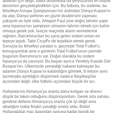
aldıkları için değil, futbol anlamında da yeryüzünün en büyük
devrimini gerçekleştirdikleri için. Bu futbola, bu sisteme, bu
felsefeye Avrupa Şampiyonası'nın ardından Dünya Kupası'nı
da alıp, Dünya tarihinin en güzel double'sini yapması
yakışırdı ve öyle oldu. Ahtapot Paul yine doğru tahmin yaptı
ama İspanya'nın şampiyon olmasını tahmin etmek için kahin
olmaya gerek yok. İsviçre maçında alarm vermelerine
rağmen, Barcelona'dan bu yana gelen sistem onları en
tepeye taşıdı. Tabii Cruyff'e de teşekkür etmek gerek.
Sonuçta bu felsefeyi yaratan o, geçmişte Total Futbol'u
konuşuyorduk ama o günlerin Total Futbol'unun yerinde
bugünün Barcelona'sı var. Doğal olarakta bu sistem
İspanya'ya da yansıyor. Bu başarı ayrıca Yeniköy Kasabı Del
Bosque'nin. Ülkemizde yemediği hakaret kalmayan bu
adamın Dünya Kupası'nı kaldırdığını görmek, 8 milyon avro
tazminatla ayrıldığını düşünmek sadece Beşiktaşlılar
açısından değil, ülke futbolu açısından büyük bir acı.
Hollanda'nın Almanya'ya oranla daha kırılgan ve direnci
düşük bir takım olduğunu düşünüyordum. Gerek orta sahası,
gerekse defansı Almanya'ya oranla çok iyi değil ama
atladığım nokta finalin yarattığı sinerji oldu. Bütün
Hollandalılar maç başından sonuna kadar büyük bir