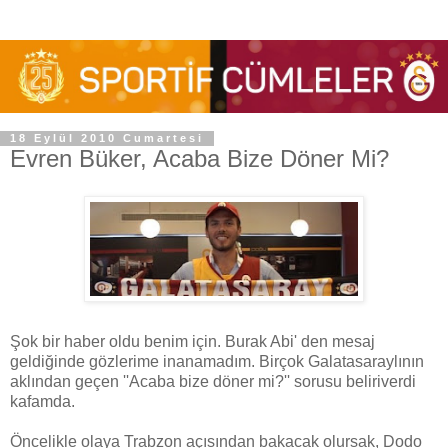
18 Eylül 2010 Cumartesi
Evren Büker, Acaba Bize Döner Mi?
Şok bir haber oldu benim için. Burak Abi' den mesaj
geldiğinde gözlerime inanamadım. Birçok Galatasaraylının
aklından geçen ''Acaba bize döner mi?'' sorusu beliriverdi
kafamda.
Öncelikle olaya Trabzon açısından bakacak olursak, Dodo