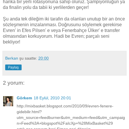
harika bir yerli rotasyonuna sahip oluruz. Şampiyonluğun ya
da finalin yolu da tabii ki yerlilerden geçer!
Şu anda tek dileğim iki tarafın da olanları unutup bir an önce
sözleşmenin imzalanması. Doğrusunu söylemek gerekirse
Evren' in Efes Pilsen' e veya Fenerbahçe Ülker' e transfer
olmasından korkuyorum. Hadi be Evren; parçalı seni
bekliyor!
Berkan
şu saatte:
20:00
Paylaş
2 yorum:
Görkem
18 Eylül, 2010 20:01
http://mixbasket.blogspot.com/2010/09/evren-fenere-
gidebilir.html?
utm_source=feedburner&utm_medium=feed&utm_campaig
n=Feed%3A+blogspot%2FaIcXp+%28MixBasket%29
artık geç sanırım,bari Simas geri dönsün..