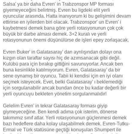
Salsa' ya bir daha Evren' in Trabzonspor MP forması
giyemeyeceğini belirtmiş. Evren bu ligdeki elit yerli
oyuncular arasında. Hatta inanıyorum ki bu gelişimini devam
ettirirse en iyilerden biri olacak. Trabzonspor' un Evren' i
kaybetmesi demek bana göre yerli rotasyonunun çok çok
büyük bir darbe alması demek. 3+2 kuralı ve yerli
rotasyonunun önemi düşünülürse de işleri epey zorlaşacak.
Evren Buker' in Galatasaray' dan ayrılışından dolayı ona
kızgın olan taraftar sayısı hiç de azımsanacak gibi değil.
Kulübü para için bırakıp gittiğini savunuyorlar. Ancak ben
buna kesinlikle katılmıyorum. Evren, Galatasaray' da bir
sene oynamış bir oyuncu. Tabii ki kendisi için en iyi olanı
seçmek isteyecek. Evet, belki Galatasaray' ı beklemediği
için sorgulanabilir ancak bundan önce bu kadar değerli bir
yerli oyuncuyu bekleten yönetim sorgulanmalıdır!
Gelelim Evren' in tekrar Galatasaray forması giyip
giymeyeceğine. Ben kendi adıma çok isterim, dönerse
takımımız sınıf atlar. Yerli rotasyonunun güçlenmesi demek
bazı hedeflere daha kolay ulaşabilmek demek. Evren-Tutku-
Ermal ve Türk statüsüne geçtiği konuşulan Shumpert ile