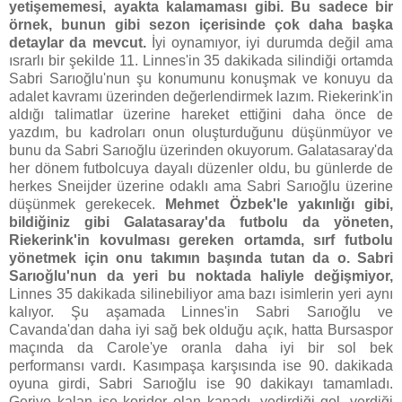
yetişememesi, ayakta kalamaması gibi. Bu sadece bir
örnek, bunun gibi sezon içerisinde çok daha başka
detaylar da mevcut.
İyi oynamıyor, iyi durumda değil ama
ısrarlı bir şekilde 11. Linnes'in 35 dakikada silindiği ortamda
Sabri Sarıoğlu'nun şu konumunu konuşmak ve konuyu da
adalet kavramı üzerinden değerlendirmek lazım. Riekerink'in
aldığı talimatlar üzerine hareket ettiğini daha önce de
yazdım, bu kadroları onun oluşturduğunu düşünmüyor ve
bunu da Sabri Sarıoğlu üzerinden okuyorum. Galatasaray'da
her dönem futbolcuya dayalı düzenler oldu, bu günlerde de
herkes Sneijder üzerine odaklı ama Sabri Sarıoğlu üzerine
düşünmek gerekecek.
Mehmet Özbek'le yakınlığı gibi,
bildiğiniz gibi Galatasaray'da futbolu da yöneten,
Riekerink'in kovulması gereken ortamda, sırf futbolu
yönetmek için onu takımın başında tutan da o. Sabri
Sarıoğlu'nun da yeri bu noktada haliyle değişmiyor,
Linnes 35 dakikada silinebiliyor ama bazı isimlerin yeri aynı
kalıyor. Şu aşamada Linnes'in Sabri Sarıoğlu ve
Cavanda'dan daha iyi sağ bek olduğu açık, hatta Bursaspor
maçında da Carole'ye oranla daha iyi bir sol bek
performansı vardı. Kasımpaşa karşısında ise 90. dakikada
oyuna girdi, Sabri Sarıoğlu ise 90 dakikayı tamamladı.
Geriye kalan ise koridor olan kanadı, yedirdiği gol, verdiği