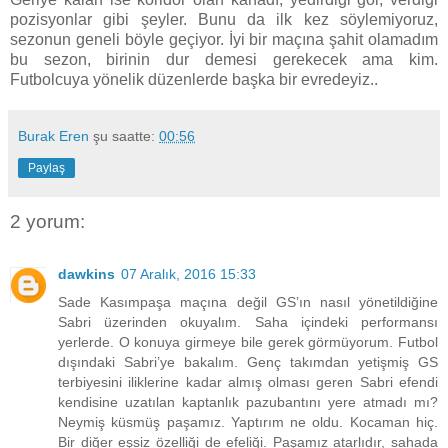
pozisyonlar gibi şeyler. Bunu da ilk kez söylemiyoruz,
sezonun geneli böyle geçiyor. İyi bir maçına şahit olamadım
bu sezon, birinin dur demesi gerekecek ama kim.
Futbolcuya yönelik düzenlerde başka bir evredeyiz..
Burak Eren
şu saatte:
00:56
Paylaş
2 yorum:
dawkins
07 Aralık, 2016 15:33
Sade Kasımpaşa maçına değil GS’ın nasıl yönetildiğine
Sabri üzerinden okuyalım. Saha içindeki performansı
yerlerde. O konuya girmeye bile gerek görmüyorum. Futbol
dışındaki Sabri’ye bakalım. Genç takımdan yetişmiş GS
terbiyesini iliklerine kadar almış olması geren Sabri efendi
kendisine uzatılan kaptanlık pazubantını yere atmadı mı?
Neymiş küsmüş paşamız. Yaptırım ne oldu. Kocaman hiç.
Bir diğer eşsiz özelliği de efeliği. Paşamız atarlıdır, sahada