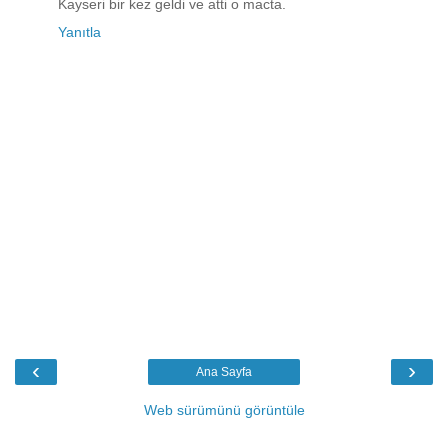
Kayseri bir kez geldi ve atti o macta.
Yanıtla
‹
›
Ana Sayfa
Web sürümünü görüntüle