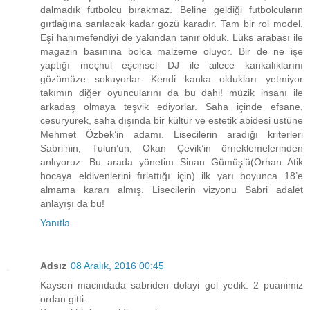
dalmadık futbolcu bırakmaz. Beline geldiği futbolcuların
gırtlağına sarılacak kadar gözü karadır. Tam bir rol model.
Eşi hanımefendiyi de yakından tanır olduk. Lüks arabası ile
magazin basınına bolca malzeme oluyor. Bir de ne işe
yaptığı meçhul eşcinsel DJ ile ailece kankalıklarını
gözümüze sokuyorlar. Kendi kanka oldukları yetmiyor
takımın diğer oyuncularını da bu dahi! müzik insanı ile
arkadaş olmaya teşvik ediyorlar. Saha içinde efsane,
cesuryürek, saha dışında bir kültür ve estetik abidesi üstüne
Mehmet Özbek’in adamı. Lisecilerin aradığı kriterleri
Sabri’nin, Tulun’un, Okan Çevik’in örneklemelerinden
anlıyoruz. Bu arada yönetim Sinan Gümüş’ü(Orhan Atik
hocaya eldivenlerini fırlattığı için) ilk yarı boyunca 18’e
almama kararı almış. Lisecilerin vizyonu Sabri adalet
anlayışı da bu!
Yanıtla
Adsız
08 Aralık, 2016 00:45
Kayseri macindada sabriden dolayi gol yedik. 2 puanimiz
ordan gitti.