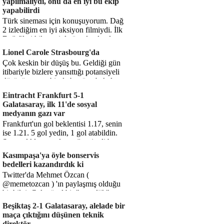
yapılmalıydı, onu da en iyi bu ekip
yapabilirdi
Türk sineması için konuşuyorum. Dağ
2 izlediğim en iyi aksiyon filmiydi. İlk
Dağ filmi hikayesiyle ön plandaydı,
Dağ 2 ise belki o hika...
Lionel Carole Strasbourg'da
Çok keskin bir düşüş bu. Geldiği gün
itibariyle bizlere yansıttığı potansiyeli
düşünüyorum, bir de bugüne bakalım.
1.5 milyon avro...
Eintracht Frankfurt 5-1
Galatasaray, ilk 11'de sosyal
medyanın gazı var
Frankfurt'un gol beklentisi 1.17, senin
ise 1.21. 5 gol yedin, 1 gol atabildin.
Şanssızlıkla mı anlatacağız şimdi bu
durumu? Rakibin 5 ş...
Kasımpaşa'ya öyle bonservis
bedelleri kazandırdık ki
Twitter'da Mehmet Özcan (
@memetozcan ) 'ın paylaşmış olduğu
bir bilgi. Çok güzel bir "nostaljik" pas
diyelim. Kasımpaşa...
Beşiktaş 2-1 Galatasaray, alelade bir
maça çıktığını düşünen teknik
direktör