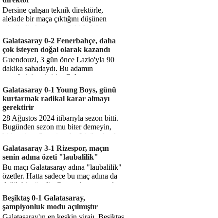
Dersine çalışan teknik direktörle,
alelade bir maça çıktığını düşünen
teknik direktör arasındaki fark bu
işte. Solskjaer'in çalıştığı de...
Galatasaray 0-2 Fenerbahçe, daha
çok isteyen doğal olarak kazandı
Guendouzi, 3 gün önce Lazio'yla 90
dakika sahadaydı. Bu adamın
transferini yetiştirip, Galatasaray
karşısında 11 oynamasını sağlıyorsun....
Galatasaray 0-1 Young Boys, günü
kurtarmak radikal karar almayı
gerektirir
28 Ağustos 2024 itibarıyla sezon bitti.
Bugünden sezon mu biter demeyin,
bitiyor işte. Şampiyonlar Ligi'ne katılım
hakkı senin misyonun ...
Galatasaray 3-1 Rizespor, maçın
senin adına özeti "laubalilik"
Bu maçı Galatasaray adına "laubalilik"
özetler. Hatta sadece bu maç adına da
değil, bir süredir. Geçen 4 maçta sadece
1 gol yedin ...
Beşiktaş 0-1 Galatasaray,
şampiyonluk modu açılmıştır
Galatasaray'ın en keskin virajı. Beşiktaş