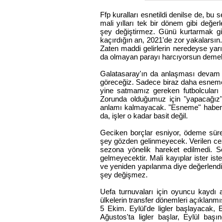
Ffp kuralları esnetildi denilse de, bu
mali yılları tek bir dönem gibi değe
şey değiştirmez. Günü kurtarmak gib
kaçırdığın an, 2021'de zor yakalarsın. 
Zaten maddi gelirlerin neredeyse yar
da olmayan parayı harcıyorsun demek
Galatasaray'ın da anlaşması devam ed
göreceğiz. Sadece biraz daha esneme 
yine satmamız gereken futbolcuları
Zorunda olduğumuz için "yapacağız"
anlamı kalmayacak. "Esneme" haberleri
da, işler o kadar basit değil.
Geciken borçlar esniyor, ödeme sürel
şey gözden gelinmeyecek. Verilen cez
sezona yönelik hareket edilmedi. S
gelmeyecektir. Mali kayıplar ister i
ve yeniden yapılanma diye değerlendir
şey değişmez.
Uefa turnuvaları için oyuncu kaydı a
ülkelerin transfer dönemleri açıklanmış
5 Ekim. Eylül'de ligler başlayacak, 
Ağustos'ta ligler başlar, Eylül baş