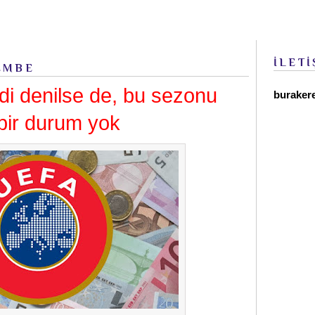
İLETİ
EMBE
ildi denilse de, bu sezonu
buraker
 bir durum yok