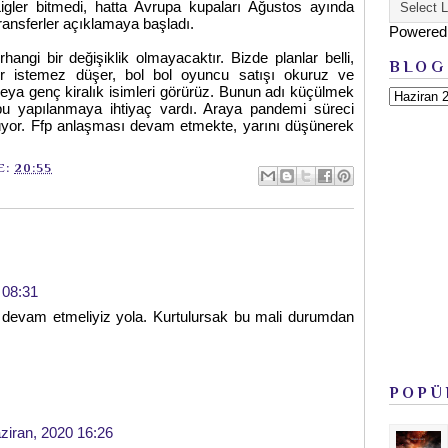
Ligler bitmedi, hatta Avrupa kupaları Ağustos ayında
ransferler açıklamaya başladı.
Powered
angi bir değişiklik olmayacaktır. Bizde planlar belli,
BLOG
ister istemez düşer, bol bol oyuncu satışı okuruz ve
z veya genç kiralık isimleri görürüz. Bunun adı küçülmek
 bu yapılanmaya ihtiyaç vardı. Araya pandemi süreci
üyor. Ffp anlaşması devam etmekte, yarını düşünerek
E:
20:55
 08:31
 devam etmeliyiz yola. Kurtulursak bu mali durumdan
POPÜ
ziran, 2020 16:26