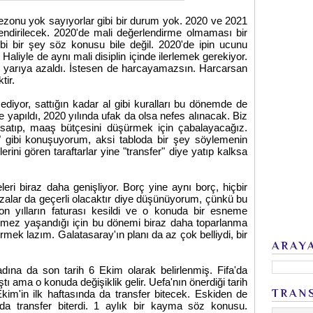
 sezonu yok sayıyorlar gibi bir durum yok. 2020 ve 2021
rlendirilecek. 2020'de mali değerlendirme olmaması bir
i bir şey söz konusu bile değil. 2020'de ipin ucunu
Haliyle de aynı mali disiplin içinde ilerlemek gerekiyor.
ı yarıya azaldı. İstesen de harcayamazsın. Harcarsan
tir.
iyor, sattığın kadar al gibi kuralları bu dönemde de
yapıldı, 2020 yılında ufak da olsa nefes alınacak. Biz
 satıp, maaş bütçesini düşürmek için çabalayacağız.
 gibi konuşuyorum, aksi tabloda bir şey söylemenin
ni gören taraftarlar yine "transfer" diye yatıp kalksa
eri biraz daha genişliyor. Borç yine aynı borç, hiçbir
alar da geçerli olacaktır diye düşünüyorum, çünkü bu
on yılların faturası kesildi ve o konuda bir esneme
stemez yaşandığı için bu dönemi biraz daha toparlanma
mek lazım. Galatasaray'ın planı da az çok belliydi, bir
ARAY
dına da son tarih 6 Ekim olarak belirlenmiş. Fifa'da
tı ama o konuda değişiklik gelir. Uefa'nın önerdiği tarih
TRAN
Ekim'in ilk haftasında da transfer bitecek. Eskiden de
ında transfer biterdi. 1 aylık bir kayma söz konusu.