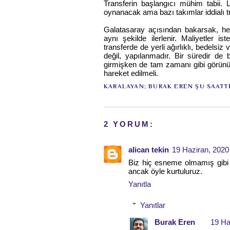
Transferin başlangıcı mühim tabii. 
oynanacak ama bazı takımlar iddialı t
Galatasaray açısından bakarsak, herh
aynı şekilde ilerlenir. Maliyetler 
transferde de yerli ağırlıklı, bedelsi
değil, yapılanmadır. Bir süredir de
girmişken de tam zamanı gibi görün
hareket edilmeli.
KARALAYAN;
BURAK EREN
ŞU SAATT
2 YORUM:
alican tekin
19 Haziran, 2020
Biz hiç esneme olmamış gibi
ancak öyle kurtuluruz.
Yanıtla
Yanıtlar
Burak Eren
19 Ha