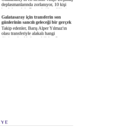
deplasmanlarında zorlanıyor, 10 kişi
bırakılıyorduk. Bu artık öğrendiğimiz
bir gerçek. Sane...
Galatasaray için transferin son
günlerinin sancılı geleceği bir gerçek
Takip edenler, Barış Alper Yılmaz'ın
olası transferiyle alakalı hangi
düşüncede olduğumu bilirler. O
düşüncem değişmiş değil. Hatta son ...
İYE