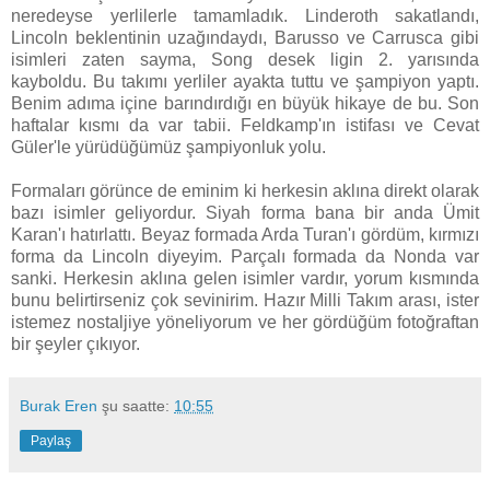
neredeyse yerlilerle tamamladık. Linderoth sakatlandı,
Lincoln beklentinin uzağındaydı, Barusso ve Carrusca gibi
isimleri zaten sayma, Song desek ligin 2. yarısında
kayboldu. Bu takımı yerliler ayakta tuttu ve şampiyon yaptı.
Benim adıma içine barındırdığı en büyük hikaye de bu. Son
haftalar kısmı da var tabii. Feldkamp'ın istifası ve Cevat
Güler'le yürüdüğümüz şampiyonluk yolu.
Formaları görünce de eminim ki herkesin aklına direkt olarak
bazı isimler geliyordur. Siyah forma bana bir anda Ümit
Karan'ı hatırlattı. Beyaz formada Arda Turan'ı gördüm, kırmızı
forma da Lincoln diyeyim. Parçalı formada da Nonda var
sanki. Herkesin aklına gelen isimler vardır, yorum kısmında
bunu belirtirseniz çok sevinirim. Hazır Milli Takım arası, ister
istemez nostaljiye yöneliyorum ve her gördüğüm fotoğraftan
bir şeyler çıkıyor.
Burak Eren
şu saatte:
10:55
Paylaş