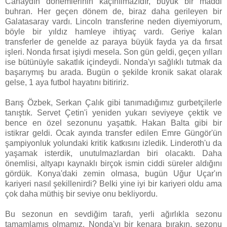
Canaydın dönemlerinin kaçınılmazıdır, büyük bir maddi
buhran. Her geçen dönem de, biraz daha gerileyen bir
Galatasaray vardı. Lincoln transferine neden diyemiyorum,
böyle bir yıldız hamleye ihtiyaç vardı. Geriye kalan
transferler de genelde az paraya büyük fayda ya da fırsat
işleri. Nonda fırsat işiydi mesela. Son gün geldi, geçen yılları
ise bütünüyle sakatlık içindeydi. Nonda'yı sağlıklı tutmak da
başarıymış bu arada. Bugün o şekilde kronik sakat olarak
gelse, 1 aya futbol hayatını bitiririz.
Barış Özbek, Serkan Çalık gibi tanımadığımız gurbetçilerle
tanıştık. Servet Çetin'i yeniden yukarı seviyeye çektik ve
bence en özel sezonunu yaşattık. Hakan Balta gibi bir
istikrar geldi. Ocak ayında transfer edilen Emre Güngör'ün
şampiyonluk yolundaki kritik katkısını izledik. Linderoth'u da
yaşamak isterdik, unutulmazlardan biri olacaktı. Daha
önemlisi, altyapı kaynaklı birçok ismin ciddi süreler aldığını
gördük. Konya'daki zemin olmasa, bugün Uğur Uçar'ın
kariyeri nasıl şekillenirdi? Belki yine iyi bir kariyeri oldu ama
çok daha müthiş bir seviye onu bekliyordu.
Bu sezonun en sevdiğim tarafı, yerli ağırlıkla sezonu
tamamlamış olmamız. Nonda'yı bir kenara bırakın, sezonu