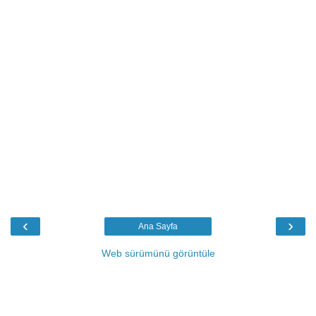
‹
›
Ana Sayfa
Web sürümünü görüntüle