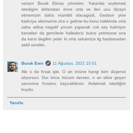
veriyor Burak Elmas yönetimi. Yukarida soylemek
istedigim defanstan önce orta ve ileri ucu dizayn
etmemizin daha mantikli olacagiydi, Gedson yine
kadroya alinmamis zira o gelirse bu konu hakkinda orta
saha adina negatif yorum yapacak cok sey kalmiyor
kanatlari da genclerle hallederiz butce yetmezse ona
da karsi degilim yeter ki orta sahamiza lig baslamadan
sekil verelim.
Burak Eren
11 Ağustos, 2021 15:01
Abi o da fırsat işte. O an önüne hangi isim düşerse
alıyorsun. Dur önce hücum dersen, o an eline geçen
savunma fırsatını kaçırabilirsin. Anlatmak istediğim
buydu.
Yanıtla