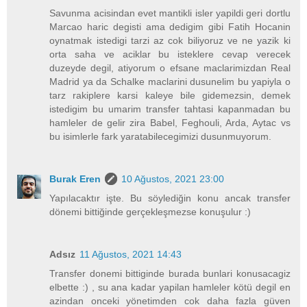
Savunma acisindan evet mantikli isler yapildi geri dortlu
Marcao haric degisti ama dedigim gibi Fatih Hocanin
oynatmak istedigi tarzi az cok biliyoruz ve ne yazik ki
orta saha ve aciklar bu isteklere cevap verecek
duzeyde degil, atiyorum o efsane maclarimizdan Real
Madrid ya da Schalke maclarini dusunelim bu yapiyla o
tarz rakiplere karsi kaleye bile gidemezsin, demek
istedigim bu umarim transfer tahtasi kapanmadan bu
hamleler de gelir zira Babel, Feghouli, Arda, Aytac vs
bu isimlerle fark yaratabilecegimizi dusunmuyorum.
Burak Eren
10 Ağustos, 2021 23:00
Yapılacaktır işte. Bu söylediğin konu ancak transfer
dönemi bittiğinde gerçekleşmezse konuşulur :)
Adsız
11 Ağustos, 2021 14:43
Transfer donemi bittiginde burada bunlari konusacagiz
elbette :) , su ana kadar yapilan hamleler kötü degil en
azindan onceki yönetimden cok daha fazla güven