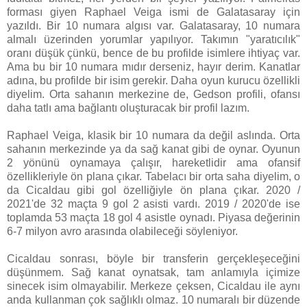
forması giyen Raphael Veiga ismi de Galatasaray için
yazıldı. Bir 10 numara algısı var. Galatasaray, 10 numara
almalı üzerinden yorumlar yapılıyor. Takımın "yaratıcılık"
oranı düşük çünkü, bence de bu profilde isimlere ihtiyaç var.
Ama bu bir 10 numara mıdır derseniz, hayır derim. Kanatlar
adına, bu profilde bir isim gerekir. Daha oyun kurucu özellikli
diyelim. Orta sahanın merkezine de, Gedson profili, ofansı
daha tatlı ama bağlantı oluşturacak bir profil lazım.
Raphael Veiga, klasik bir 10 numara da değil aslında. Orta
sahanın merkezinde ya da sağ kanat gibi de oynar. Oyunun
2 yönünü oynamaya çalışır, hareketlidir ama ofansif
özellikleriyle ön plana çıkar. Tabelacı bir orta saha diyelim, o
da Cicaldau gibi gol özelliğiyle ön plana çıkar. 2020 /
2021'de 32 maçta 9 gol 2 asisti vardı. 2019 / 2020'de ise
toplamda 53 maçta 18 gol 4 asistle oynadı. Piyasa değerinin
6-7 milyon avro arasında olabileceği söyleniyor.
Cicaldau sonrası, böyle bir transferin gerçekleşeceğini
düşünmem. Sağ kanat oynatsak, tam anlamıyla içimize
sinecek isim olmayabilir. Merkeze çeksen, Cicaldau ile aynı
anda kullanman çok sağlıklı olmaz. 10 numaralı bir düzende