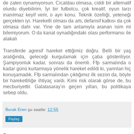
de zaten oynamıyorsun. Cicaldau olmasa, ciddi bir alternatif
olurdu diyebilirim. İyi bir futbolcu, çok kreatif, oyun tarzı
inanılmaz keyif verir, o ayrı konu. Teknik özelliği, yeteneği
gerçekten iyi. Hareketli olması da artı, defansif katkısı da çok
olmasa dahi var. Yine de tam anlamıyla aranan isim mi
bilemiyorum. O da kanat oynadığındaki olası performansı ile
alakalı
Transferde agresif hareket ettiğimiz doğru. Belli bir yaş
aralığında, geleceği kurgulamak için çaba gösteriliyor.
Şampiyonluk kadar, sonrası da önemli. Ffp sarmalında o
kadar günü kurtarmaya yönelik hareket edildi ki, yarınları hiç
konuşamadık. Ffp sarmalından çıktığımız ilk sezon da, böyle
bir hareketliliğe ihtiyaç vardı. Kimi risk olarak görse de, bu
mecburiyettir. Galatasaray'ın geçen yılları, bu politikaya
sebep oldu.
Burak Eren
şu saatte:
12:55
Paylaş