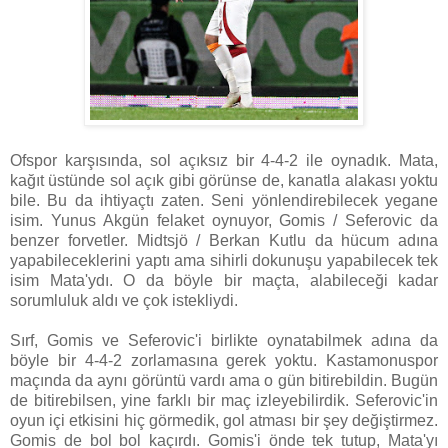
Ofspor karşısında, sol açıksız bir 4-4-2 ile oynadık. Mata,
kağıt üstünde sol açık gibi görünse de, kanatla alakası yoktu
bile. Bu da ihtiyaçtı zaten. Seni yönlendirebilecek yegane
isim. Yunus Akgün felaket oynuyor, Gomis / Seferovic da
benzer forvetler. Midtsjö / Berkan Kutlu da hücum adına
yapabileceklerini yaptı ama sihirli dokunuşu yapabilecek tek
isim Mata'ydı. O da böyle bir maçta, alabileceği kadar
sorumluluk aldı ve çok istekliydi.
Sırf, Gomis ve Seferovic'i birlikte oynatabilmek adına da
böyle bir 4-4-2 zorlamasına gerek yoktu. Kastamonuspor
maçında da aynı görüntü vardı ama o gün bitirebildin. Bugün
de bitirebilsen, yine farklı bir maç izleyebilirdik. Seferovic'in
oyun içi etkisini hiç görmedik, gol atması bir şey değiştirmez.
Gomis de bol bol kaçırdı. Gomis'i önde tek tutup, Mata'yı