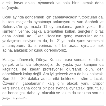
direkt forvet arkası oynatmak ve sola birini atmak daha
doğruydu.
Ocak ayında göndermek için çabalayacağın futbolcuları da,
bu tarz maçlarda oynatmayı anlamıyorum. van Aanholt ve
Seferovic'in şu maçta 11 oynamalarına gerek yoktu. Bu
isimlerin yerine, başka alternatifleri kullan, gençlerin biraz
daha önünü aç. Okan Hoca'nın genç oyuncular adına
yaklaşımını seviyorum da, bu 2'liye hala şans vermesini
anlamıyorum. Şans verince, sırf bir arada oynatabilmek
adına, alakasız bir kurgu görebiliyoruz.
Mata'ya dönersek, Dünya Kupası arası sonrası kendisini
gerçek anlamda izleyeceğiz. Bu yaşta, yaz kampını da
kaçırınca, ne kadar profesyonel olursanız olun, geri
dönebilmek kolay değil. Ara iyi gelecek ve o da hazır olacak.
Son 25 - 30 dakika adına etki beklerken, süre artacak.
Özverinin, çabalamanın karşılığını alacak yani. Ofspor
karşısında daha doğru bir pozisyonda oynatsak, görüntüsü
de bence çok daha iyi olacaktı ve takım da senkron sorunu
yaşamayacaktı.