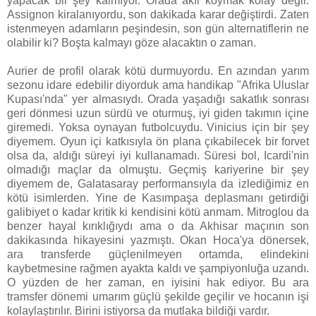
yapacak bir şey kalmıyor. Orada akıl koymak kolay değil.
Assignon kiralanıyordu, son dakikada karar değiştirdi. Zaten
istenmeyen adamların peşindesin, son gün alternatiflerin ne
olabilir ki? Boşta kalmayı göze alacaktın o zaman.
Aurier de profil olarak kötü durmuyordu. En azından yarım
sezonu idare edebilir diyorduk ama handikap "Afrika Uluslar
Kupası'nda" yer almasıydı. Orada yaşadığı sakatlık sonrası
geri dönmesi uzun sürdü ve oturmuş, iyi giden takımın içine
giremedi. Yoksa oynayan futbolcuydu. Vinicius için bir şey
diyemem. Oyun içi katkısıyla ön plana çıkabilecek bir forvet
olsa da, aldığı süreyi iyi kullanamadı. Süresi bol, Icardi'nin
olmadığı maçlar da olmuştu. Geçmiş kariyerine bir şey
diyemem de, Galatasaray performansıyla da izlediğimiz en
kötü isimlerden. Yine de Kasımpaşa deplasmanı getirdiği
galibiyet o kadar kritik ki kendisini kötü anmam. Mitroglou da
benzer hayal kırıklığıydı ama o da Akhisar maçının son
dakikasında hikayesini yazmıştı. Okan Hoca'ya dönersek,
ara transferde güçlenilmeyen ortamda, elindekini
kaybetmesine rağmen ayakta kaldı ve şampiyonluğa uzandı.
O yüzden de her zaman, en iyisini hak ediyor. Bu ara
tramsfer dönemi umarım güçlü şekilde geçilir ve hocanın işi
kolaylaştırılır. Birini istiyorsa da mutlaka bildiği vardır.