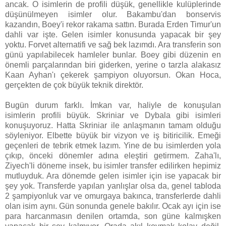
ancak. O isimlerin de profili düşük, genellikle kulüplerinde
düşünülmeyen isimler olur. Bakambu'dan bonservis
kazandın, Boey'i rekor rakama sattın. Burada Erden Timur'un
dahli var işte. Gelen isimler konusunda yapacak bir şey
yoktu. Forvet alternatifi ve sağ bek lazımdı. Ara transferin son
günü yapılabilecek hamleler bunlar. Boey gibi düzenin en
önemli parçalarından biri giderken, yerine o tarzla alakasız
Kaan Ayhan'ı çekerek şampiyon oluyorsun. Okan Hoca,
gerçekten de çok büyük teknik direktör.
Bugün durum farklı. İmkan var, haliyle de konuşulan
isimlerin profili büyük. Skriniar ve Dybala gibi isimleri
konuşuyoruz. Hatta Skriniar ile anlaşmanın tamam olduğu
söyleniyor. Elbette büyük bir vizyon ve iş bitiricilik. Emeği
geçenleri de tebrik etmek lazım. Yine de bu isimlerden yola
çıkıp, önceki dönemler adına eleştiri getirmem. Zaha'lı,
Ziyech'li döneme insek, bu isimler transfer edilirken hepimiz
mutluyduk. Ara dönemde gelen isimler için ise yapacak bir
şey yok. Transferde yapılan yanlışlar olsa da, genel tabloda
2 şampiyonluk var ve omurgaya bakınca, transferlerde dahli
olan isim aynı. Gün sonunda genele bakılır. Ocak ayı için ise
para harcanmasın denilen ortamda, son güne kalmışken