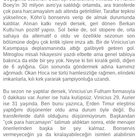
Boey'in 30 milyon avro'ya satıldığı ortamda, ara transferde
çok para harcamayalım adı altında getirildiler. Taraftar tepkisi
yükselince, Köhn'ü bonservis verip de almak durumunda
kaldılar. Alınan katkı neydi dersek, geri dönen Berkan
Kutlu'nun pozitif yapısı. Sol beke de, sol stopere de, orta
sahaya da alternatif o oldu ve özellikle sezonun son
bölümüne doğru çok kritik işlere imza attı. Bir de Vinicius'un
Kasımpaşa deplasmanında attığı galibiyeti getiren gol.
Mitroglou misali hikayesini yazdı elbette ama genel tabloya
bakınca da elde bir şey yok. Neyse ki biri kiralık geldi, diğeri
de 6 aylığına. Gün sonunda göndermek adına karnımız
ağrımadı. Okan Hoca ise türlü hamlesizliğe rağmen, elindeki
imkanlarla, kılı kırk yararak şampiyonluğa uzandı.
Bu sezon ne yaptılar dersek, Vinicius'un Fulham formasıyla
0 dakikası var. Aurier ise hala kulüpsüz. Vinicius 29, Aurier
ise 31 yaşında. Ben bunu yazınca, Erden Timur eleştirisi
yaptığımı düşünenler oldu ama durum öyle değil. Bu
transferlerde dahli olduğunu düşünmüyorum. Başkandan
"çok para harcamayın" talimatı aldıktan sonra, elde menajer
önerilerinden başka bir şey kalmaz. Bonservis
vermeyeceğin ya da kiralayabileceğin isimleri alabilirsin