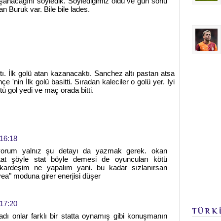
aşanacağını söyledik. Söylediğimiz oldu ve gün sonu
an Buruk var. Bile bile lades.
ı. İlk golü atan kazanacaktı. Sanchez altı pastan atsa
e 'nin İlk golü basitti. Sıradan kaleciler o golü yer. Iyi
ü gol yedi ve maç orada bitti.
16:18
yorum yalnız şu detayı da yazmak gerek. okan
at şöyle stat böyle demesi de oyuncuları kötü
u kardeşim ne yapalım yani. bu kadar sızlanırsan
ea" moduna girer enerjisi düşer
17:20
TÜRK
adı onlar farklı bir statta oynamış gibi konuşmanın