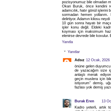
pozisyonumuz bile olmadan maç
Okan Buruk, önce kendini r
adamcılık, hatır gönül işlerin
sormadan hemen yollarım. B
delirtiyor. Adamın kilosu neydi
10 gün sonra hayatı bir maçı
işler konu değil. Eldeki ka
koyması için maksimum hazı
elenirse devrede bile kovulur
Yanıtla
Yanıtlar
Adsız
12 Ocak, 2026 
önüne gelen duyumcu 
de yazacağım size içe
anlaştı merak ediyo
geçin muslera için b
istiyorum" demiş. u
fazlası yok demiş yazı
Burak Eren
13 Oc
Kadro yeterli, artık