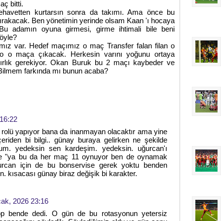
 bitti.
ehavetten kurtarsın sonra da takımı. Ama önce bu
i bırakacak. Ben yönetimin yerinde olsam Kaan 'ı hocaya
u adamın oyuna girmesi, girme ihtimali bile beni
 öyle?
mız var. Hedef maçımız o maç Transfer falan filan o
dro o maça çıkacak. Herkesin varını yoğunu ortaya
rlık gerekiyor. Okan Buruk bu 2 maçı kaybeder ve
. Bilmem farkında mı bunun acaba?
16:22
rolü yapıyor bana da inanmayan olacaktır ama yine
riden bi bilgi.. günay buraya gelirken ne şekilde
rum. yedeksin sen kardeşim. yedeksin. uğurcan'ı
ile "ya bu da her maç 11 oynuyor ben de oynamak
ğurcan için de bu bonservise gerek yoktu benden
n. kısacası günay biraz değişik bi karakter.
ak, 2026 23:16
 top bende dedi. O gün de bu rotasyonun yetersiz