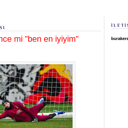
İLETİ
SI
nce mi "ben en iyiyim"
buraker