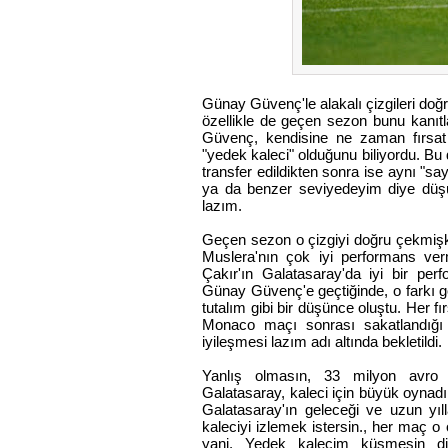
Günay Güvenç'le alakalı çizgileri doğr
özellikle de geçen sezon bunu kanıtl
Güvenç, kendisine ne zaman fırsat 
"yedek kaleci" olduğunu biliyordu. B
transfer edildikten sonra ise aynı "
ya da benzer seviyedeyim diye düşünü
lazım.
Geçen sezon o çizgiyi doğru çekmişk
Muslera'nın çok iyi performans ve
Çakır'ın Galatasaray'da iyi bir pe
Günay Güvenç'e geçtiğinde, o farkı g
tutalım gibi bir düşünce oluştu. Her 
Monaco maçı sonrası sakatlandığı
iyileşmesi lazım adı altında bekletildi.
Yanlış olmasın, 33 milyon avro 
Galatasaray, kaleci için büyük oynadı 
Galatasaray'ın geleceği ve uzun yıl
kaleciyi izlemek istersin., her maç 
yani. Yedek kalecim küsmesin di