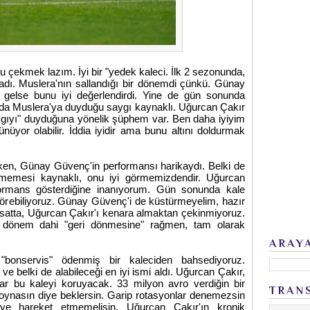
u çekmek lazım. İyi bir "yedek kaleci. İlk 2 sezonunda,
adı. Muslera'nın sallandığı bir dönemdi çünkü. Günay
gelse bunu iyi değerlendirdi. Yine de gün sonunda
u da Muslera'ya duyduğu saygı kaynaklı. Uğurcan Çakır
saygıyı" duyduğuna yönelik şüphem var. Ben daha iyiyim
yor olabilir. İddia iyidir ama bunu altını doldurmak
en, Günay Güvenç'in performansı harikaydı. Belki de
rmemesi kaynaklı, onu iyi görmemizdendir. Uğurcan
rformans gösterdiğine inanıyorum. Gün sonunda kale
örebiliyoruz. Günay Güvenç'i de küstürmeyelim, hazır
fırsatta, Uğurcan Çakır'ı kenara almaktan çekinmiyoruz.
 dönem dahi "geri dönmesine" rağmen, tam olarak
ARAY
"bonservis" ödenmiş bir kaleciden bahsediyoruz.
ve belki de alabileceği en iyi ismi aldı. Uğurcan Çakır,
lar bu kaleyi koruyacak. 33 milyon avro verdiğin bir
TRAN
o oynasın diye beklersin. Garip rotasyonlar denemezsin
ye hareket etmemelisin, Uğurcan Çakır'ın kronik