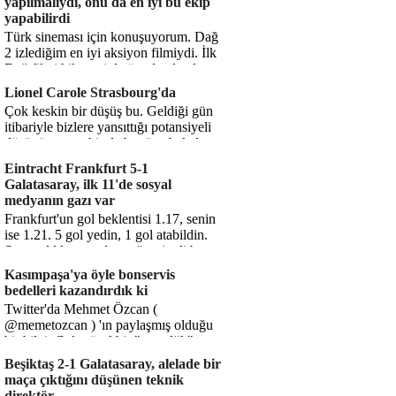
yapılmalıydı, onu da en iyi bu ekip
yapabilirdi
Türk sineması için konuşuyorum. Dağ
2 izlediğim en iyi aksiyon filmiydi. İlk
Dağ filmi hikayesiyle ön plandaydı,
Dağ 2 ise belki o hika...
Lionel Carole Strasbourg'da
Çok keskin bir düşüş bu. Geldiği gün
itibariyle bizlere yansıttığı potansiyeli
düşünüyorum, bir de bugüne bakalım.
1.5 milyon avro...
Eintracht Frankfurt 5-1
Galatasaray, ilk 11'de sosyal
medyanın gazı var
Frankfurt'un gol beklentisi 1.17, senin
ise 1.21. 5 gol yedin, 1 gol atabildin.
Şanssızlıkla mı anlatacağız şimdi bu
durumu? Rakibin 5 ş...
Kasımpaşa'ya öyle bonservis
bedelleri kazandırdık ki
Twitter'da Mehmet Özcan (
@memetozcan ) 'ın paylaşmış olduğu
bir bilgi. Çok güzel bir "nostaljik" pas
diyelim. Kasımpaşa...
Beşiktaş 2-1 Galatasaray, alelade bir
maça çıktığını düşünen teknik
direktör