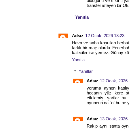
olduğunu ve sıkıntı y
transfer isteyen bir Ok
Yanıtla
Adsız
12 Ocak, 2026 13:23
Hava ve saha koşulları berbatt
farklı bir maç olurdu. Fenerbahç
kaleciler ise yemez. Günay köt
Yanıtla
Yanıtlar
Adsız
12 Ocak, 2026 
yoruma aynen katılı
hocanın yüz kere st
etkilemiş. şartlar b
oyuncun da "of bu ne y
Adsız
13 Ocak, 2026 
Rakip aynı statta oyn