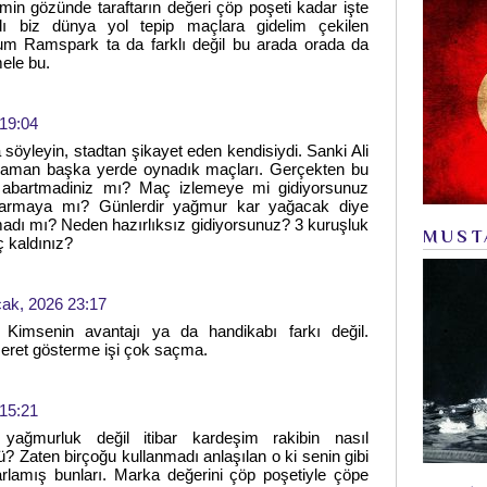
min gözünde taraftarın değeri çöp poşeti kadar işte
dı biz dünya yol tepip maçlara gidelim çekilen
m Ramspark ta da farklı değil bu arada orada da
ele bu.
19:04
öyleyin, stadtan şikayet eden kendisiydi. Sanki Ali
zaman başka yerde oynadık maçları. Gerçekten bu
a abartmadiniz mı? Maç izlemeye mi gidiyorsunuz
armaya mı? Günlerdir yağmur kar yağacak diye
madı mı? Neden hazırlıksız gidiyorsunuz? 3 kuruşluk
MUST
 kaldınız?
ak, 2026 23:17
. Kimsenin avantajı ya da handikabı farkı değil.
zeret gösterme işi çok saçma.
15:21
ağmurluk değil itibar kardeşim rakibin nasıl
 Zaten birçoğu kullanmadı anlaşılan o ki senin gibi
arlamış bunları. Marka değerini çöp poşetiyle çöpe