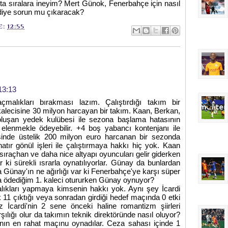
a sıralara ineyim? Mert Günok, Fenerbahçe için nasıl
diye sorun mu çıkaracak?
E:
12:55
13:13
malıkları bırakması lazım. Çalıştırdığı takım bir
alecisine 30 milyon harcayan bir takım. Kaan, Berkan,
oluşan yedek kulübesi ile sezona başlama hatasının
 elenmekle ödeyebilir. +4 boş yabancı kontenjanı ile
sinde üstelik 200 milyon euro harcanan bir sezonda
 hatır gönül işleri ile çalıştırmaya hakkı hiç yok. Kaan
ıraçhan ve daha nice altyapı oyuncuları gelir giderken
r ki sürekli ısrarla oynatılıyorlar. Günay da bunlardan
Ama Günay'ın ne ağırlığı var ki Fenerbahçe'ye karşı süper
ra ödediğim 1. kaleci otururken Günay oynuyor?
ıkları yapmaya kimsenin hakkı yok. Aynı şey İcardi
ilk 11 çıktığı veya sonradan girdiği hedef maçında 0 etki
 İcardi'nin 2 sene önceki haline romantizm şiirleri
şılığı olur da takımın teknik direktöründe nasıl oluyor?
ının en rahat maçınu oynadılar. Ceza sahası içinde 1