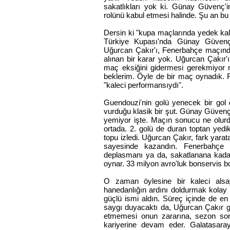
sakatlıkları yok ki. Günay Güvenç'
rolünü kabul etmesi halinde. Şu an b
Dersin ki "kupa maçlarında yedek k
Türkiye Kupası'nda Günay Güvenç
Uğurcan Çakır'ı, Fenerbahçe maçın
alınan bir karar yok. Uğurcan Çakır
maç eksiğini gidermesi gerekmiyor 
beklerim. Öyle de bir maç oynadık. 
"kaleci performansıydı".
Guendouzi'nin golü yenecek bir gol 
vurduğu klasik bir şut. Günay Güvenç'
yemiyor işte. Maçın sonucu ne olur
ortada. 2. golü de duran toptan yedi
topu izledi. Uğurcan Çakır, fark yarat
sayesinde kazandın. Fenerbahçe
deplasmanı ya da, sakatlanana kadar
oynar. 33 milyon avro'luk bonservis 
O zaman öylesine bir kaleci alsa
hanedanlığın ardını doldurmak kolay 
güçlü ismi aldın. Süreç içinde de en
saygı duyacaktı da, Uğurcan Çakır g
etmemesi onun zararına, sezon sonu
kariyerine devam eder. Galatasaray