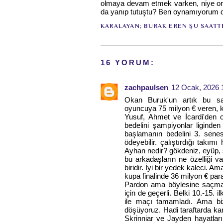
olmaya devam etmek varken, niye ort
da yanıp tutuştu? Ben oynamıyorum 
KARALAYAN;
BURAK EREN
ŞU SAATT
16 YORUM:
zachpaulsen
12 Ocak, 2026 
Okan Buruk'un artık bu saç
oyuncuya 75 milyon € veren, k
Yusuf, Ahmet ve İcardi'den 
bedelini şampiyonlar liginden
başlamanın bedelini 3. sene
ödeyebilir. çalıştırdığı takımı
Ayhan nedir? gökdeniz, eyüp, s
bu arkadaşların ne özelliği va
biridir. İyi bir yedek kaleci. 
kupa finalinde 36 milyon € pa
Pardon ama böylesine saçmal
için de geçerli. Belki 10.-15. 
ile maçı tamamladı. Ama biz
döşüyoruz. Hadi taraftarda kar
Skrinniar ve Jayden hayatlar