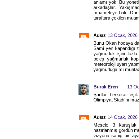
anlamı yok. Bu yöneti
arkadaşlar. Yakışma
muameleye bak. Duru
taraftara çekilen muam
Adsız
13 Ocak, 2026 
Bunu Okan hocaya da s
Sami yen kapandığı 
yağmurluk işini fazl
beleş yağmurluk kop
meteoroloji uyarı yap
yağmurluga mı muhtaç
Burak Eren
13 Oc
Şartlar herkese eşit
Olimpiyat Stadı'nı ma
Adsız
14 Ocak, 2026 
Mesele 3 kuruşluk y
hazırlanmış gördün mü?
vizyona sahip biri ay