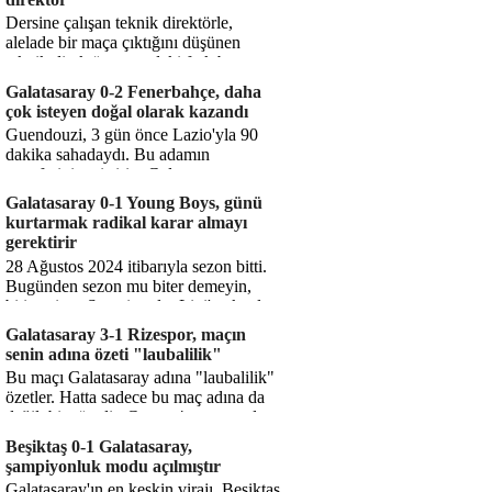
Dersine çalışan teknik direktörle,
alelade bir maça çıktığını düşünen
teknik direktör arasındaki fark bu
işte. Solskjaer'in çalıştığı de...
Galatasaray 0-2 Fenerbahçe, daha
çok isteyen doğal olarak kazandı
Guendouzi, 3 gün önce Lazio'yla 90
dakika sahadaydı. Bu adamın
transferini yetiştirip, Galatasaray
karşısında 11 oynamasını sağlıyorsun....
Galatasaray 0-1 Young Boys, günü
kurtarmak radikal karar almayı
gerektirir
28 Ağustos 2024 itibarıyla sezon bitti.
Bugünden sezon mu biter demeyin,
bitiyor işte. Şampiyonlar Ligi'ne katılım
hakkı senin misyonun ...
Galatasaray 3-1 Rizespor, maçın
senin adına özeti "laubalilik"
Bu maçı Galatasaray adına "laubalilik"
özetler. Hatta sadece bu maç adına da
değil, bir süredir. Geçen 4 maçta sadece
1 gol yedin ...
Beşiktaş 0-1 Galatasaray,
şampiyonluk modu açılmıştır
Galatasaray'ın en keskin virajı. Beşiktaş