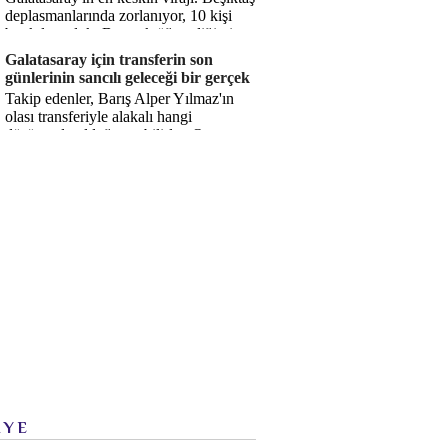
deplasmanlarında zorlanıyor, 10 kişi
bırakılıyorduk. Bu artık öğrendiğimiz
bir gerçek. Sane...
Galatasaray için transferin son
günlerinin sancılı geleceği bir gerçek
Takip edenler, Barış Alper Yılmaz'ın
olası transferiyle alakalı hangi
düşüncede olduğumu bilirler. O
düşüncem değişmiş değil. Hatta son ...
İYE