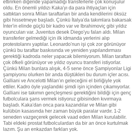
ettirirken diğeride yapamadığı transferlerle çok konuşulur
oldu. En önemli yıldızı Kaka'yı da para ihtiyaçları için
sattıktan sonra Milan taraftarları bir anda kendilerini öksüz
gibi hissetmeye başladı. Çünkü İtalya'da takımlara bakarsak
İnter'in elinde güçlü bir kadro var ve Ibrahimoviç gibi yıldız
oyuncuları var. Juventus desek Diego'yu falan aldı. Milan
transferler gelmediği için ilk idmanda yerlerini alıp
protestolarını yaptılar. Leonardo'nun işi çok zor görünüyor
çünkü bu taraftar baskısında ve yeniden yapılandırması
gerektiği kadroda neler yapacak bilemiyorum. Milan taraftarı
çok öfkeli görünüyor ve yıldız oyuncu transferi istiyorlar.
Çünkü Milan bunlara alışık, 4-5 sene önce Şampiyonlar Ligi
şampiyonu olurken bir anda düştükleri bu durum içler acısı.
Galliani ve Ancelotti Milan'ın geleceğini el birliğiyle yok
ettiler. Kadro öyle yaşlandıki şimdi işin içinden çıkamıyorlar.
Galliani ise takımın gençleşmesi gerektiğini bildiği için genç
futbolculara şans vermek istiyoruz gibisinden kıvırmaya
başladı. Kaka'dan onca para kazandılar ve Milan gibi
kulübün kasasında her zaman büyük paralar vardır. 1-2
seneden vazgeçerek gelecek vaad eden Milan kurulabilir.
Tabi eldeki prostat futbolculardan da bir an önce kurtulmak
lazım. Şu an enkazdan farkları yok.