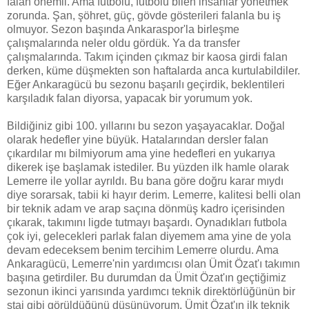
falan önemli. Ama futbolu, futbolu bilen insanlar yönetmek
zorunda. Şan, şöhret, güç, gövde gösterileri falanla bu iş
olmuyor. Sezon başında Ankaraspor'la birleşme
çalışmalarında neler oldu gördük. Ya da transfer
çalışmalarında. Takım içinden çıkmaz bir kaosa girdi falan
derken, küme düşmekten son haftalarda anca kurtulabildiler.
Eğer Ankaragücü bu sezonu başarılı geçirdik, beklentileri
karşıladık falan diyorsa, yapacak bir yorumum yok.
Bildiğiniz gibi 100. yıllarını bu sezon yaşayacaklar. Doğal
olarak hedefler yine büyük. Hatalarından dersler falan
çıkardılar mı bilmiyorum ama yine hedefleri en yukarıya
dikerek işe başlamak istediler. Bu yüzden ilk hamle olarak
Lemerre ile yollar ayrıldı. Bu bana göre doğru karar mıydı
diye sorarsak, tabii ki hayır derim. Lemerre, kalitesi belli olan
bir teknik adam ve arap saçına dönmüş kadro içerisinden
çıkarak, takımını ligde tutmayı başardı. Oynadıkları futbola
çok iyi, gelecekleri parlak falan diyemem ama yine de yola
devam edeceksem benim tercihim Lemerre olurdu. Ama
Ankaragücü, Lemerre'nin yardımcısı olan Ümit Özat'ı takımın
başına getirdiler. Bu durumdan da Ümit Özat'ın geçtiğimiz
sezonun ikinci yarısında yardımcı teknik direktörlüğünün bir
staj gibi görüldüğünü düşünüyorum. Ümit Özat'ın ilk teknik