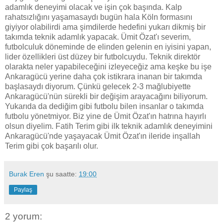
adamlık deneyimi olacak ve işin çok başında. Kalp
rahatsızlığını yaşamasaydı bugün hala Köln formasını
giyiyor olabilirdi ama şimdilerde hedefini yukarı dikmiş bir
takımda teknik adamlık yapacak. Ümit Özat'ı severim,
futbolculuk döneminde de elinden gelenin en iyisini yapan,
lider özellikleri üst düzey bir futbolcuydu. Teknik direktör
olarakta neler yapabileceğini izleyeceğiz ama keşke bu işe
Ankaragücü yerine daha çok istikrara inanan bir takımda
başlasaydı diyorum. Çünkü gelecek 2-3 mağlubiyette
Ankaragücü'nün sürekli bir değişim arayacağını biliyorum.
Yukarıda da dediğim gibi futbolu bilen insanlar o takımda
futbolu yönetmiyor. Biz yine de Ümit Özat'ın hatrına hayırlı
olsun diyelim. Fatih Terim gibi ilk teknik adamlık deneyimini
Ankaragücü'nde yaşayacak Ümit Özat'ın ileride inşallah
Terim gibi çok başarılı olur.
Burak Eren
şu saatte:
19:00
Paylaş
2 yorum: