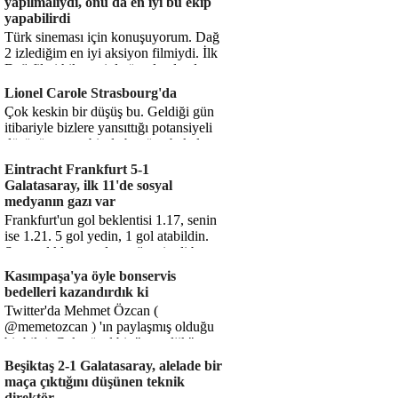
yapılmalıydı, onu da en iyi bu ekip
yapabilirdi
Türk sineması için konuşuyorum. Dağ
2 izlediğim en iyi aksiyon filmiydi. İlk
Dağ filmi hikayesiyle ön plandaydı,
Dağ 2 ise belki o hika...
Lionel Carole Strasbourg'da
Çok keskin bir düşüş bu. Geldiği gün
itibariyle bizlere yansıttığı potansiyeli
düşünüyorum, bir de bugüne bakalım.
1.5 milyon avro...
Eintracht Frankfurt 5-1
Galatasaray, ilk 11'de sosyal
medyanın gazı var
Frankfurt'un gol beklentisi 1.17, senin
ise 1.21. 5 gol yedin, 1 gol atabildin.
Şanssızlıkla mı anlatacağız şimdi bu
durumu? Rakibin 5 ş...
Kasımpaşa'ya öyle bonservis
bedelleri kazandırdık ki
Twitter'da Mehmet Özcan (
@memetozcan ) 'ın paylaşmış olduğu
bir bilgi. Çok güzel bir "nostaljik" pas
diyelim. Kasımpaşa...
Beşiktaş 2-1 Galatasaray, alelade bir
maça çıktığını düşünen teknik
direktör