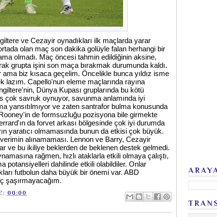
giltere ve Cezayir oynadıkları ilk maçlarda yarar
 ortada olan maç son dakika golüyle falan herhangi bir
ma olmadı. Maç öncesi tahmin edildiğinin aksine,
alarak grupta işini son maça bırakmak durumunda kaldı.
r ama biz kısaca geçelim. Öncelikle bunca yıldız isme
k lazım. Capello'nun eleme maçlarında rayına
ngiltere'nin, Dünya Kupası gruplarında bu kötü
s çok savruk oynuyor, savunma anlamında iyi
a yansıtılmıyor ve zaten santrafor bulma konusunda
, Rooney'in de formsuzluğu pozisyona bile girmekte
errard'ın da forvet arkası bölgesinde çok iyi durumda
ın yaratıcı olmamasında bunun da etkisi çok büyük.
en verimin alınamaması. Lennon ve Barry, Cezayir
r ve bu ikiliye beklerden de beklenen destek gelmedi.
ynamasına rağmen, hızlı ataklarla etkili olmaya çalıştı,
 potansiyelleri dahilinde etkili olabildiler. Onlar
ARAY
kları futbolun daha büyük bir önemi var. ABD
 hiç şaşırmayacağım.
E:
00:00
TRAN