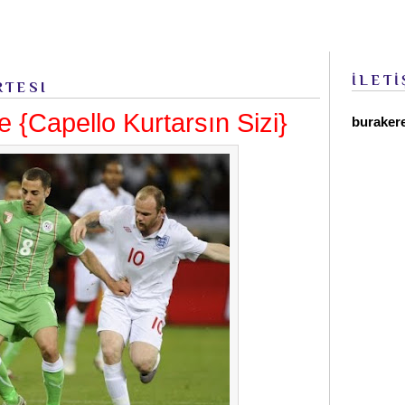
İLETİ
RTESI
e {Capello Kurtarsın Sizi}
buraker