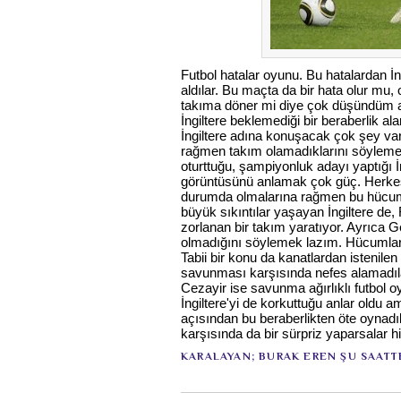
Futbol hatalar oyunu. Bu hatalardan İn
aldılar. Bu maçta da bir hata olur mu,
takıma döner mi diye çok düşündüm a
İngiltere beklemediği bir beraberlik 
İngiltere adına konuşacak çok şey va
rağmen takım olamadıklarını söyleme
oturttuğu, şampiyonluk adayı yaptığı İ
görüntüsünü anlamak çok güç. Herke
durumda olmalarına rağmen bu hücum
büyük sıkıntılar yaşayan İngiltere de
zorlanan bir takım yaratıyor. Ayrıca G
olmadığını söylemek lazım. Hücumlar
Tabii bir konu da kanatlardan istenil
savunması karşısında nefes alamadıla
Cezayir ise savunma ağırlıklı futbol o
İngiltere'yi de korkuttuğu anlar oldu ama
açısından bu beraberlikten öte oynadı
karşısında da bir sürpriz yaparsalar
KARALAYAN;
BURAK EREN
ŞU SAATT