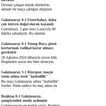
Dersine çalışan teknik direktörle,
alelade bir maça çıktığını düşünen
teknik direktör arasındaki fark bu
işte. Solskjaer'in çalıştığı de...
Galatasaray 0-2 Fenerbahçe, daha
çok isteyen doğal olarak kazandı
Guendouzi, 3 gün önce Lazio'yla 90
dakika sahadaydı. Bu adamın
transferini yetiştirip, Galatasaray
karşısında 11 oynamasını sağlıyorsun....
Galatasaray 0-1 Young Boys, günü
kurtarmak radikal karar almayı
gerektirir
28 Ağustos 2024 itibarıyla sezon bitti.
Bugünden sezon mu biter demeyin,
bitiyor işte. Şampiyonlar Ligi'ne katılım
hakkı senin misyonun ...
Galatasaray 3-1 Rizespor, maçın
senin adına özeti "laubalilik"
Bu maçı Galatasaray adına "laubalilik"
özetler. Hatta sadece bu maç adına da
değil, bir süredir. Geçen 4 maçta sadece
1 gol yedin ...
Beşiktaş 0-1 Galatasaray,
şampiyonluk modu açılmıştır
Galatasaray'ın en keskin virajı. Beşiktaş