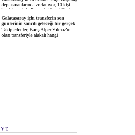
deplasmanlarında zorlanıyor, 10 kişi
bırakılıyorduk. Bu artık öğrendiğimiz
bir gerçek. Sane...
Galatasaray için transferin son
günlerinin sancılı geleceği bir gerçek
Takip edenler, Barış Alper Yılmaz'ın
olası transferiyle alakalı hangi
düşüncede olduğumu bilirler. O
düşüncem değişmiş değil. Hatta son ...
İYE