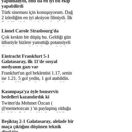
yapılmalıydı, onu da en iyi bu ekip
yapabilirdi
Türk sineması için konuşuyorum. Dağ
2 izlediğim en iyi aksiyon filmiydi. İlk
Dağ filmi hikayesiyle ön plandaydı,
Dağ 2 ise belki o hika...
Lionel Carole Strasbourg'da
Çok keskin bir düşüş bu. Geldiği gün
itibariyle bizlere yansıttığı potansiyeli
düşünüyorum, bir de bugüne bakalım.
1.5 milyon avro...
Eintracht Frankfurt 5-1
Galatasaray, ilk 11'de sosyal
medyanın gazı var
Frankfurt'un gol beklentisi 1.17, senin
ise 1.21. 5 gol yedin, 1 gol atabildin.
Şanssızlıkla mı anlatacağız şimdi bu
durumu? Rakibin 5 ş...
Kasımpaşa'ya öyle bonservis
bedelleri kazandırdık ki
Twitter'da Mehmet Özcan (
@memetozcan ) 'ın paylaşmış olduğu
bir bilgi. Çok güzel bir "nostaljik" pas
diyelim. Kasımpaşa...
Beşiktaş 2-1 Galatasaray, alelade bir
maça çıktığını düşünen teknik
direktör