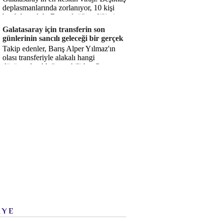
deplasmanlarında zorlanıyor, 10 kişi
bırakılıyorduk. Bu artık öğrendiğimiz
bir gerçek. Sane...
Galatasaray için transferin son
günlerinin sancılı geleceği bir gerçek
Takip edenler, Barış Alper Yılmaz'ın
olası transferiyle alakalı hangi
düşüncede olduğumu bilirler. O
düşüncem değişmiş değil. Hatta son ...
İYE