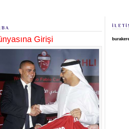
İLETİ
MBA
nyasına Girişi
buraker