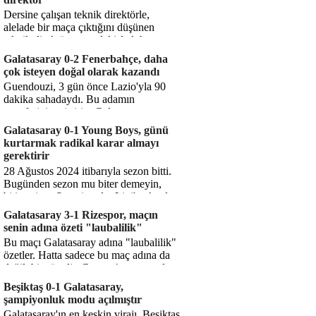
Dersine çalışan teknik direktörle,
alelade bir maça çıktığını düşünen
teknik direktör arasındaki fark bu
işte. Solskjaer'in çalıştığı de...
Galatasaray 0-2 Fenerbahçe, daha
çok isteyen doğal olarak kazandı
Guendouzi, 3 gün önce Lazio'yla 90
dakika sahadaydı. Bu adamın
transferini yetiştirip, Galatasaray
karşısında 11 oynamasını sağlıyorsun....
Galatasaray 0-1 Young Boys, günü
kurtarmak radikal karar almayı
gerektirir
28 Ağustos 2024 itibarıyla sezon bitti.
Bugünden sezon mu biter demeyin,
bitiyor işte. Şampiyonlar Ligi'ne katılım
hakkı senin misyonun ...
Galatasaray 3-1 Rizespor, maçın
senin adına özeti "laubalilik"
Bu maçı Galatasaray adına "laubalilik"
özetler. Hatta sadece bu maç adına da
değil, bir süredir. Geçen 4 maçta sadece
1 gol yedin ...
Beşiktaş 0-1 Galatasaray,
şampiyonluk modu açılmıştır
Galatasaray'ın en keskin virajı. Beşiktaş