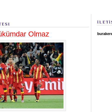
İLETİ
TESI
ükümdar Olmaz
buraker