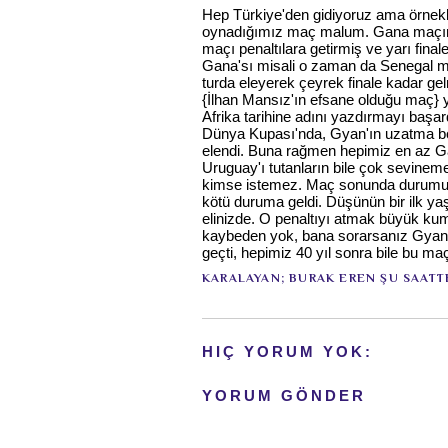
Hep Türkiye'den gidiyoruz ama örnekle
oynadığımız maç malum. Gana maçına
maçı penaltılara getirmiş ve yarı fin
Gana'sı misali o zaman da Senegal müth
turda eleyerek çeyrek finale kadar ge
{İlhan Mansız'ın efsane olduğu maç} y
Afrika tarihine adını yazdırmayı başar
Dünya Kupası'nda, Gyan'ın uzatma böl
elendi. Buna rağmen hepimiz en az Gan
Uruguay'ı tutanların bile çok sevine
kimse istemez. Maç sonunda durumu ort
kötü duruma geldi. Düşünün bir ilk ya
elinizde. O penaltıyı atmak büyük ku
kaybeden yok, bana sorarsanız Gyan d
geçti, hepimiz 40 yıl sonra bile bu m
KARALAYAN;
BURAK EREN
ŞU SAATT
HIÇ YORUM YOK:
YORUM GÖNDER