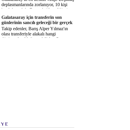
deplasmanlarında zorlanıyor, 10 kişi
bırakılıyorduk. Bu artık öğrendiğimiz
bir gerçek. Sane...
Galatasaray için transferin son
günlerinin sancılı geleceği bir gerçek
Takip edenler, Barış Alper Yılmaz'ın
olası transferiyle alakalı hangi
düşüncede olduğumu bilirler. O
düşüncem değişmiş değil. Hatta son ...
İYE