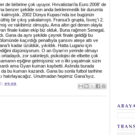
r de birbirine çok uyuyor. Hırvatistan'la Euro 2008' de
 benzer şekilde son anda beklenmedik bir durumla
ale kalmıştık. 2002 Dünya Kupası'nda ise bugünün
iş bir çıkış yakalamıştı. Fransa'lı grupta, İsveç'i 2.
lmiş ve rakibimiz olmuştu. Ama altın gol denen olayla
arı finale kalan ekip biz olduk. Buna rağmen Senegal,
dı. Gana da aynı şekilde çeyrek finale geldiği bu
ümünde kaçırdığı penaltıyla şansını ateşe attı ve
a'lı kadar üzüldük, yıkıldık. Hatta Lugano için
mediğini düşünüyorum. O an Gyan'ın yerinde olmayı
adaydı, zor sakinleşti, psikolojisi de elbette çok
şamanın eşiğine gelmişsiniz ve o ilki yaşatmak sizin
mardı ama Gyan kumarı kaybetti. Aslında burada
a bu kumarı kazandı. Gana bu sonla futbol tarihine
açı hatırlayacağız. Unutmadan hepimiz Gana'lıyız.
E:
09:00
ARAY
TRAN