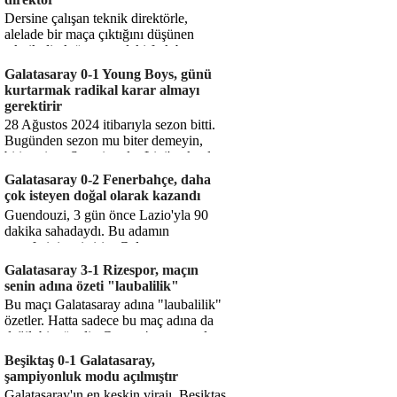
Dersine çalışan teknik direktörle,
alelade bir maça çıktığını düşünen
teknik direktör arasındaki fark bu
işte. Solskjaer'in çalıştığı de...
Galatasaray 0-1 Young Boys, günü
kurtarmak radikal karar almayı
gerektirir
28 Ağustos 2024 itibarıyla sezon bitti.
Bugünden sezon mu biter demeyin,
bitiyor işte. Şampiyonlar Ligi'ne katılım
hakkı senin misyonun ...
Galatasaray 0-2 Fenerbahçe, daha
çok isteyen doğal olarak kazandı
Guendouzi, 3 gün önce Lazio'yla 90
dakika sahadaydı. Bu adamın
transferini yetiştirip, Galatasaray
karşısında 11 oynamasını sağlıyorsun....
Galatasaray 3-1 Rizespor, maçın
senin adına özeti "laubalilik"
Bu maçı Galatasaray adına "laubalilik"
özetler. Hatta sadece bu maç adına da
değil, bir süredir. Geçen 4 maçta sadece
1 gol yedin ...
Beşiktaş 0-1 Galatasaray,
şampiyonluk modu açılmıştır
Galatasaray'ın en keskin virajı. Beşiktaş