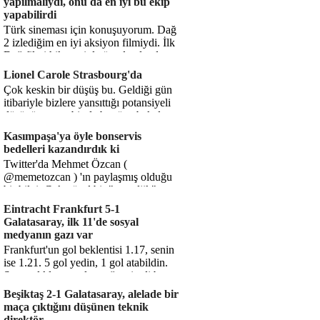
yapılmalıydı, onu da en iyi bu ekip
yapabilirdi
Türk sineması için konuşuyorum. Dağ
2 izlediğim en iyi aksiyon filmiydi. İlk
Dağ filmi hikayesiyle ön plandaydı,
Dağ 2 ise belki o hika...
Lionel Carole Strasbourg'da
Çok keskin bir düşüş bu. Geldiği gün
itibariyle bizlere yansıttığı potansiyeli
düşünüyorum, bir de bugüne bakalım.
1.5 milyon avro...
Kasımpaşa'ya öyle bonservis
bedelleri kazandırdık ki
Twitter'da Mehmet Özcan (
@memetozcan ) 'ın paylaşmış olduğu
bir bilgi. Çok güzel bir "nostaljik" pas
diyelim. Kasımpaşa...
Eintracht Frankfurt 5-1
Galatasaray, ilk 11'de sosyal
medyanın gazı var
Frankfurt'un gol beklentisi 1.17, senin
ise 1.21. 5 gol yedin, 1 gol atabildin.
Şanssızlıkla mı anlatacağız şimdi bu
durumu? Rakibin 5 ş...
Beşiktaş 2-1 Galatasaray, alelade bir
maça çıktığını düşünen teknik
direktör