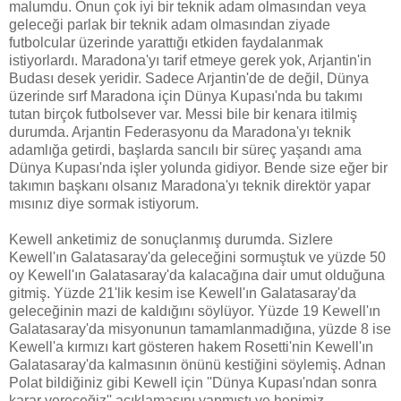
malumdu. Onun çok iyi bir teknik adam olmasından veya
geleceği parlak bir teknik adam olmasından ziyade
futbolcular üzerinde yarattığı etkiden faydalanmak
istiyorlardı. Maradona'yı tarif etmeye gerek yok, Arjantin'in
Budası desek yeridir. Sadece Arjantin'de de değil, Dünya
üzerinde sırf Maradona için Dünya Kupası'nda bu takımı
tutan birçok futbolsever var. Messi bile bir kenara itilmiş
durumda. Arjantin Federasyonu da Maradona'yı teknik
adamlığa getirdi, başlarda sancılı bir süreç yaşandı ama
Dünya Kupası'nda işler yolunda gidiyor. Bende size eğer bir
takımın başkanı olsanız Maradona'yı teknik direktör yapar
mısınız diye sormak istiyorum.
Kewell anketimiz de sonuçlanmış durumda. Sizlere
Kewell'ın Galatasaray'da geleceğini sormuştuk ve yüzde 50
oy Kewell'ın Galatasaray'da kalacağına dair umut olduğuna
gitmiş. Yüzde 21'lik kesim ise Kewell'ın Galatasaray'da
geleceğinin mazi de kaldığını söylüyor. Yüzde 19 Kewell'ın
Galatasaray'da misyonunun tamamlanmadığına, yüzde 8 ise
Kewell'a kırmızı kart gösteren hakem Rosetti'nin Kewell'ın
Galatasaray'da kalmasının önünü kestiğini söylemiş. Adnan
Polat bildiğiniz gibi Kewell için ''Dünya Kupası'ndan sonra
karar vereceğiz'' açıklamasını yapmıştı ve hepimiz