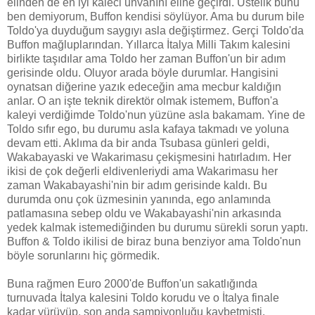
elinden de en iyi kaleci unvanını eline geçirdi. Üstelik bunu
ben demiyorum, Buffon kendisi söylüyor. Ama bu durum bile
Toldo'ya duyduğum saygıyı asla değiştirmez. Gerçi Toldo'da
Buffon mağluplarından. Yıllarca İtalya Milli Takım kalesini
birlikte taşıdılar ama Toldo her zaman Buffon'un bir adım
gerisinde oldu. Oluyor arada böyle durumlar. Hangisini
oynatsan diğerine yazık edeceğin ama mecbur kaldığın
anlar. O an işte teknik direktör olmak istemem, Buffon'a
kaleyi verdiğimde Toldo'nun yüzüne asla bakamam. Yine de
Toldo sıfır ego, bu durumu asla kafaya takmadı ve yoluna
devam etti. Aklıma da bir anda Tsubasa günleri geldi,
Wakabayaski ve Wakarimasu çekişmesini hatırladım. Her
ikisi de çok değerli eldivenleriydi ama Wakarimasu her
zaman Wakabayashi'nin bir adım gerisinde kaldı. Bu
durumda onu çok üzmesinin yanında, ego anlamında
patlamasına sebep oldu ve Wakabayashi'nin arkasında
yedek kalmak istemediğinden bu durumu sürekli sorun yaptı.
Buffon & Toldo ikilisi de biraz buna benziyor ama Toldo'nun
böyle sorunlarını hiç görmedik.
Buna rağmen Euro 2000'de Buffon'un sakatlığında
turnuvada İtalya kalesini Toldo korudu ve o İtalya finale
kadar yürüyüp, son anda şampiyonluğu kaybetmişti.