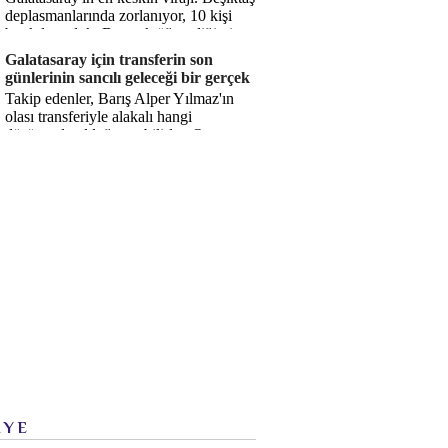
deplasmanlarında zorlanıyor, 10 kişi
bırakılıyorduk. Bu artık öğrendiğimiz
bir gerçek. Sane...
Galatasaray için transferin son
günlerinin sancılı geleceği bir gerçek
Takip edenler, Barış Alper Yılmaz'ın
olası transferiyle alakalı hangi
düşüncede olduğumu bilirler. O
düşüncem değişmiş değil. Hatta son ...
İYE