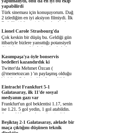
yapılmalıydı, onu da en iyi bu ekip
yapabilirdi
Türk sineması için konuşuyorum. Dağ
2 izlediğim en iyi aksiyon filmiydi. İlk
Dağ filmi hikayesiyle ön plandaydı,
Dağ 2 ise belki o hika...
Lionel Carole Strasbourg'da
Çok keskin bir düşüş bu. Geldiği gün
itibariyle bizlere yansıttığı potansiyeli
düşünüyorum, bir de bugüne bakalım.
1.5 milyon avro...
Kasımpaşa'ya öyle bonservis
bedelleri kazandırdık ki
Twitter'da Mehmet Özcan (
@memetozcan ) 'ın paylaşmış olduğu
bir bilgi. Çok güzel bir "nostaljik" pas
diyelim. Kasımpaşa...
Eintracht Frankfurt 5-1
Galatasaray, ilk 11'de sosyal
medyanın gazı var
Frankfurt'un gol beklentisi 1.17, senin
ise 1.21. 5 gol yedin, 1 gol atabildin.
Şanssızlıkla mı anlatacağız şimdi bu
durumu? Rakibin 5 ş...
Beşiktaş 2-1 Galatasaray, alelade bir
maça çıktığını düşünen teknik
direktör