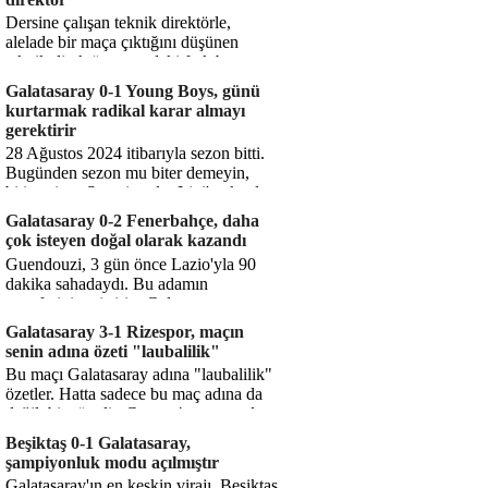
Dersine çalışan teknik direktörle,
alelade bir maça çıktığını düşünen
teknik direktör arasındaki fark bu
işte. Solskjaer'in çalıştığı de...
Galatasaray 0-1 Young Boys, günü
kurtarmak radikal karar almayı
gerektirir
28 Ağustos 2024 itibarıyla sezon bitti.
Bugünden sezon mu biter demeyin,
bitiyor işte. Şampiyonlar Ligi'ne katılım
hakkı senin misyonun ...
Galatasaray 0-2 Fenerbahçe, daha
çok isteyen doğal olarak kazandı
Guendouzi, 3 gün önce Lazio'yla 90
dakika sahadaydı. Bu adamın
transferini yetiştirip, Galatasaray
karşısında 11 oynamasını sağlıyorsun....
Galatasaray 3-1 Rizespor, maçın
senin adına özeti "laubalilik"
Bu maçı Galatasaray adına "laubalilik"
özetler. Hatta sadece bu maç adına da
değil, bir süredir. Geçen 4 maçta sadece
1 gol yedin ...
Beşiktaş 0-1 Galatasaray,
şampiyonluk modu açılmıştır
Galatasaray'ın en keskin virajı. Beşiktaş