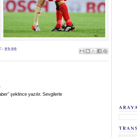
E:
09:00
5
ber" şeklince yazılır. Sevgilerle
ARAY
TRAN