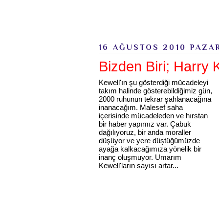
16 AĞUSTOS 2010 PAZA
Bizden Biri; Harry 
Kewell'ın şu gösterdiği mücadeleyi
takım halinde gösterebildiğimiz gün,
2000 ruhunun tekrar şahlanacağına
inanacağım. Malesef saha
içerisinde mücadeleden ve hırstan
bir haber yapımız var. Çabuk
dağılıyoruz, bir anda moraller
düşüyor ve yere düştüğümüzde
ayağa kalkacağımıza yönelik bir
inanç oluşmuyor. Umarım
Kewell'ların sayısı artar...