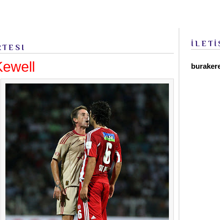
İLETİ
RTESI
Kewell
buraker