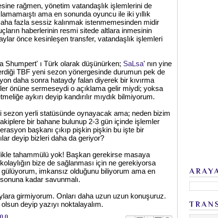
sine rağmen, yönetim vatandaşlık işlemlerini de
klamamaıştı ama en sonunda oyuncu ile iki yıllık
aha fazla sessiz kalınmak istenmemesinden midir
çların haberlerinin resmi sitede altlara inmesinin
lar önce kesinleşen transfer, vatandaşlık işlemleri
 Shumpert' ı Türk olarak düşünürken;
SaLsa
' nın yine
 serdiği TBF yeni sezon yönergesinde durumun pek de
yon daha sonra hataydy falan diyerek bir kıvırma
ler önüne sermeseydi o açıklama gelir miydi; yoksa
eliğe aykırı deyip kandırılır mıydık bilmiyorum.
 sezon yerli statüsünde oynayacak ama; neden bizim
akiplere bir bahane bulunup 2-3 gün içinde işlemler
asyon başkanı çıkıp pişkin pişkin bu işte bir
ılar deyip bizleri daha da geriyor?
sinlikle tahammülü yok! Başkan gerekirse masaya
kolaylığın bize de sağlanması için ne gerekiyorsa
e gülüyorum, imkansız olduğunu biliyorum ama en
ARAY
ı sonuna kadar savunmalı.
taylara girmiyorum. Onları daha uzun uzun konuşuruz.
olsun deyip yazıyı noktalayalım.
TRAN
:00