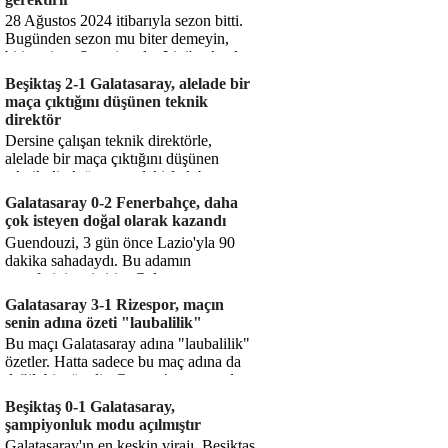
28 Ağustos 2024 itibarıyla sezon bitti.
Bugünden sezon mu biter demeyin,
bitiyor işte. Şampiyonlar Ligi'ne katılım
hakkı senin misyonun ...
Beşiktaş 2-1 Galatasaray, alelade bir
maça çıktığını düşünen teknik
direktör
Dersine çalışan teknik direktörle,
alelade bir maça çıktığını düşünen
teknik direktör arasındaki fark bu
işte. Solskjaer'in çalıştığı de...
Galatasaray 0-2 Fenerbahçe, daha
çok isteyen doğal olarak kazandı
Guendouzi, 3 gün önce Lazio'yla 90
dakika sahadaydı. Bu adamın
transferini yetiştirip, Galatasaray
karşısında 11 oynamasını sağlıyorsun....
Galatasaray 3-1 Rizespor, maçın
senin adına özeti "laubalilik"
Bu maçı Galatasaray adına "laubalilik"
özetler. Hatta sadece bu maç adına da
değil, bir süredir. Geçen 4 maçta sadece
1 gol yedin ...
Beşiktaş 0-1 Galatasaray,
şampiyonluk modu açılmıştır
Galatasaray'ın en keskin virajı. Beşiktaş