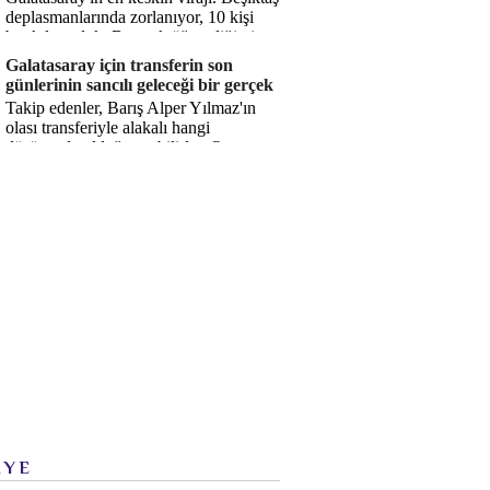
deplasmanlarında zorlanıyor, 10 kişi
bırakılıyorduk. Bu artık öğrendiğimiz
bir gerçek. Sane...
Galatasaray için transferin son
günlerinin sancılı geleceği bir gerçek
Takip edenler, Barış Alper Yılmaz'ın
olası transferiyle alakalı hangi
düşüncede olduğumu bilirler. O
düşüncem değişmiş değil. Hatta son ...
İYE