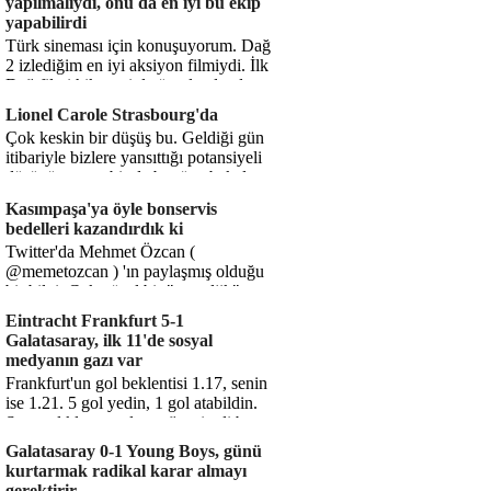
yapılmalıydı, onu da en iyi bu ekip
yapabilirdi
Türk sineması için konuşuyorum. Dağ
2 izlediğim en iyi aksiyon filmiydi. İlk
Dağ filmi hikayesiyle ön plandaydı,
Dağ 2 ise belki o hika...
Lionel Carole Strasbourg'da
Çok keskin bir düşüş bu. Geldiği gün
itibariyle bizlere yansıttığı potansiyeli
düşünüyorum, bir de bugüne bakalım.
1.5 milyon avro...
Kasımpaşa'ya öyle bonservis
bedelleri kazandırdık ki
Twitter'da Mehmet Özcan (
@memetozcan ) 'ın paylaşmış olduğu
bir bilgi. Çok güzel bir "nostaljik" pas
diyelim. Kasımpaşa...
Eintracht Frankfurt 5-1
Galatasaray, ilk 11'de sosyal
medyanın gazı var
Frankfurt'un gol beklentisi 1.17, senin
ise 1.21. 5 gol yedin, 1 gol atabildin.
Şanssızlıkla mı anlatacağız şimdi bu
durumu? Rakibin 5 ş...
Galatasaray 0-1 Young Boys, günü
kurtarmak radikal karar almayı
gerektirir