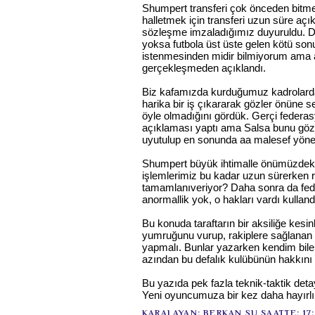
Shumpert transferi çok önceden bitme
halletmek için transferi uzun süre açı
sözleşme imzaladığımız duyuruldu. D
yoksa futbola üst üste gelen kötü sonu
istenmesinden midir bilmiyorum ama ay
gerçekleşmeden açıklandı.
Biz kafamızda kurduğumuz kadrolarda
harika bir iş çıkararak gözler önüne
öyle olmadığını gördük. Gerçi federas
açıklaması yaptı ama Salsa bunu göz
uyutulup en sonunda aa malesef yönetm
Shumpert büyük ihtimalle önümüzdeki
işlemlerimiz bu kadar uzun sürerken r
tamamlanıveriyor? Daha sonra da feder
anormallik yok, o hakları vardı kulland
Bu konuda taraftarın bir aksiliğe ke
yumruğunu vurup, rakiplere sağlanan 
yapmalı. Bunlar yazarken kendim bil
azından bu defalık kulübünün hakkın
Bu yazıda pek fazla teknik-taktik de
Yeni oyuncumuza bir kez daha hayırlı 
KARALAYAN;
BERKAN
ŞU SAATTE:
17