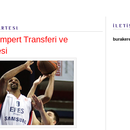
İLETİ
ARTESI
mpert Transferi ve
buraker
si