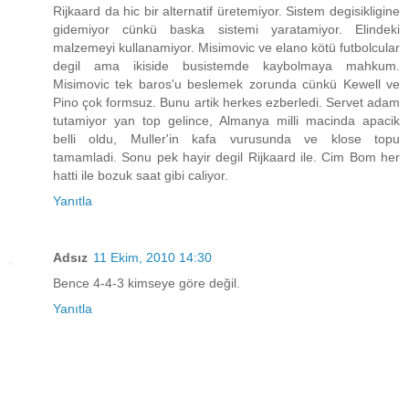
Rijkaard da hic bir alternatif üretemiyor. Sistem degisikligine
gidemiyor cünkü baska sistemi yaratamiyor. Elindeki
malzemeyi kullanamiyor. Misimovic ve elano kötü futbolcular
degil ama ikiside busistemde kaybolmaya mahkum.
Misimovic tek baros'u beslemek zorunda cünkü Kewell ve
Pino çok formsuz. Bunu artik herkes ezberledi. Servet adam
tutamiyor yan top gelince, Almanya milli macinda apacik
belli oldu, Muller'in kafa vurusunda ve klose topu
tamamladi. Sonu pek hayir degil Rijkaard ile. Cim Bom her
hatti ile bozuk saat gibi caliyor.
Yanıtla
Adsız
11 Ekim, 2010 14:30
Bence 4-4-3 kimseye göre değil.
Yanıtla