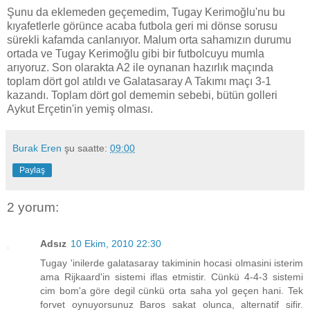
Şunu da eklemeden geçemedim, Tugay Kerimoğlu'nu bu
kıyafetlerle görünce acaba futbola geri mi dönse sorusu
sürekli kafamda canlanıyor. Malum orta sahamızın durumu
ortada ve Tugay Kerimoğlu gibi bir futbolcuyu mumla
arıyoruz. Son olarakta A2 ile oynanan hazırlık maçında
toplam dört gol atıldı ve Galatasaray A Takımı maçı 3-1
kazandı. Toplam dört gol dememin sebebi, bütün golleri
Aykut Erçetin'in yemiş olması.
Burak Eren
şu saatte:
09:00
Paylaş
2 yorum:
Adsız
10 Ekim, 2010 22:30
Tugay 'inilerde galatasaray takiminin hocasi olmasini isterim
ama Rijkaard'in sistemi iflas etmistir. Cünkü 4-4-3 sistemi
cim bom'a göre degil cünkü orta saha yol geçen hani. Tek
forvet oynuyorsunuz Baros sakat olunca, alternatif sifir.