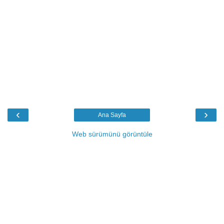
‹
›
Ana Sayfa
Web sürümünü görüntüle