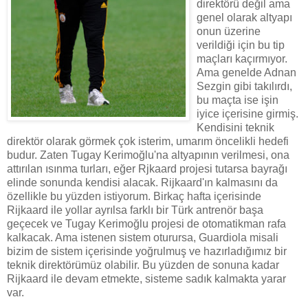
direktörü değil ama
genel olarak altyapı
onun üzerine
verildiği için bu tip
maçları kaçırmıyor.
Ama genelde Adnan
Sezgin gibi takılırdı,
bu maçta ise işin
iyice içerisine girmiş.
Kendisini teknik
direktör olarak görmek çok isterim, umarım öncelikli hedefi
budur. Zaten Tugay Kerimoğlu'na altyapının verilmesi, ona
attırılan ısınma turları, eğer Rjkaard projesi tutarsa bayrağı
elinde sonunda kendisi alacak. Rijkaard'ın kalmasını da
özellikle bu yüzden istiyorum. Birkaç hafta içerisinde
Rijkaard ile yollar ayrılsa farklı bir Türk antrenör başa
geçecek ve Tugay Kerimoğlu projesi de otomatikman rafa
kalkacak. Ama istenen sistem oturursa, Guardiola misali
bizim de sistem içerisinde yoğrulmuş ve hazırladığımız bir
teknik direktörümüz olabilir. Bu yüzden de sonuna kadar
Rijkaard ile devam etmekte, sisteme sadık kalmakta yarar
var.