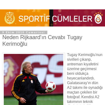
9 Ekim 2010 Cumartesi
Neden Rijkaard'ın Cevabı Tugay
Kerimoğlu
Tugay Kerimoğlu'nun
sivilleri çıkarıp,
antreman kıyafetini
üzerine geçirmesi
beni oldukça
heyecanlandırdı.
Galatasaray'ın dün
A2 takımı ile oynadığı
maçtan çekilen bir
fotoğraf. Kendisi A2
takımının teknik