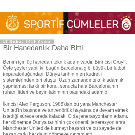
11 Şubat 2011 Cuma
Bir Hanedanlık Daha Bitti
Benim için üç hanedan teknik adam vardır. Birincisi Cruyff.
Öyle şeyler yaptı ki, bugün Barcelona gibi büyük bir futbol
imparatorluğundan, Dünya tarihinin en kudretli
sistemlerinden biri oluştu. Uzun zamandır teknik adamlık
yapmaması farklı bir konu, sonuçta hala Barcelona'nın
ruhani lideri ve beyin takımının başındaki adam o.
İkincisi Alex Ferguson. 1986'dan bu yana Manchester
United'in başında ve antrenörlük hayatına da devam etmek
istediği sürece orada kalacak. O da jenerasyonların adamı,
her dönemde Dünya tarihinin çok önemli jenerasyonlarını
Manchester United'de kurmayı başardı ve bu sayede de
başarı çarkı her daim dönmeye devam etti.