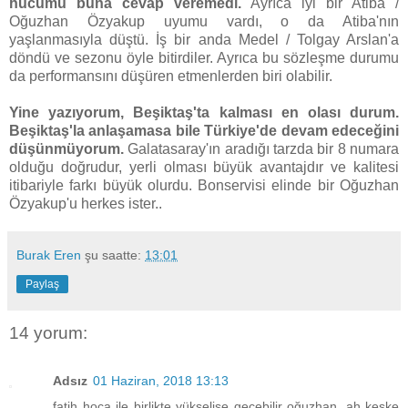
hücumu buna cevap veremedi.
Ayrıca iyi bir Atiba /
Oğuzhan Özyakup uyumu vardı, o da Atiba'nın
yaşlanmasıyla düştü. İş bir anda Medel / Tolgay Arslan'a
döndü ve sezonu öyle bitirdiler. Ayrıca bu sözleşme durumu
da performansını düşüren etmenlerden biri olabilir.
Yine yazıyorum, Beşiktaş'ta kalması en olası durum.
Beşiktaş'la anlaşamasa bile Türkiye'de devam edeceğini
düşünmüyorum.
Galatasaray'ın aradığı tarzda bir 8 numara
olduğu doğrudur, yerli olması büyük avantajdır ve kalitesi
itibariyle farkı büyük olurdu. Bonservisi elinde bir Oğuzhan
Özyakup'u herkes ister..
Burak Eren
şu saatte:
13:01
Paylaş
14 yorum:
Adsız
01 Haziran, 2018 13:13
fatih hoca ile birlikte yükselişe geçebilir oğuzhan, ah keşke