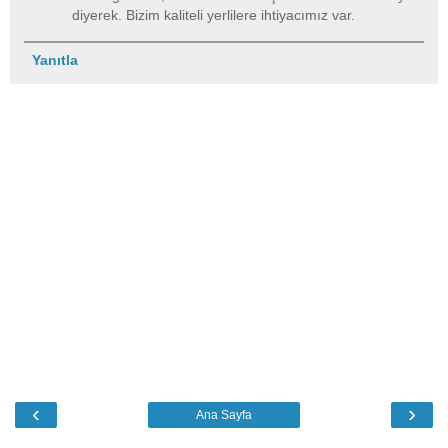
diyerek. Bizim kaliteli yerlilere ihtiyacımız var.
Yanıtla
‹
›
Ana Sayfa