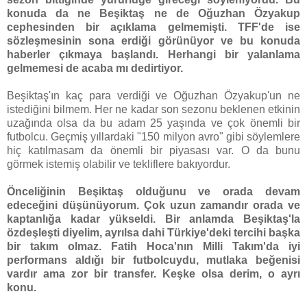
konuda da ne Beşiktaş ne de Oğuzhan Özyakup
cephesinden bir açıklama gelmemişti. TFF'de ise
sözleşmesinin sona erdiği görünüyor ve bu konuda
haberler çıkmaya başlandı. Herhangi bir yalanlama
gelmemesi de acaba mı dedirtiyor.
Beşiktaş'ın kaç para verdiği ve Oğuzhan Özyakup'un ne
istediğini bilmem. Her ne kadar son sezonu beklenen etkinin
uzağında olsa da bu adam 25 yaşında ve çok önemli bir
futbolcu. Geçmiş yıllardaki "150 milyon avro" gibi söylemlere
hiç katılmasam da önemli bir piyasası var. O da bunu
görmek istemiş olabilir ve tekliflere bakıyordur.
Önceliğinin Beşiktaş olduğunu ve orada devam
edeceğini düşünüyorum. Çok uzun zamandır orada ve
kaptanlığa kadar yükseldi. Bir anlamda Beşiktaş'la
özdeşleşti diyelim, ayrılsa dahi Türkiye'deki tercihi başka
bir takım olmaz. Fatih Hoca'nın Milli Takım'da iyi
performans aldığı bir futbolcuydu, mutlaka beğenisi
vardır ama zor bir transfer. Keşke olsa derim, o ayrı
konu.