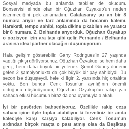
Sosyal medyada bu anlamda tepkiler de okudum.
Bonservisi elinde olan bir Oğuzhan Özyakup'un neden
istenmediğini pek anlamadım.
Galatasaray şu an bir 8
numara arıyor ve tarz anlamında da hocanın kalemi.
Hareketli, tempo sahibi, topla dikine çıkabilen ve yaratıcı
bir 8 numara. 2. Belhanda arıyorduk, Oğuzhan Özyakup
o pozisyon için ara taşı gibi gelir. Fernando / Belhanda
arasına ideal partner olacağını düşünüyorum.
Hala gelişim gösterebilir. Garry Rodrigues'in 27 yaşında
yaptığı çıkışı görüyorsunuz. Oğuzhan Özyakup ise hem daha
genç, hem daha büyük bir yetenek. Şenol Güneş dönemi
gelen 2 şampiyonlukta da çok büyük bir pay sahibiydi. Bu
sezon ise düşüşteydi, hele ki ligin 2. yarısında hiç ortalıkta
yoktu. Ben bunda Cenk Tosun'un ayrılığının önemli
olduğunu düşünüyorum, Oğuzhan Özyakup'un rakip yarı
sahada etkisi hücumun biraz da ona uyumuyla alakalı.
İyi bir pasörden bahsediyoruz. Özellikle rakip ceza
sahası içine öyle toplar atabiliyor ki forvetiniz bir anda
kaleciyle karşı karşıya kalabiliyor. Cenk Tosun'un
ardından birçok maçta o pası atmış olsa da Beşiktaş