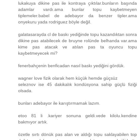
lukakuya dikine pas ile kontraya çıktılar.bunların başında
adamlar vardı.ama bunlar topu kaybetmeyen
tiplemeler.babel de adebayor da benzer tipler.ama
onyekuru yada rodriguez böyle değil.
galatasarayda cl de baskı yediğinde topu kazandıktan sonra
dikine pas atabilecek de bruyne rolünde belhanda var.ama
kime pas atacak ve atılan pas ta oyuncu topu
kaybetmeyecek mi?
fenerbahçenin benficadan nasıl baskı yediğini gördük.
wagner love fizik olarak hem küçük hemde güçsüz
seleznov ise 45 dakikalık kondüsyona sahip güçlü fiziği
olsada.
bunları adebayor ile karıştırmamak lazım.
etoo 81 li .kariyer sonuna geldi.vede kilolu.kendine
bakmıyor artık.
özetle sırtı dönük pas alan ve aldığı topu saklayabilen top