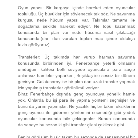
Oyun yapısı: Bir kargaşa içinde hareket eden oyuncular
topluluğu. Üç büyükler için söylenecek tek söz. Ne savunma
kurgusu nede hücum yapısı var. Takımlar tamamı ile
doğaçlama şekilde hareket ediyor. Ne topu kazanmak
konusunda bir plan var nede hücuma nasıl çıkılacağı
konusunda.(dan dun vurulan topları maç içinde oldukça
fazla görüyoruz)
Transferler: Üç takımda har vurup harman savurma
konusunda birbirinden iyi. Fenerbahçe yeterli olmasını
umduğum kalitesi belli seviyede oyunculara para saçıp
anlamsız hamleler yaparken, Beşiktaş ise sessiz bir dönem
geçiriyor. Galatasaray ise bir plan dan uzak transfer yapmak
için yapılmış transferler görünümü veriyor.
Biraz Fenerbahçe dışında genç oyuncuya yönelik hamle
yok. Onlarda bu işi para ile yapma yöntemi seçmişler ve
bunu da yarım yapmışlar. Ne yazıkki hiç bir takım eksiklerini
genç oyuncu ile giderme yöntemini seçmediği gibi yedek
oyuncular konusunda bile çekingenler. Bunun sonucunda
da seneye bu sezon ki gibi transfer çilesi çekilecek gibi
Benim görüşüm bu üç takım bu sezonda da sansasyonal bir