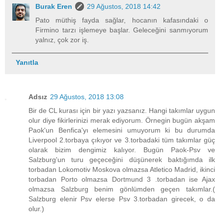
Burak Eren
29 Ağustos, 2018 14:42
Pato müthiş fayda sağlar, hocanın kafasındaki o
Firmino tarzı işlemeye başlar. Geleceğini sanmıyorum
yalnız, çok zor iş.
Yanıtla
Adsız
29 Ağustos, 2018 13:08
Bir de CL kurası için bir yazı yazsanız. Hangi takımlar uygun
olur diye fikirlerinizi merak ediyorum. Örnegin bugün akşam
Paok'un Benfica'yı elemesini umuyorum ki bu durumda
Liverpool 2.torbaya çıkıyor ve 3.torbadaki tüm takımlar güç
olarak bizim dengimiz kalıyor. Bugün Paok-Psv ve
Salzburg'un turu geçeceğini düşünerek baktığımda ilk
torbadan Lokomotiv Moskova olmazsa Atletico Madrid, ikinci
torbadan Porto olmazsa Dortmund 3 .torbadan ise Ajax
olmazsa Salzburg benim gönlümden geçen takımlar.(
Salzburg elenir Psv elerse Psv 3.torbadan girecek, o da
olur.)