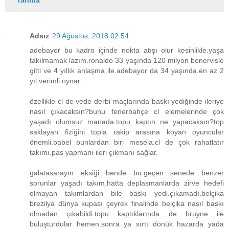
Adsız
29 Ağustos, 2018 02:54
adebayor bu kadro içinde nokta atışı olur kesinlikle.yaşa
takılmamak lazım.ronaldo 33 yaşında 120 milyon bonervisle
gitti ve 4 yıllık anlaşma ile.adebayor da 34 yaşında.en az 2
yıl verimli oynar.
özellikle cl de vede derbi maçlarında baskı yediğinde ileriye
nasıl çıkacaksın?bunu fenerbahçe cl elemelerinde çok
yaşadı olumsuz manada.topu kaptın ne yapacaksın?top
saklayan fiziğini topla rakip arasına koyan oyuncular
önemli.babel bunlardan biri mesela.cl de çok rahatlatır
takımı.pas yapmanı ileri çıkmanı sağlar.
galatasarayın eksiği bende bu.geçen senede benzer
sorunlar yaşadı takım.hatta deplasmanlarda zirve hedefi
olmayan takımlardan bile baskı yedi.çıkamadı.belçika
brezilya dünya kupası çeyrek finalinde belçika nasıl baskı
olmadan çıkabildi.topu kaptıklarında de bruyne ile
buluşturdular hemen.sonra ya sırtı dönük hazarda yada