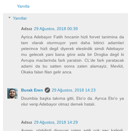
Yanıtla
Yanıtlar
Adsız
29 Ağustos, 2018 00:39
Ayrica Adebayor Fatih hocanin hizli forvet tanimina da
tam olarak oturmuyor yani daha bitirici adamlari
yeterince hizli degil diyerek elestirdik simdi Adebayor
mu gelecek yani bana göre asla bir Drogba degil ki
Avrupa maclarinda fark yaratsin. CL'de fark yaratacak
adami da bu satten sonra zaten alamayiz, Mevlüt,
Okaka falan filan gelir anca.
Burak Eren
29 Ağustos, 2018 14:23
Doumbia başka takıma gitti, Eto'o da. Ayrıca Eto'o ya
olur verip Adebayor olmaz demek hatalı.
Adsız
29 Ağustos, 2018 14:29
Aynen, olabilirdi diyorum zaten artik cok gec kalindi,