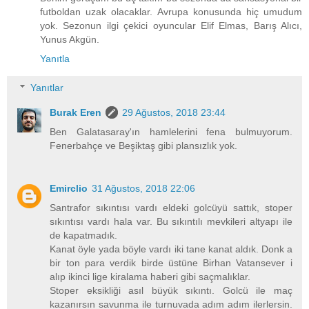
futboldan uzak olacaklar. Avrupa konusunda hiç umudum
yok. Sezonun ilgi çekici oyuncular Elif Elmas, Barış Alıcı,
Yunus Akgün.
Yanıtla
Yanıtlar
Burak Eren
29 Ağustos, 2018 23:44
Ben Galatasaray'ın hamlelerini fena bulmuyorum.
Fenerbahçe ve Beşiktaş gibi plansızlık yok.
Emirclio
31 Ağustos, 2018 22:06
Santrafor sıkıntısı vardı eldeki golcüyü sattık, stoper
sıkıntısı vardı hala var. Bu sıkıntılı mevkileri altyapı ile
de kapatmadık.
Kanat öyle yada böyle vardı iki tane kanat aldık. Donk a
bir ton para verdik birde üstüne Birhan Vatansever i
alıp ikinci lige kiralama haberi gibi saçmalıklar.
Stoper eksikliği asıl büyük sıkıntı. Golcü ile maç
kazanırsın savunma ile turnuvada adım adım ilerlersin.