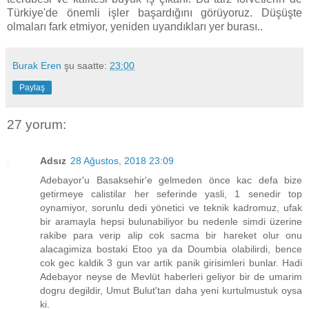
Türkiye'de önemli işler başardığını görüyoruz. Düşüşte
olmaları fark etmiyor, yeniden uyandıkları yer burası..
Burak Eren
şu saatte:
23:00
Paylaş
27 yorum:
Adsız
28 Ağustos, 2018 23:09
Adebayor'u Basaksehir'e gelmeden önce kac defa bize
getirmeye calistilar her seferinde yasli, 1 senedir top
oynamiyor, sorunlu dedi yönetici ve teknik kadromuz, ufak
bir aramayla hepsi bulunabiliyor bu nedenle simdi üzerine
rakibe para verip alip cok sacma bir hareket olur onu
alacagimiza bostaki Etoo ya da Doumbia olabilirdi, bence
cok gec kaldik 3 gun var artik panik girisimleri bunlar. Hadi
Adebayor neyse de Mevlüt haberleri geliyor bir de umarim
dogru degildir, Umut Bulut'tan daha yeni kurtulmustuk oysa
ki.