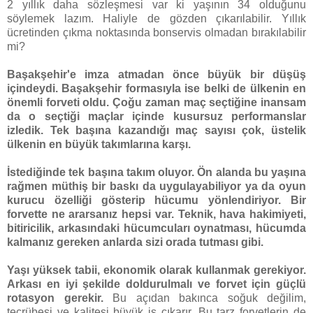
2 yıllık daha sözleşmesi var ki yaşının 34 olduğunu
söylemek lazım. Haliyle de gözden çıkarılabilir. Yıllık
ücretinden çıkma noktasında bonservis olmadan bırakılabilir
mi?
Başakşehir'e imza atmadan önce büyük bir düşüş
içindeydi. Başakşehir formasıyla ise belki de ülkenin en
önemli forveti oldu. Çoğu zaman maç seçtiğine inansam
da o seçtiği maçlar içinde kusursuz performanslar
izledik. Tek başına kazandığı maç sayısı çok, üstelik
ülkenin en büyük takımlarına karşı.
İstediğinde tek başına takım oluyor. Ön alanda bu yaşına
rağmen müthiş bir baskı da uygulayabiliyor ya da oyun
kurucu özelliği gösterip hücumu yönlendiriyor. Bir
forvette ne ararsanız hepsi var. Teknik, hava hakimiyeti,
bitiricilik, arkasındaki hücumcuları oynatması, hücumda
kalmanız gereken anlarda sizi orada tutması gibi.
Yaşı yüksek tabii, ekonomik olarak kullanmak gerekiyor.
Arkası en iyi şekilde doldurulmalı ve forvet için güçlü
rotasyon gerekir.
Bu açıdan bakınca soğuk değilim,
tecrübesi ve kalitesi büyük iş çıkarır. Bu tarz forvetlerin de