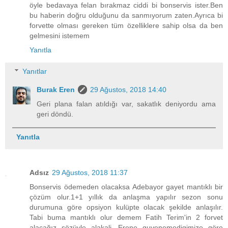
öyle bedavaya felan bırakmaz ciddi bi bonservis ister.Ben
bu haberin doğru olduğunu da sanmıyorum zaten.Ayrıca bi
forvette olması gereken tüm özelliklere sahip olsa da ben
gelmesini istemem
Yanıtla
Yanıtlar
Burak Eren
29 Ağustos, 2018 14:40
Geri plana falan atıldığı var, sakatlık deniyordu ama
geri döndü.
Yanıtla
Adsız
29 Ağustos, 2018 11:37
Bonservis ödemeden olacaksa Adebayor gayet mantıklı bir
çözüm olur.1+1 yıllık da anlaşma yapılır sezon sonu
durumuna göre opsiyon kulüpte olacak şekilde anlaşılır.
Tabi buma mantıklı olur demem Fatih Terim'in 2 forvet
alacağız sözüyle alakali. Erene guvenemedigimize göre