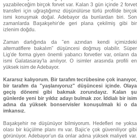
yazabileceğim birçok forvet var. Kalan 3 gün içinde 2 forvet
transferi için uğraştığımız düşünülürse türlü profilde birçok
ismi konuşmak doğal. Adebayor da bunlardan biri. Son
zamanlarda Başakşehir'de geri plana çekilmiş gibi bir
izlenim doğdu.
Zaman darlığında da "en azından kendi içimizdeki
alternatiflere bakalım" düşüncesi doğmuş olabilir. Süper
Lig'de forma giyen önemli yabancı forvetler var, onların da
ismi Galatasaray'la anılıyor. O isimler arasında profili en
yüksek isim de Adebayor.
Kararsız kalıyorum. Bir tarafım tecrübesine çok inanıyor,
bir tarafım da "yaşlanıyoruz" düşüncesi içinde. Olaya
geçiş dönemi gibi bakmak zorundayız. Kalan şu
günlerde yeni bir yıldız adayı bulmak zor. İddialı bir isim
adına da yüksek bonservisler konuşulmalı ki o da
imkansız.
Başakşehir ne düşünüyor bilmiyorum. Hedefleri ne yoksa
olası bir küçülme planı mı var. Bajic'e çok güveniliyor gibi
görünüyor. Adebayor'un da onlar adına yüksek maliyeti var.