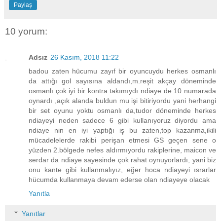
Paylaş
10 yorum:
Adsız
26 Kasım, 2018 11:22
badou zaten hücumu zayıf bir oyuncuydu herkes osmanlı
da attığı gol sayısına aldandı,m.reşit akçay döneminde
osmanlı çok iyi bir kontra takımıydı ndiaye de 10 numarada
oynardı ,açık alanda buldun mu işi bitiriyordu yani herhangi
bir set oyunu yoktu osmanlı da,tudor döneminde herkes
ndiayeyi neden sadece 6 gibi kullanıyoruz diyordu ama
ndiaye nin en iyi yaptığı iş bu zaten,top kazanma,ikili
mücadelelerde rakibi perişan etmesi GS geçen sene o
yüzden 2.bölgede nefes aldırmıyordu rakiplerine, maicon ve
serdar da ndiaye sayesinde çok rahat oynuyorlardı, yani biz
onu kante gibi kullanmalıyız, eğer hoca ndiayeyi ısrarlar
hücumda kullanmaya devam ederse olan ndiayeye olacak
Yanıtla
Yanıtlar