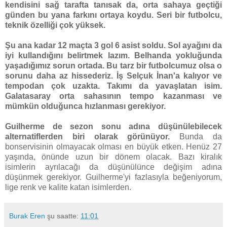
kendisini sağ tarafta tanısak da, orta sahaya geçtiği
günden bu yana farkını ortaya koydu. Seri bir futbolcu,
teknik özelliği çok yüksek.
Şu ana kadar 12 maçta 3 gol 6 asist soldu. Sol ayağını da
iyi kullandığını belirtmek lazım. Belhanda yokluğunda
yaşadığımız sorun ortada. Bu tarz bir futbolcumuz olsa o
sorunu daha az hissederiz. İş Selçuk İnan'a kalıyor ve
tempodan çok uzakta. Takımı da yavaşlatan isim.
Galatasaray orta sahasının tempo kazanması ve
mümkün olduğunca hızlanması gerekiyor.
Guilherme de sezon sonu adına düşünülebilecek
alternatiflerden biri olarak görünüyor.
Bunda da
bonservisinin olmayacak olması en büyük etken. Henüz 27
yaşında, önünde uzun bir dönem olacak. Bazı kiralık
isimlerin ayrılacağı da düşünülünce değişim adına
düşünmek gerekiyor. Guilherme'yi fazlasıyla beğeniyorum,
lige renk ve kalite katan isimlerden.
Burak Eren
şu saatte:
11:01