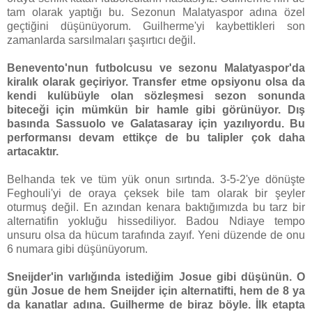
tam olarak yaptığı bu. Sezonun Malatyaspor adına özel
geçtiğini düşünüyorum. Guilherme'yi kaybettikleri son
zamanlarda sarsılmaları şaşırtıcı değil.
Benevento'nun futbolcusu ve sezonu Malatyaspor'da
kiralık olarak geçiriyor. Transfer etme opsiyonu olsa da
kendi kulübüyle olan sözleşmesi sezon sonunda
biteceği için mümkün bir hamle gibi görünüyor. Dış
basında Sassuolo ve Galatasaray için yazılıyordu. Bu
performansı devam ettikçe de bu talipler çok daha
artacaktır.
Belhanda tek ve tüm yük onun sırtında. 3-5-2'ye dönüşte
Feghouli'yi de oraya çeksek bile tam olarak bir şeyler
oturmuş değil. En azından kenara baktığımızda bu tarz bir
alternatifin yokluğu hissediliyor. Badou Ndiaye tempo
unsuru olsa da hücum tarafında zayıf. Yeni düzende de onu
6 numara gibi düşünüyorum.
Sneijder'in varlığında istediğim Josue gibi düşünün. O
gün Josue de hem Sneijder için alternatifti, hem de 8 ya
da kanatlar adına. Guilherme de biraz böyle. İlk etapta