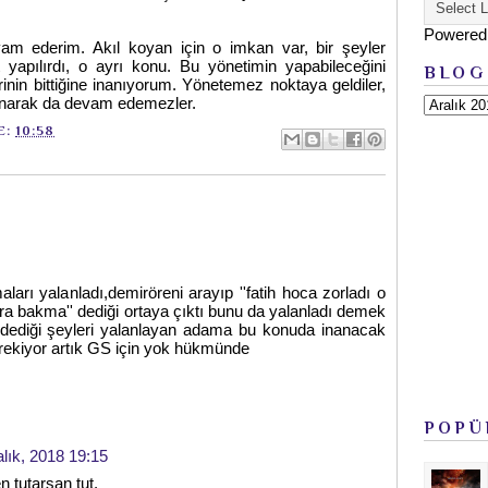
Powered
m ederim. Akıl koyan için o imkan var, bir şeyler
t yapılırdı, o ayrı konu. Bu yönetimin yapabileceğini
BLOG
in bittiğine inanıyorum. Yönetemez noktaya geldiler,
lanarak da devam edemezler.
E:
10:58
aları yalanladı,demiröreni arayıp ''fatih hoca zorladı o
 bakma'' dediği ortaya çıktı bunu da yalanladı demek
 dediği şeyleri yalanlayan adama bu konuda inanacak
gerekiyor artık GS için yok hükmünde
POPÜ
alık, 2018 19:15
n tutarsan tut.