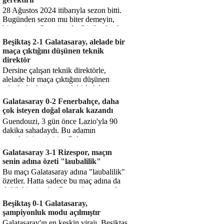
28 Ağustos 2024 itibarıyla sezon bitti.
Bugünden sezon mu biter demeyin,
bitiyor işte. Şampiyonlar Ligi'ne katılım
hakkı senin misyonun ...
Beşiktaş 2-1 Galatasaray, alelade bir
maça çıktığını düşünen teknik
direktör
Dersine çalışan teknik direktörle,
alelade bir maça çıktığını düşünen
teknik direktör arasındaki fark bu
işte. Solskjaer'in çalıştığı de...
Galatasaray 0-2 Fenerbahçe, daha
çok isteyen doğal olarak kazandı
Guendouzi, 3 gün önce Lazio'yla 90
dakika sahadaydı. Bu adamın
transferini yetiştirip, Galatasaray
karşısında 11 oynamasını sağlıyorsun....
Galatasaray 3-1 Rizespor, maçın
senin adına özeti "laubalilik"
Bu maçı Galatasaray adına "laubalilik"
özetler. Hatta sadece bu maç adına da
değil, bir süredir. Geçen 4 maçta sadece
1 gol yedin ...
Beşiktaş 0-1 Galatasaray,
şampiyonluk modu açılmıştır
Galatasaray'ın en keskin virajı. Beşiktaş