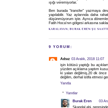
ışığı veremiyorlar.
Ben burada "transfer" yazmaya deva
yapılabilir. Yaz aylarında daha raha
düşünmüyorum işte. Ayrıca dönemlerin
Fatih Hoca'nın gölgesi arkasına sak
KARALAYAN;
BURAK EREN
ŞU SAATT
9 YORUM:
Adsız
03 Aralık, 2018 11:07
işin kötüsü yaptığı bu açıklam
yüzden açıklama yaptım kusura
ki yalan değilmiş,20 dk önce
değilim, derhal istifa etmesi 
Yanıtla
Yanıtlar
Burak Eren
03 Ar
Skandal abi, neresinde