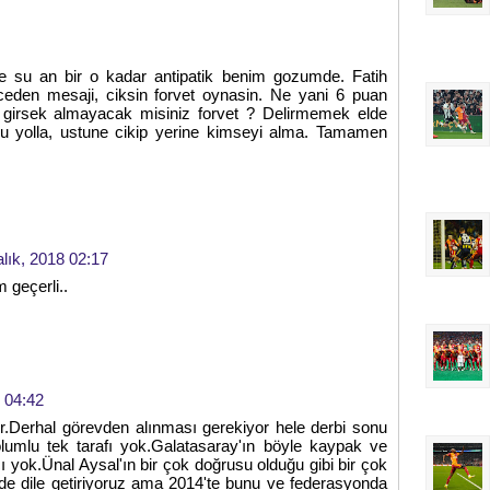
 su an bir o kadar antipatik benim gozumde. Fatih
ceden mesaji, ciksin forvet oynasin. Ne yani 6 puan
e girsek almayacak misiniz forvet ? Delirmemek elde
unu yolla, ustune cikip yerine kimseyi alma. Tamamen
alık, 2018 02:17
 geçerli..
8 04:42
Derhal görevden alınması gerekiyor hele derbi sonu
olumlu tek tarafı yok.Galatasaray'ın böyle kaypak ve
cı yok.Ünal Aysal'ın bir çok doğrusu olduğu gibi bir çok
nde dile getiriyoruz ama 2014'te bunu ve federasyonda