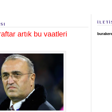
İLETİ
ESI
aftar artık bu vaatleri
buraker