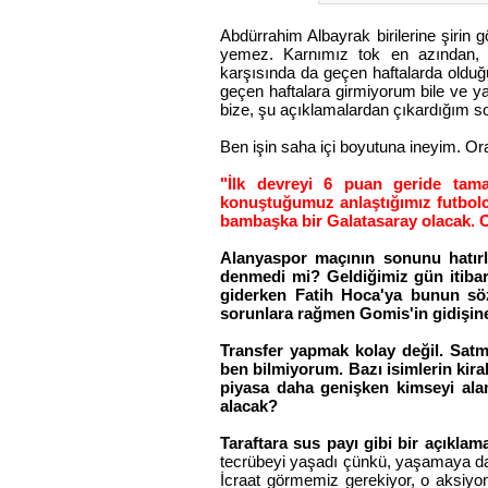
Abdürrahim Albayrak birilerine şirin g
yemez. Karnımız tok en azından,
karşısında da geçen haftalarda olduğ
geçen haftalara girmiyorum bile ve yap
bize, şu açıklamalardan çıkardığım s
Ben işin saha içi boyutuna ineyim. Or
"İlk devreyi 6 puan geride tama
konuştuğumuz anlaştığımız futbolcu
bambaşka bir Galatasaray olacak. O
Alanyaspor maçının sonunu hatırl
denmedi mi? Geldiğimiz gün itibar
giderken Fatih Hoca'ya bunun söz
sorunlara rağmen Gomis'in gidişine
Transfer yapmak kolay değil. Sat
ben bilmiyorum. Bazı isimlerin kira
piyasa daha genişken kimseyi ala
alacak?
Taraftara sus payı gibi bir açıklama
tecrübeyi yaşadı çünkü, yaşamaya d
İcraat görmemiz gerekiyor, o aksiyo