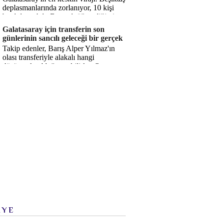
deplasmanlarında zorlanıyor, 10 kişi
bırakılıyorduk. Bu artık öğrendiğimiz
bir gerçek. Sane...
Galatasaray için transferin son
günlerinin sancılı geleceği bir gerçek
Takip edenler, Barış Alper Yılmaz'ın
olası transferiyle alakalı hangi
düşüncede olduğumu bilirler. O
düşüncem değişmiş değil. Hatta son ...
İYE