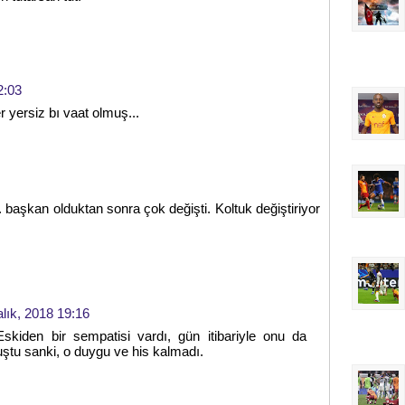
2:03
 yersiz bı vaat olmuş...
 başkan olduktan sonra çok değişti. Koltuk değiştiriyor
alık, 2018 19:16
Eskiden bir sempatisi vardı, gün itibariyle onu da
luştu sanki, o duygu ve his kalmadı.