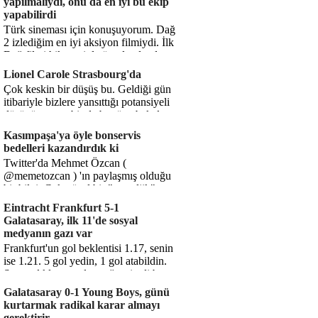
yapılmalıydı, onu da en iyi bu ekip
yapabilirdi
Türk sineması için konuşuyorum. Dağ
2 izlediğim en iyi aksiyon filmiydi. İlk
Dağ filmi hikayesiyle ön plandaydı,
Dağ 2 ise belki o hika...
Lionel Carole Strasbourg'da
Çok keskin bir düşüş bu. Geldiği gün
itibariyle bizlere yansıttığı potansiyeli
düşünüyorum, bir de bugüne bakalım.
1.5 milyon avro...
Kasımpaşa'ya öyle bonservis
bedelleri kazandırdık ki
Twitter'da Mehmet Özcan (
@memetozcan ) 'ın paylaşmış olduğu
bir bilgi. Çok güzel bir "nostaljik" pas
diyelim. Kasımpaşa...
Eintracht Frankfurt 5-1
Galatasaray, ilk 11'de sosyal
medyanın gazı var
Frankfurt'un gol beklentisi 1.17, senin
ise 1.21. 5 gol yedin, 1 gol atabildin.
Şanssızlıkla mı anlatacağız şimdi bu
durumu? Rakibin 5 ş...
Galatasaray 0-1 Young Boys, günü
kurtarmak radikal karar almayı
gerektirir