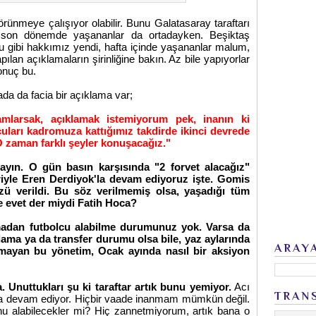
örünmeye çalışıyor olabilir. Bunu Galatasaray taraftarı
 son dönemde yaşananlar da ortadayken. Beşiktaş
u gibi hakkımız yendi, hafta içinde yaşananlar malum,
ılan açıklamaların şirinliğine bakın. Az bile yapıyorlar
onuç bu.
ada da facia bir açıklama var;
mlarsak, açıklamak istemiyorum pek, inanın ki
ları kadromuza kattığımız takdirde ikinci devrede
 zaman farklı şeyler konuşacağız."
ayın. O gün basın karşısında "2 forvet alacağız"
iyle Eren Derdiyok'la devam ediyoruz işte. Gomis
ü verildi. Bu söz verilmemiş olsa, yaşadığı tüm
 evet der miydi Fatih Hoca?
madan futbolcu alabilme durumunuz yok. Varsa da
lama ya da transfer durumu olsa bile, yaz aylarında
ARAY
mayan bu yönetim, Ocak ayında nasıl bir aksiyon
. Unuttukları şu ki taraftar artık bunu yemiyor.
Acı
TRAN
a devam ediyor. Hiçbir vaade inanmam mümkün değil.
nu alabilecekler mi? Hiç zannetmiyorum, artık bana o