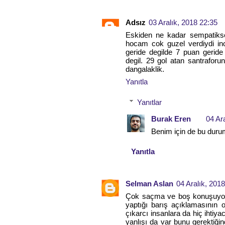
Adsız
03 Aralık, 2018 22:35
Eskiden ne kadar sempatikse
hocam cok guzel verdiydi in
geride degilde 7 puan gerid
degil. 29 gol atan santrafor
dangalaklik.
Yanıtla
Yanıtlar
Burak Eren
04 Ar
Benim için de bu durum
Yanıtla
Selman Aslan
04 Aralık, 201
Çok saçma ve boş konuşuyor.
yaptığı barış açıklamasının 
çıkarcı insanlara da hiç ihtiya
yanlışı da var bunu gerektiği