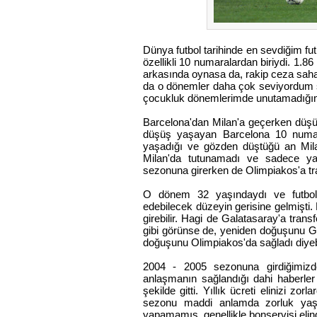
Dünya futbol tarihinde en sevdiğim fu
özellikli 10 numaralardan biriydi. 1.8
arkasında oynasa da, rakip ceza sahas
da o dönemler daha çok seviyordum sa
çocukluk dönemlerimde unutamadığım 
Barcelona'dan Milan'a geçerken düşüş
düşüş yaşayan Barcelona 10 numara
yaşadığı ve gözden düştüğü an Mila
Milan'da tutunamadı ve sadece y
sezonuna girerken de Olimpiakos'a tr
O dönem 32 yaşındaydı ve futbol
edebilecek düzeyin gerisine gelmişti
girebilir. Hagi de Galatasaray'a tra
gibi görünse de, yeniden doğuşunu Ga
doğuşunu Olimpiakos'da sağladı diyebil
2004 - 2005 sezonuna girdiğimizd
anlaşmanın sağlandığı dahi haberler 
şekilde gitti. Yıllık ücreti elinizi z
sezonu maddi anlamda zorluk yaşa
yapamamış, genellikle bonservisi elin