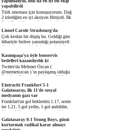
yapılmalıydı, onu da en iyi bu ekip
yapabilirdi
Türk sineması için konuşuyorum. Dağ
2 izlediğim en iyi aksiyon filmiydi. İlk
Dağ filmi hikayesiyle ön plandaydı,
Dağ 2 ise belki o hika...
Lionel Carole Strasbourg'da
Çok keskin bir düşüş bu. Geldiği gün
itibariyle bizlere yansıttığı potansiyeli
düşünüyorum, bir de bugüne bakalım.
1.5 milyon avro...
Kasımpaşa'ya öyle bonservis
bedelleri kazandırdık ki
Twitter'da Mehmet Özcan (
@memetozcan ) 'ın paylaşmış olduğu
bir bilgi. Çok güzel bir "nostaljik" pas
diyelim. Kasımpaşa...
Eintracht Frankfurt 5-1
Galatasaray, ilk 11'de sosyal
medyanın gazı var
Frankfurt'un gol beklentisi 1.17, senin
ise 1.21. 5 gol yedin, 1 gol atabildin.
Şanssızlıkla mı anlatacağız şimdi bu
durumu? Rakibin 5 ş...
Galatasaray 0-1 Young Boys, günü
kurtarmak radikal karar almayı
gerektirir