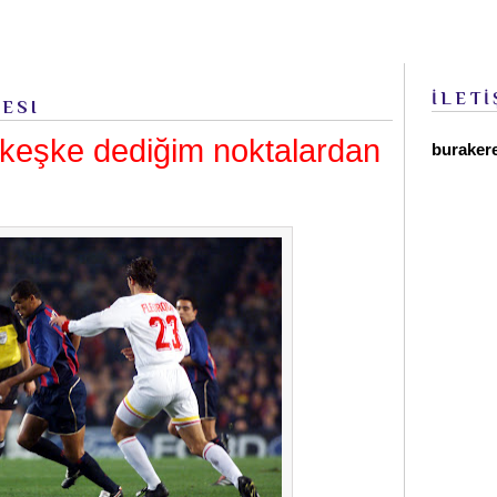
İLETİ
ESI
 keşke dediğim noktalardan
buraker