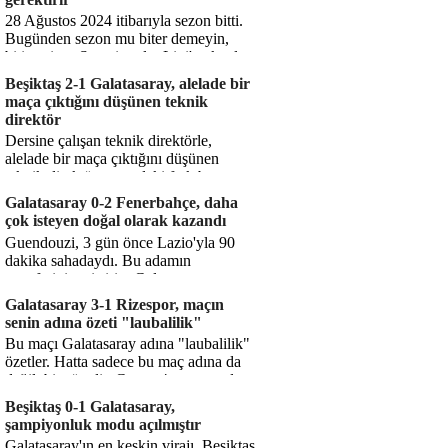
28 Ağustos 2024 itibarıyla sezon bitti.
Bugünden sezon mu biter demeyin,
bitiyor işte. Şampiyonlar Ligi'ne katılım
hakkı senin misyonun ...
Beşiktaş 2-1 Galatasaray, alelade bir
maça çıktığını düşünen teknik
direktör
Dersine çalışan teknik direktörle,
alelade bir maça çıktığını düşünen
teknik direktör arasındaki fark bu
işte. Solskjaer'in çalıştığı de...
Galatasaray 0-2 Fenerbahçe, daha
çok isteyen doğal olarak kazandı
Guendouzi, 3 gün önce Lazio'yla 90
dakika sahadaydı. Bu adamın
transferini yetiştirip, Galatasaray
karşısında 11 oynamasını sağlıyorsun....
Galatasaray 3-1 Rizespor, maçın
senin adına özeti "laubalilik"
Bu maçı Galatasaray adına "laubalilik"
özetler. Hatta sadece bu maç adına da
değil, bir süredir. Geçen 4 maçta sadece
1 gol yedin ...
Beşiktaş 0-1 Galatasaray,
şampiyonluk modu açılmıştır
Galatasaray'ın en keskin virajı. Beşiktaş