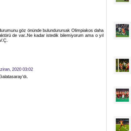
 durumunu göz önünde bulundurursak Olimpiakos daha
 faktörü de var..Ne kadar istedik bilemiyorum ama o yıl
.V.Ç.
ziran, 2020 03:02
Galatasaray'dı.