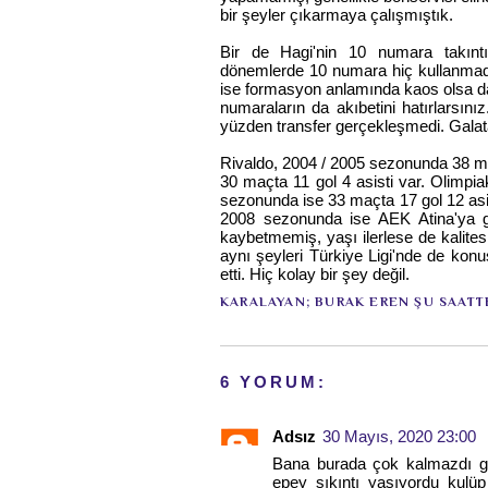
bir şeyler çıkarmaya çalışmıştık.
Bir de Hagi'nin 10 numara takıntıs
dönemlerde 10 numara hiç kullanmadı
ise formasyon anlamında kaos olsa da
numaraların da akıbetini hatırlarsın
yüzden transfer gerçekleşmedi. Galat
Rivaldo, 2004 / 2005 sezonunda 38 ma
30 maçta 11 gol 4 asisti var. Olimpi
sezonunda ise 33 maçta 17 gol 12 asis
2008 sezonunda ise AEK Atina'ya gi
kaybetmemiş, yaşı ilerlese de kalitesi
aynı şeyleri Türkiye Ligi'nde de kon
etti. Hiç kolay bir şey değil.
KARALAYAN;
BURAK EREN
ŞU SAATT
6 YORUM:
Adsız
30 Mayıs, 2020 23:00
Bana burada çok kalmazdı g
epey sıkıntı yaşıyordu kulü