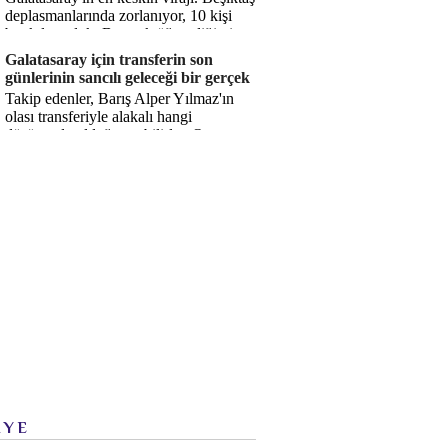
deplasmanlarında zorlanıyor, 10 kişi
bırakılıyorduk. Bu artık öğrendiğimiz
bir gerçek. Sane...
Galatasaray için transferin son
günlerinin sancılı geleceği bir gerçek
Takip edenler, Barış Alper Yılmaz'ın
olası transferiyle alakalı hangi
düşüncede olduğumu bilirler. O
düşüncem değişmiş değil. Hatta son ...
İYE