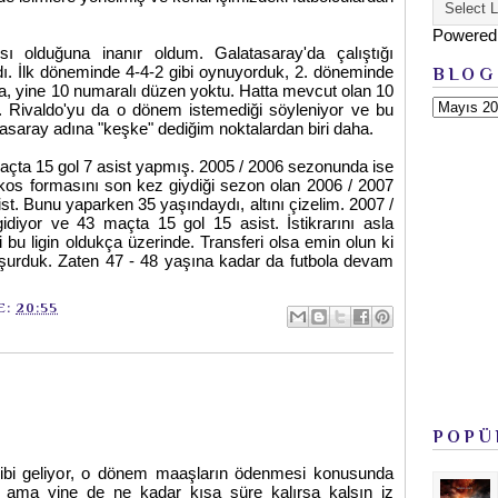
Powered
ı olduğuna inanır oldum. Galatasaray'da çalıştığı
. İlk döneminde 4-4-2 gibi oynuyorduk, 2. döneminde
BLOG
, yine 10 numaralı düzen yoktu. Hatta mevcut olan 10
ız. Rivaldo'yu da o dönem istemediği söyleniyor ve bu
asaray adına "keşke" dediğim noktalardan biri daha.
çta 15 gol 7 asist yapmış. 2005 / 2006 sezonunda ise
akos formasını son kez giydiği sezon olan 2006 / 2007
t. Bunu yaparken 35 yaşındaydı, altını çizelim. 2007 /
diyor ve 43 maçta 15 gol 15 asist. İstikrarını asla
 bu ligin oldukça üzerinde. Transferi olsa emin olun ki
uşurduk. Zaten 47 - 48 yaşına kadar da futbola devam
E:
20:55
POPÜ
ibi geliyor, o dönem maaşların ödenmesi konusunda
p ama yine de ne kadar kısa süre kalırsa kalsın iz