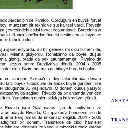
tbolculardan biri de Rivaldo. Gördüğüm en büyük forvet
6 boy, muazzam bir teknik ve şut kalitesi vardı. Forvetin
ı çevresindeki etkisi forvet edasındaydı. Barcelona'yı
nki. Ronaldinho'lardan önceki neslin temsilcisiydi ve
bir futbolcu oldu.
ü işaret ediyordu. Bu bir gelenek mi oldu bilmem de,
sı Milan'a gidiyordu. Ronaldinho da böyle, düşüş
n'a gitmiş, orada da pek tutunamamıştı. Rivaldo da
arım sezon sonra Brezilya'ya döndü. 2004 / 2005
ansfer oldu. Bizim adımıza da hikaye burada başlar.
u en azından Avrupa'nın dev takımlarında devam
. Bu tarz büyük futbolcular da ancak böyle gündeminize
nsfer olduğunda 31 yaşındaydı. O dönem düşüş yaşıyor
latasaray'da sağladı. Rivaldo da bir anlamda yeniden
irim. Yunanistan günleri oldukça istikrarlıydı çünkü.
ARAY
e Rivaldo ismi Galatasaray için de anılıyordu ve
arasındaydı. Rivaldo, Olimpiakos'a bonservisi elinde
orlardı ama karşılamak da imkansız değildi. 2004 - 2005
TRAN
dığımız bir dönem. Transferde de ciddi hamleler
de isimlere yönelmiş ve kendi içimizdeki futbolculardan