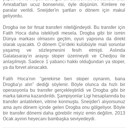
Amrabat'tan ucuz bonservisi, öyle düşünün. Kimlere ne
paralar verildi. Sneijder'in şartları o dönem için makul
geliyordu.
Drogba ise bir fırsat transferi niteliğindeydi. Bu transfer için
Fatih Hoca daha istekliydi mesela. Drogba gibi bir ismin
Dünya markası olmasını geçtim, oyun yapısına da direkt
olarak uyacaktı. O dönem Çin'deki kulübüyle mali sorunlar
yaşamış ve sözleşmesini fesih etmişti. Aslında
Galatasaray'ın arayışı stoper üzerineydi ve Chedjou ile
anlaşılmıştı. Sadece 1 yabancı hakkı olduğundan ya stoper,
ya da forvet alınacaktı.
Fatih Hoca'nın "gerekirse ben stoper oynarım, bana
Drogba'yı alın" dediği söylenir. Böyle olunca da hızlı bir
operasyonla bu transfer gerçekleştirildi ve Drogba gibi bir
marka takıma kazandırıldı. Şampiyonlar Ligi hesaplarında bu
transfer anlatılırken, vitrine konmuştu. Sneijder'i alıyorsunuz
ama aynı dönem içinde gelen Drogba onu gölgeliyor. Böyle
bir transfer dönemi daha görebilir miyiz emin değilim. 2013
Ocak ayının heyecanı bambaşka seviyedeydi.