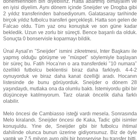
dönemlerinden biri diyebiliriz. Hatta abartmış olmayalım ve
en iyisi diyelim. Aynı dönem içinde Sneijder ve Drogba gibi
2 yıldız transferinden bahsediyorum. Galatasaray tarihinde
birçok yıldız futbolcu transferi gerçekleşti. Hatta son gelen de
Falcao oldu. Tüm yaz onu konuştuk ve son güne kadar
bekledik. Uzun ve zorlu bir süreçti. Bence başarılı da olduk.
Sonuçta 0 bonservisle koparmayı bildik.
Ünal Aysal'ın "Sneijder" ismini zikretmesi, Inter Başkanı ile
yapmış olduğu görüşme ve "müspet" söylemiyle başlayan
bir süreç bu. Fatih Hoca'nın o ara transferdeki "10 numara"
özellikli futbolcu beklentisi biraz daha farklıydı. 4-4-2
oynuyorduk ve biraz daha kanat özelliği aradı. Hocanın
listesinde de bunu görüyorduk. Sneijder o dönem 28
yaşındaydı, mutlaka ona da olumlu baktı. İstemiyordu gibi bir
düşünceye katılmıyorum. Tarz olarak öncelik daha farklı
olabilir.
Melo öncesi de Cambiasso isteği vardı mesela. Sonrasında
Melo kiralandı. Sneijder öncesi de Kaka, Tadic gibi isimler
konuşuldu. Yine de, Sneijder gibi bir futbolcu ihtimal
dahilinde olunca bunun üzerine gidiyorsunuz. Biz de öyle
yaptık ve 7.5 milyon avro gibi bir bonservise bu transfer bitti.