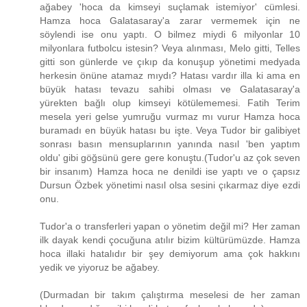
ağabey 'hoca da kimseyi suçlamak istemiyor' cümlesi.
Hamza hoca Galatasaray'a zarar vermemek için ne
söylendi ise onu yaptı. O bilmez miydi 6 milyonlar 10
milyonlara futbolcu istesin? Veya alınması, Melo gitti, Telles
gitti son günlerde ve çıkıp da konuşup yönetimi medyada
herkesin önüne atamaz mıydı? Hatası vardır illa ki ama en
büyük hatası tevazu sahibi olması ve Galatasaray'a
yürekten bağlı olup kimseyi kötülememesi. Fatih Terim
mesela yeri gelse yumruğu vurmaz mı vurur Hamza hoca
buramadı en büyük hatası bu işte. Veya Tudor bir galibiyet
sonrası basın mensuplarının yanında nasıl 'ben yaptım
oldu' gibi göğsünü gere gere konuştu.(Tudor'u az çok seven
bir insanım) Hamza hoca ne denildi ise yaptı ve o çapsız
Dursun Özbek yönetimi nasıl olsa sesini çıkarmaz diye ezdi
onu.
Tudor'a o transferleri yapan o yönetim değil mi? Her zaman
ilk dayak kendi çocuğuna atılır bizim kültürümüzde. Hamza
hoca illaki hatalıdır bir şey demiyorum ama çok hakkını
yedik ve yiyoruz be ağabey.
(Durmadan bir takım çalıştırma meselesi de her zaman