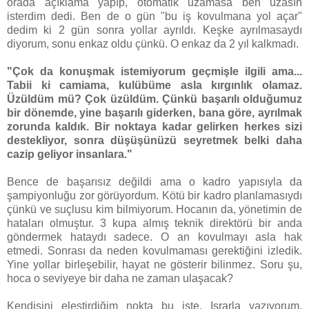
orada açıklama yapıp, otomatik uzamasa ben uzasın
isterdim dedi. Ben de o gün "bu iş kovulmana yol açar"
dedim ki 2 gün sonra yollar ayrıldı. Keşke ayrılmasaydı
diyorum, sonu enkaz oldu çünkü. O enkaz da 2 yıl kalkmadı.
"Çok da konuşmak istemiyorum geçmişle ilgili ama...
Tabii ki camiama, kulübüme asla kırgınlık olamaz.
Üzüldüm mü? Çok üzüldüm. Çünkü başarılı olduğumuz
bir dönemde, yine başarılı giderken, bana göre, ayrılmak
zorunda kaldık. Bir noktaya kadar gelirken herkes sizi
destekliyor, sonra düşüşünüzü seyretmek belki daha
cazip geliyor insanlara."
Bence de başarısız değildi ama o kadro yapısıyla da
şampiyonluğu zor görüyordum. Kötü bir kadro planlamasıydı
çünkü ve suçlusu kim bilmiyorum. Hocanın da, yönetimin de
hataları olmuştur. 3 kupa almış teknik direktörü bir anda
göndermek hataydı sadece. O an kovulmayı asla hak
etmedi. Sonrası da neden kovulmaması gerektiğini izledik.
Yine yollar birleşebilir, hayat ne gösterir bilinmez. Soru şu,
hoca o seviyeye bir daha ne zaman ulaşacak?
Kendisini eleştirdiğim nokta bu işte. Israrla yazıyorum,