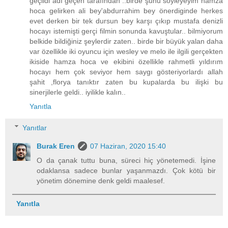
geçildi adı geçen tarafından ..birde şunu söyleyeyim hamza
hoca gelirken ali bey'abdurrahim bey önerdiginde herkes
evet derken bir tek dursun bey karşı çıkıp mustafa denizli
hocayı istemişti gerçi filmin sonunda kavuştular.. bilmiyorum
belkide bildiğiniz şeylerdir zaten.. birde bir büyük yalan daha
var özellikle iki oyuncu için wesley ve melo ile ilgili gerçekten
ikiside hamza hoca ve ekibini özellikle rahmetli yıldırım
hocayı hem çok seviyor hem saygı gösteriyorlardı allah
şahit ,florya tanıktır zaten bu kupalarda bu ilişki bu
sinerjilerle geldi.. iyilikle kalın..
Yanıtla
Yanıtlar
Burak Eren
07 Haziran, 2020 15:40
O da çanak tuttu buna, süreci hiç yönetemedi. İşine
odaklansa sadece bunlar yaşanmazdı. Çok kötü bir
yönetim dönemine denk geldi maalesef.
Yanıtla