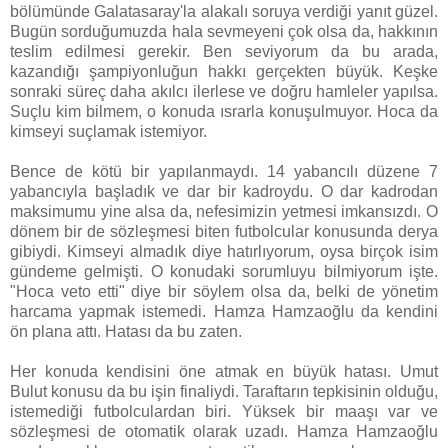
bölümünde Galatasaray'la alakalı soruya verdiği yanıt güzel.
Bugün sorduğumuzda hala sevmeyeni çok olsa da, hakkının
teslim edilmesi gerekir. Ben seviyorum da bu arada,
kazandığı şampiyonluğun hakkı gerçekten büyük. Keşke
sonraki süreç daha akılcı ilerlese ve doğru hamleler yapılsa.
Suçlu kim bilmem, o konuda ısrarla konuşulmuyor. Hoca da
kimseyi suçlamak istemiyor.
Bence de kötü bir yapılanmaydı. 14 yabancılı düzene 7
yabancıyla başladık ve dar bir kadroydu. O dar kadrodan
maksimumu yine alsa da, nefesimizin yetmesi imkansızdı. O
dönem bir de sözleşmesi biten futbolcular konusunda derya
gibiydi. Kimseyi almadık diye hatırlıyorum, oysa birçok isim
gündeme gelmişti. O konudaki sorumluyu bilmiyorum işte.
"Hoca veto etti" diye bir söylem olsa da, belki de yönetim
harcama yapmak istemedi. Hamza Hamzaoğlu da kendini
ön plana attı. Hatası da bu zaten.
Her konuda kendisini öne atmak en büyük hatası. Umut
Bulut konusu da bu işin finaliydi. Taraftarın tepkisinin olduğu,
istemediği futbolculardan biri. Yüksek bir maaşı var ve
sözleşmesi de otomatik olarak uzadı. Hamza Hamzaoğlu