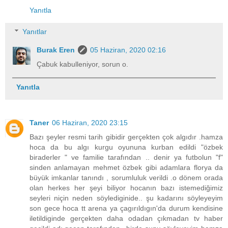
Yanıtla
Yanıtlar
Burak Eren
05 Haziran, 2020 02:16
Çabuk kabulleniyor, sorun o.
Yanıtla
Taner
06 Haziran, 2020 23:15
Bazı şeyler resmi tarih gibidir gerçekten çok algıdır .hamza
hoca da bu algı kurgu oyununa kurban edildi "özbek
biraderler " ve familie tarafından .. denir ya futbolun "f"
sinden anlamayan mehmet özbek gibi adamlara florya da
büyük imkanlar tanındı , sorumluluk verildi .o dönem orada
olan herkes her şeyi biliyor hocanın bazı istemediğimiz
seyleri niçin neden söylediginide.. şu kadarını söyleyeyim
son gece hoca tt arena ya çagırıldıgın'da durum kendisine
iletildiginde gerçekten daha odadan çıkmadan tv haber