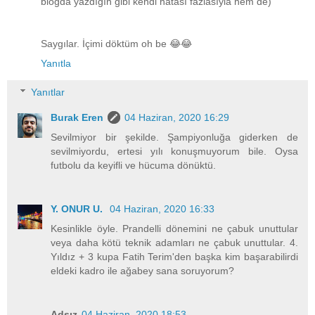
blogda yazdığın gibi kendi hatası fazlasıyla hem de)
Saygılar. İçimi döktüm oh be 😂😂
Yanıtla
Yanıtlar
Burak Eren
04 Haziran, 2020 16:29
Sevilmiyor bir şekilde. Şampiyonluğa giderken de
sevilmiyordu, ertesi yılı konuşmuyorum bile. Oysa
futbolu da keyifli ve hücuma dönüktü.
Y. ONUR U.
04 Haziran, 2020 16:33
Kesinlikle öyle. Prandelli dönemini ne çabuk unuttular
veya daha kötü teknik adamları ne çabuk unuttular. 4.
Yıldız + 3 kupa Fatih Terim'den başka kim başarabilirdi
eldeki kadro ile ağabey sana soruyorum?
Adsız
04 Haziran, 2020 18:53