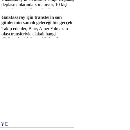
deplasmanlarında zorlanıyor, 10 kişi
bırakılıyorduk. Bu artık öğrendiğimiz
bir gerçek. Sane...
Galatasaray için transferin son
günlerinin sancılı geleceği bir gerçek
Takip edenler, Barış Alper Yılmaz'ın
olası transferiyle alakalı hangi
düşüncede olduğumu bilirler. O
düşüncem değişmiş değil. Hatta son ...
İYE