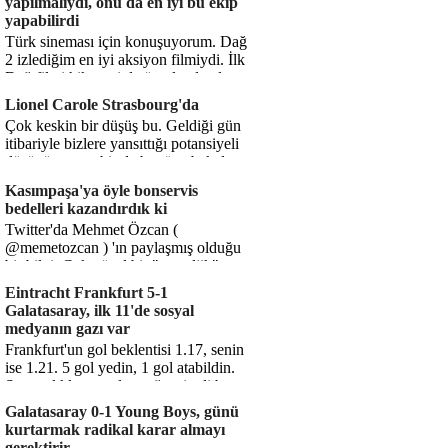
yapılmalıydı, onu da en iyi bu ekip
yapabilirdi
Türk sineması için konuşuyorum. Dağ
2 izlediğim en iyi aksiyon filmiydi. İlk
Dağ filmi hikayesiyle ön plandaydı,
Dağ 2 ise belki o hika...
Lionel Carole Strasbourg'da
Çok keskin bir düşüş bu. Geldiği gün
itibariyle bizlere yansıttığı potansiyeli
düşünüyorum, bir de bugüne bakalım.
1.5 milyon avro...
Kasımpaşa'ya öyle bonservis
bedelleri kazandırdık ki
Twitter'da Mehmet Özcan (
@memetozcan ) 'ın paylaşmış olduğu
bir bilgi. Çok güzel bir "nostaljik" pas
diyelim. Kasımpaşa...
Eintracht Frankfurt 5-1
Galatasaray, ilk 11'de sosyal
medyanın gazı var
Frankfurt'un gol beklentisi 1.17, senin
ise 1.21. 5 gol yedin, 1 gol atabildin.
Şanssızlıkla mı anlatacağız şimdi bu
durumu? Rakibin 5 ş...
Galatasaray 0-1 Young Boys, günü
kurtarmak radikal karar almayı
gerektirir