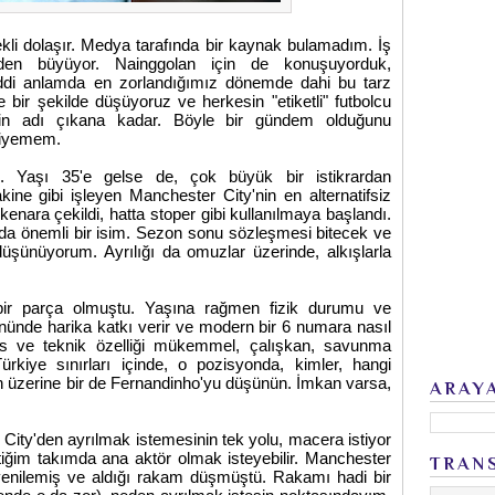
kli dolaşır. Medya tarafında bir kaynak bulamadım. İş
en büyüyor. Nainggolan için de konuşuyorduk,
ddi anlamda en zorlandığımız dönemde dahi bu tarz
ine bir şekilde düşüyoruz ve herkesin "etiketli" futbolcu
n adı çıkana kadar. Böyle bir gündem olduğunu
diyemem.
o. Yaşı 35'e gelse de, çok büyük bir istikrardan
ne gibi işleyen Manchester City'nin en alternatifsiz
kenara çekildi, hatta stoper gibi kullanılmaya başlandı.
da önemli bir isim. Sezon sonu sözleşmesi bitecek ve
düşünüyorum. Ayrılığı da omuzlar üzerinde, alkışlarla
bir parça olmuştu. Yaşına rağmen fizik durumu ve
nde harika katkı verir ve modern bir 6 numara nasıl
as ve teknik özelliği mükemmel, çalışkan, savunma
rkiye sınırları içinde, o pozisyonda, kimler, hangi
un üzerine bir de Fernandinho'yu düşünün. İmkan varsa,
ARAY
ity'den ayrılmak istemesinin tek yolu, macera istiyor
ttiğim takımda ana aktör olmak isteyebilir. Manchester
TRAN
enilemiş ve aldığı rakam düşmüştü. Rakamı hadi bir