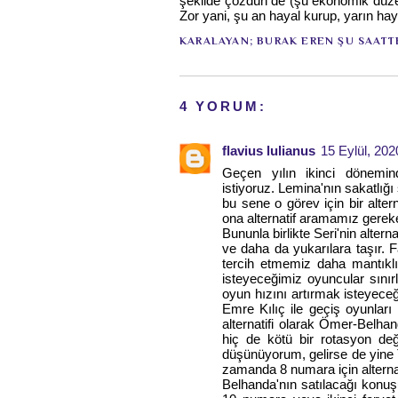
şekilde çözdün de (şu ekonomik düze
Zor yani, şu an hayal kurup, yarın hay
KARALAYAN;
BURAK EREN
ŞU SAATT
4 YORUM:
flavius lulianus
15 Eylül, 202
Geçen yılın ikinci dönemi
istiyoruz. Lemina'nın sakatlığı
bu sene o görev için bir alter
ona alternatif aramamız gerek
Bununla birlikte Seri'nin altern
ve daha da yukarılara taşır. 
tercih etmemiz daha mantıklı 
isteyeceğimiz oyuncular sınırl
oyun hızını artırmak isteyeceğ
Emre Kılıç ile geçiş oyunları 
alternatifi olarak Ömer-Belhan
hiç de kötü bir rotasyon de
düşünüyorum, gelirse de yin
zamanda 8 numara için alternat
Belhanda'nın satılacağı konuş