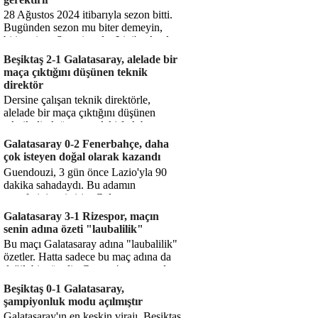
28 Ağustos 2024 itibarıyla sezon bitti.
Bugünden sezon mu biter demeyin,
bitiyor işte. Şampiyonlar Ligi'ne katılım
hakkı senin misyonun ...
Beşiktaş 2-1 Galatasaray, alelade bir
maça çıktığını düşünen teknik
direktör
Dersine çalışan teknik direktörle,
alelade bir maça çıktığını düşünen
teknik direktör arasındaki fark bu
işte. Solskjaer'in çalıştığı de...
Galatasaray 0-2 Fenerbahçe, daha
çok isteyen doğal olarak kazandı
Guendouzi, 3 gün önce Lazio'yla 90
dakika sahadaydı. Bu adamın
transferini yetiştirip, Galatasaray
karşısında 11 oynamasını sağlıyorsun....
Galatasaray 3-1 Rizespor, maçın
senin adına özeti "laubalilik"
Bu maçı Galatasaray adına "laubalilik"
özetler. Hatta sadece bu maç adına da
değil, bir süredir. Geçen 4 maçta sadece
1 gol yedin ...
Beşiktaş 0-1 Galatasaray,
şampiyonluk modu açılmıştır
Galatasaray'ın en keskin virajı. Beşiktaş