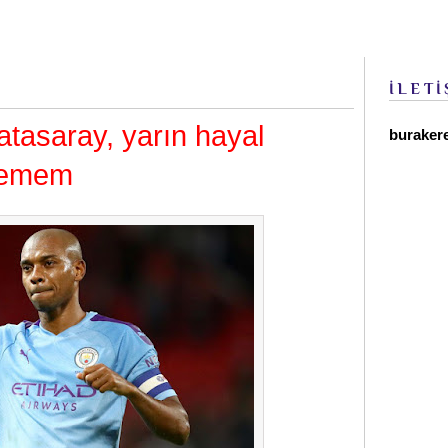
İLETİ
tasaray, yarın hayal
buraker
stemem