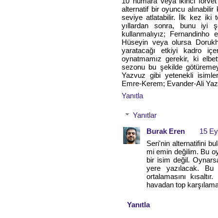
10 numara veya ikinci forvet 
alternatif bir oyuncu alınabil
seviye atlatabilir. İlk kez 
yıllardan sonra, bunu iyi ş
kullanmalıyız; Fernandinho 
Hüseyin veya olursa Dorukhan
yaratacağı etkiyi kadro iç
oynatmamız gerekir, ki elbe
sezonu bu şekilde götüremey
Yazvuz gibi yetenekli isimle
Emre-Kerem; Evander-Ali Yazu
Yanıtla
Yanıtlar
Burak Eren
15 Ey
Seri'nin alternatifini
mi emin değilim. Bu oyu
bir isim değil. Oynar
yere yazılacak. Bu 
ortalamasını kısaltı
havadan top karşılama
Yanıtla