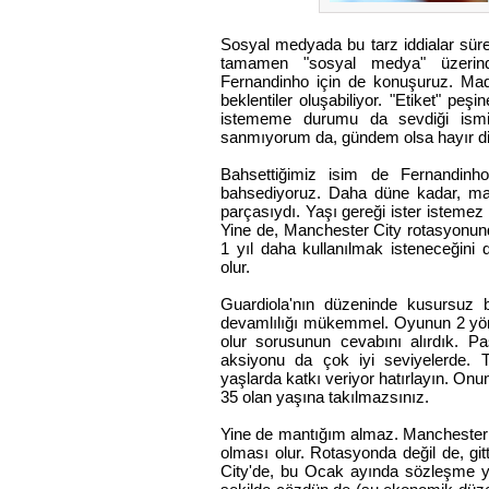
Sosyal medyada bu tarz iddialar süre
tamamen "sosyal medya" üzerind
Fernandinho için de konuşuruz. Ma
beklentiler oluşabiliyor. "Etiket" peş
istememe durumu da sevdiği ismi
sanmıyorum da, gündem olsa hayır 
Bahsettiğimiz isim de Fernandinh
bahsediyoruz. Daha düne kadar, maki
parçasıydı. Yaşı gereği ister istemez 
Yine de, Manchester City rotasyonun
1 yıl daha kullanılmak isteneceğini 
olur.
Guardiola'nın düzeninde kusursuz 
devamlılığı mükemmel. Oyunun 2 yönü
olur sorusunun cevabını alırdık. P
aksiyonu da çok iyi seviyelerde. Tü
yaşlarda katkı veriyor hatırlayın. On
35 olan yaşına takılmazsınız.
Yine de mantığım almaz. Manchester C
olması olur. Rotasyonda değil de, gi
City'de, bu Ocak ayında sözleşme y