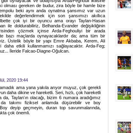
gibi oynayacak ve dolayısıyla Arda/Feghouli ikilisine
ir ki olması gereken de budur, zira böyle bir hamle bize
iki tempolu beki aynı anda oynatma şansımız var uzun
ekilde değerlendirmek için son şansımızı akıllıca
elbette çok iyi bir oyuncu ama orayı Taylan-Hasan
 ile doldurabiliriz, Belhanda-Evander değişikliğinin
erisinden çözmek içinse Arda-Feghouliyi bir arada
tte bazı maçlarda oynayacaklardır da; ama tüm bir
iz. Üstelik böyle bir yapı Emre Akbaba, Kerem, Ali
ri daha etkili kullanmamızı sağlayacaktır. Arda-Feg;
z... İleride Falcao-Diagne-Oğulcan.
lül, 2020 19:44
 bulamadık ama yana yakıla arıyor muyuz, çok gerekli
n daha dikine ve hareketli. Seri, hızlı, çok hareketli
sa da, Taylan'ın olacağı, bizim 6 numara aradığımız
da takımı fiziksel anlamda düşürebilir ve boy
r. Boy deyip geçmeyin, duran top savunmalarında,
kta çok önemli.