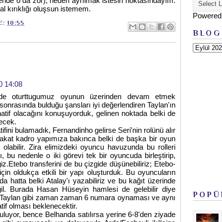
nde o da zor), neden ayrılmak istesin noktasındayım.
al kırıklığı oluşsun istemem.
Powered
E:
10:55
BLOG
0 14:08
nde oturttugumuz oyunun üzerinden devam etmek
 sonrasında bulduğu şansları iyi değerlendiren Taylan'ın
natif olacağını konuşuyorduk, gelinen noktada belki de
ecek.
atifini bulamadık, Fernandinho gelirse Seri'nin rolünü alır
Fakat kadro yapımıza bakınca belki de başka bir oyun
olabilir. Zira elimizdeki oyuncu havuzunda bu rolleri
ı, bu nedenle o iki görevi tek bir oyuncuda birleştirip,
iz.Etebo transferini de bu çizgide düşünebiliriz; Etebo-
için oldukça etkili bir yapı oluşturduk. Bu oyuncuların
da hatta belki Atalay'ı yazabiliriz ve bu kağıt üzerinde
ğil. Burada Hasan Hüseyin hamlesi de gelebilir diye
POPÜ
e Taylan gibi zaman zaman 6 numara oynaması ve aynı
if olması beklenecektir.
uluyor, bence Belhanda satılırsa yerine 6-8'den ziyade