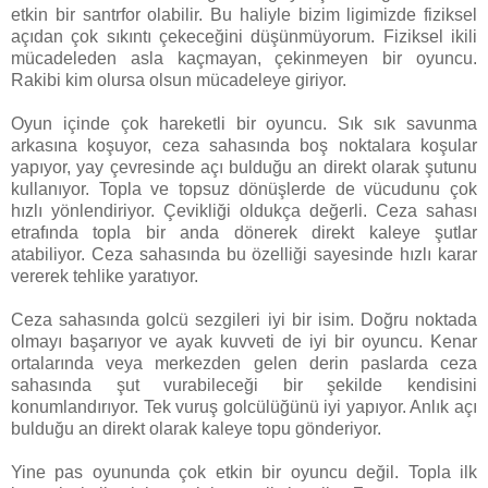
etkin bir santrfor olabilir. Bu haliyle bizim ligimizde fiziksel
açıdan çok sıkıntı çekeceğini düşünmüyorum. Fiziksel ikili
mücadeleden asla kaçmayan, çekinmeyen bir oyuncu.
Rakibi kim olursa olsun mücadeleye giriyor.
Oyun içinde çok hareketli bir oyuncu. Sık sık savunma
arkasına koşuyor, ceza sahasında boş noktalara koşular
yapıyor, yay çevresinde açı bulduğu an direkt olarak şutunu
kullanıyor. Topla ve topsuz dönüşlerde de vücudunu çok
hızlı yönlendiriyor. Çevikliği oldukça değerli. Ceza sahası
etrafında topla bir anda dönerek direkt kaleye şutlar
atabiliyor. Ceza sahasında bu özelliği sayesinde hızlı karar
vererek tehlike yaratıyor.
Ceza sahasında golcü sezgileri iyi bir isim. Doğru noktada
olmayı başarıyor ve ayak kuvveti de iyi bir oyuncu. Kenar
ortalarında veya merkezden gelen derin paslarda ceza
sahasında şut vurabileceği bir şekilde kendisini
konumlandırıyor. Tek vuruş golcülüğünü iyi yapıyor. Anlık açı
bulduğu an direkt olarak kaleye topu gönderiyor.
Yine pas oyununda çok etkin bir oyuncu değil. Topla ilk