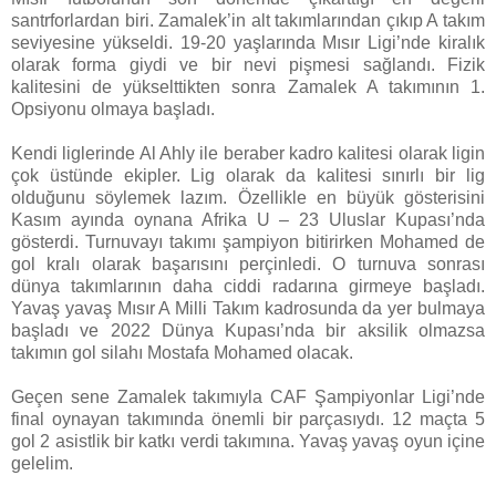
santrforlardan biri. Zamalek’in alt takımlarından çıkıp A takım
seviyesine yükseldi. 19-20 yaşlarında Mısır Ligi’nde kiralık
olarak forma giydi ve bir nevi pişmesi sağlandı. Fizik
kalitesini de yükselttikten sonra Zamalek A takımının 1.
Opsiyonu olmaya başladı.
Kendi liglerinde Al Ahly ile beraber kadro kalitesi olarak ligin
çok üstünde ekipler. Lig olarak da kalitesi sınırlı bir lig
olduğunu söylemek lazım. Özellikle en büyük gösterisini
Kasım ayında oynana Afrika U – 23 Uluslar Kupası’nda
gösterdi. Turnuvayı takımı şampiyon bitirirken Mohamed de
gol kralı olarak başarısını perçinledi. O turnuva sonrası
dünya takımlarının daha ciddi radarına girmeye başladı.
Yavaş yavaş Mısır A Milli Takım kadrosunda da yer bulmaya
başladı ve 2022 Dünya Kupası’nda bir aksilik olmazsa
takımın gol silahı Mostafa Mohamed olacak.
Geçen sene Zamalek takımıyla CAF Şampiyonlar Ligi’nde
final oynayan takımında önemli bir parçasıydı. 12 maçta 5
gol 2 asistlik bir katkı verdi takımına. Yavaş yavaş oyun içine
gelelim.