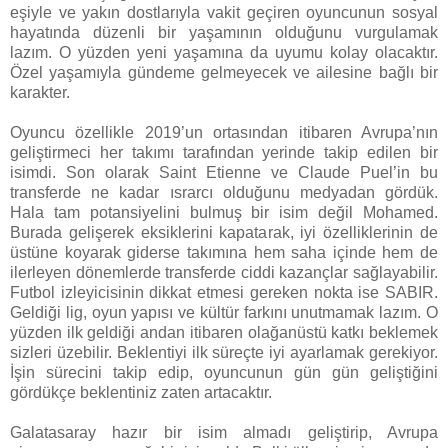
eşiyle ve yakın dostlarıyla vakit geçiren oyuncunun sosyal
hayatında düzenli bir yaşamının olduğunu vurgulamak
lazım. O yüzden yeni yaşamına da uyumu kolay olacaktır.
Özel yaşamıyla gündeme gelmeyecek ve ailesine bağlı bir
karakter.
Oyuncu özellikle 2019’un ortasından itibaren Avrupa’nın
geliştirmeci her takımı tarafından yerinde takip edilen bir
isimdi. Son olarak Saint Etienne ve Claude Puel’in bu
transferde ne kadar ısrarcı olduğunu medyadan gördük.
Hala tam potansiyelini bulmuş bir isim değil Mohamed.
Burada gelişerek eksiklerini kapatarak, iyi özelliklerinin de
üstüne koyarak giderse takımına hem saha içinde hem de
ilerleyen dönemlerde transferde ciddi kazançlar sağlayabilir.
Futbol izleyicisinin dikkat etmesi gereken nokta ise SABIR.
Geldiği lig, oyun yapısı ve kültür farkını unutmamak lazım. O
yüzden ilk geldiği andan itibaren olağanüstü katkı beklemek
sizleri üzebilir. Beklentiyi ilk süreçte iyi ayarlamak gerekiyor.
İşin sürecini takip edip, oyuncunun gün gün geliştiğini
gördükçe beklentiniz zaten artacaktır.
Galatasaray hazır bir isim almadı geliştirip, Avrupa