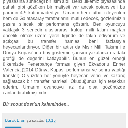
piyasasına sunacağı bir isim aldı. Belki ülkemiz piyasasında
pahalı gibi gözüken bir maliyeti var ancak potansiyeli bu
paranın 4-5 katını vadediyor. Umarım hem futbol izleyenleri
hem de Galatasaray taraftarlarını mutlu edecek, gözlerimizin
pasını silecek bir performans gösterir. Ben oyuncuyu
yaklaşık 3 senedir uluslararası kulüp, milli takım maçları
öncelik olmak üzere yerel liginde de takip ediyorum ve
açıkçası bu transfer hamlesi beni fazlasıyla
heyecanlandırıyor. Diğer bir artısı da Mısır Milli Takımı ile
Dünya Kupası’nda boy gösterme şansını yakalarsa oradaki
grafiği de değerini katlayabilir. Bunun en güzel örneği
ülkemizde Fenerbahçe forması giyen Ekvadorlu Enner
Valencia.(2014 Dünya Kupası performansı ve sonra yaptığı
transfer) O yüzden her yönüyle heyecan verici ve kazanç
sağlatacak bir transfer hamlesi. Okuduğunuz için teşekkür
ederim. Umarım oyuncuyu az da olsa gözünüzde
canlandırabilmişimdir.
Bir scout dost'un kaleminden..
Burak Eren
şu saatte:
10:15