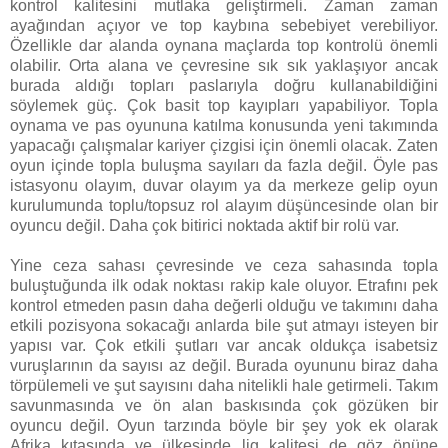
kontrol kalitesini mutlaka geliştirmeli. Zaman zaman
ayağından açıyor ve top kaybına sebebiyet verebiliyor.
Özellikle dar alanda oynana maçlarda top kontrolü önemli
olabilir. Orta alana ve çevresine sık sık yaklaşıyor ancak
burada aldığı topları paslarıyla doğru kullanabildiğini
söylemek güç. Çok basit top kayıpları yapabiliyor. Topla
oynama ve pas oyununa katılma konusunda yeni takımında
yapacağı çalışmalar kariyer çizgisi için önemli olacak. Zaten
oyun içinde topla buluşma sayıları da fazla değil. Öyle pas
istasyonu olayım, duvar olayım ya da merkeze gelip oyun
kurulumunda toplu/topsuz rol alayım düşüncesinde olan bir
oyuncu değil. Daha çok bitirici noktada aktif bir rolü var.
Yine ceza sahası çevresinde ve ceza sahasında topla
buluştuğunda ilk odak noktası rakip kale oluyor. Etrafını pek
kontrol etmeden pasın daha değerli olduğu ve takımını daha
etkili pozisyona sokacağı anlarda bile şut atmayı isteyen bir
yapısı var. Çok etkili şutları var ancak oldukça isabetsiz
vuruşlarının da sayısı az değil. Burada oyununu biraz daha
törpülemeli ve şut sayısını daha nitelikli hale getirmeli. Takım
savunmasında ve ön alan baskısında çok gözüken bir
oyuncu değil. Oyun tarzında böyle bir şey yok ek olarak
Afrika kıtasında ve ülkesinde lig kalitesi de göz önüne