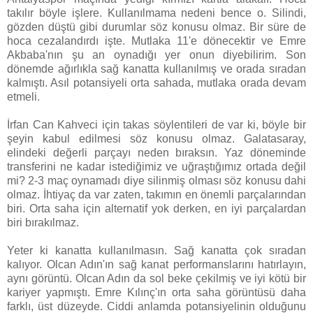
takılır böyle işlere. Kullanılmama nedeni bence o. Silindi,
gözden düştü gibi durumlar söz konusu olmaz. Bir süre de
hoca cezalandırdı işte. Mutlaka 11'e dönecektir ve Emre
Akbaba'nın şu an oynadığı yer onun diyebilirim. Son
dönemde ağırlıkla sağ kanatta kullanılmış ve orada sıradan
kalmıştı. Asıl potansiyeli orta sahada, mutlaka orada devam
etmeli.
İrfan Can Kahveci için takas söylentileri de var ki, böyle bir
şeyin kabul edilmesi söz konusu olmaz. Galatasaray,
elindeki değerli parçayı neden bıraksın. Yaz döneminde
transferini ne kadar istediğimiz ve uğraştığımız ortada değil
mi? 2-3 maç oynamadı diye silinmiş olması söz konusu dahi
olmaz. İhtiyaç da var zaten, takımın en önemli parçalarından
biri. Orta saha için alternatif yok derken, en iyi parçalardan
biri bırakılmaz.
Yeter ki kanatta kullanılmasın. Sağ kanatta çok sıradan
kalıyor. Olcan Adın'ın sağ kanat performanslarını hatırlayın,
aynı görüntü. Olcan Adın da sol beke çekilmiş ve iyi kötü bir
kariyer yapmıştı. Emre Kılınç'ın orta saha görüntüsü daha
farklı, üst düzeyde. Ciddi anlamda potansiyelinin olduğunu