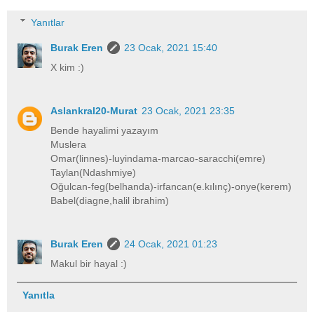
Yanıtlar
Burak Eren
23 Ocak, 2021 15:40
X kim :)
Aslankral20-Murat
23 Ocak, 2021 23:35
Bende hayalimi yazayım
Muslera
Omar(linnes)-luyindama-marcao-saracchi(emre)
Taylan(Ndashmiye)
Oğulcan-feg(belhanda)-irfancan(e.kılınç)-onye(kerem)
Babel(diagne,halil ibrahim)
Burak Eren
24 Ocak, 2021 01:23
Makul bir hayal :)
Yanıtla