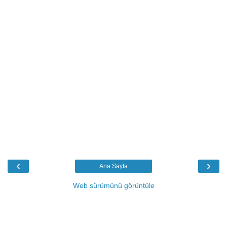
‹
›
Ana Sayfa
Web sürümünü görüntüle