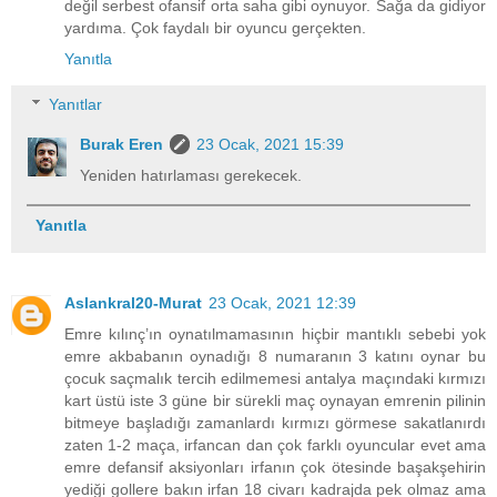
değil serbest ofansif orta saha gibi oynuyor. Sağa da gidiyor
yardıma. Çok faydalı bir oyuncu gerçekten.
Yanıtla
Yanıtlar
Burak Eren
23 Ocak, 2021 15:39
Yeniden hatırlaması gerekecek.
Yanıtla
Aslankral20-Murat
23 Ocak, 2021 12:39
Emre kılınç’ın oynatılmamasının hiçbir mantıklı sebebi yok
emre akbabanın oynadığı 8 numaranın 3 katını oynar bu
çocuk saçmalık tercih edilmemesi antalya maçındaki kırmızı
kart üstü iste 3 güne bir sürekli maç oynayan emrenin pilinin
bitmeye başladığı zamanlardı kırmızı görmese sakatlanırdı
zaten 1-2 maça, irfancan dan çok farklı oyuncular evet ama
emre defansif aksiyonları irfanın çok ötesinde başakşehirin
yediği gollere bakın irfan 18 civarı kadrajda pek olmaz ama