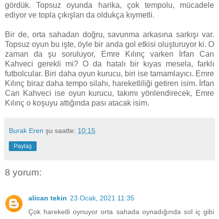
gördük. Topsuz oyunda harika, çok tempolu, mücadele
ediyor ve topla çıkışları da oldukça kıymetli.
Bir de, orta sahadan doğru, savunma arkasına sarkışı var.
Topsuz oyun bu işte, öyle bir anda gol etkisi oluşturuyor ki. O
zaman da şu soruluyor, Emre Kılınç varken İrfan Can
Kahveci gerekli mi? O da hatalı bir kıyas mesela, farklı
futbolcular. Biri daha oyun kurucu, biri ise tamamlayıcı. Emre
Kılınç biraz daha tempo silahı, hareketliliği getiren isim. İrfan
Can Kahveci ise oyun kurucu, takımı yönlendirecek, Emre
Kılınç o koşuyu attığında pası atacak isim.
Burak Eren
şu saatte:
10:15
Paylaş
8 yorum:
alican tekin
23 Ocak, 2021 11:35
Çok hareketli oynuyor orta sahada oynadığında sol iç gibi