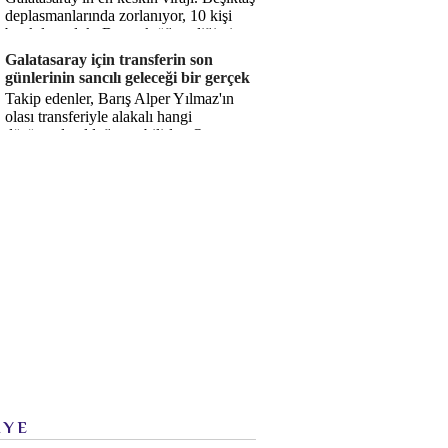
deplasmanlarında zorlanıyor, 10 kişi
bırakılıyorduk. Bu artık öğrendiğimiz
bir gerçek. Sane...
Galatasaray için transferin son
günlerinin sancılı geleceği bir gerçek
Takip edenler, Barış Alper Yılmaz'ın
olası transferiyle alakalı hangi
düşüncede olduğumu bilirler. O
düşüncem değişmiş değil. Hatta son ...
İYE