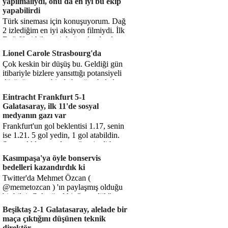
yapılmalıydı, onu da en iyi bu ekip
yapabilirdi
Türk sineması için konuşuyorum. Dağ
2 izlediğim en iyi aksiyon filmiydi. İlk
Dağ filmi hikayesiyle ön plandaydı,
Dağ 2 ise belki o hika...
Lionel Carole Strasbourg'da
Çok keskin bir düşüş bu. Geldiği gün
itibariyle bizlere yansıttığı potansiyeli
düşünüyorum, bir de bugüne bakalım.
1.5 milyon avro...
Eintracht Frankfurt 5-1
Galatasaray, ilk 11'de sosyal
medyanın gazı var
Frankfurt'un gol beklentisi 1.17, senin
ise 1.21. 5 gol yedin, 1 gol atabildin.
Şanssızlıkla mı anlatacağız şimdi bu
durumu? Rakibin 5 ş...
Kasımpaşa'ya öyle bonservis
bedelleri kazandırdık ki
Twitter'da Mehmet Özcan (
@memetozcan ) 'ın paylaşmış olduğu
bir bilgi. Çok güzel bir "nostaljik" pas
diyelim. Kasımpaşa...
Beşiktaş 2-1 Galatasaray, alelade bir
maça çıktığını düşünen teknik
direktör