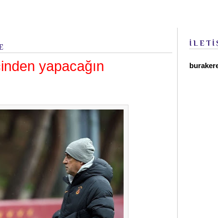
İLETİ
E
içinden yapacağın
buraker