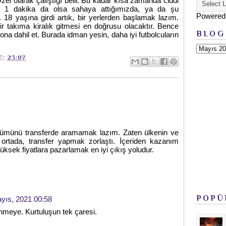
Özel olarak çalıştığı belli. Bu kadar kısa zamanda ciddi
a 1 dakika da olsa sahaya attığımızda, ya da şu
Powered
ı. 18 yaşına girdi artık, bir yerlerden başlamak lazım.
r takıma kiralık gitmesi en doğrusu olacaktır. Bence
BLOG
ona dahil et. Burada idman yesin, daha iyi futbolcuların
E:
23:07
zümünü transferde aramamak lazım. Zaten ülkenin ve
ortada, transfer yapmak zorlaştı. İçeriden kazanım
sek fiyatlara pazarlamak en iyi çıkış yoludur.
POPÜ
yıs, 2021 00:58
nmeye. Kurtuluşun tek çaresi.