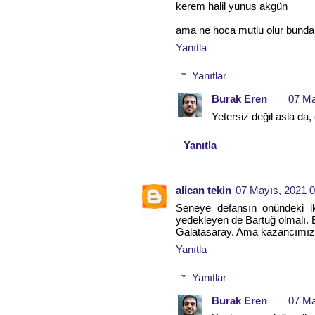
kerem halil yunus akgün
ama ne hoca mutlu olur bundan
Yanıtla
Yanıtlar
Burak Eren
07 Ma
Yetersiz değil asla da, 
Yanıtla
alican tekin
07 Mayıs, 2021 0
Seneye defansın önündeki ik
yedekleyen de Bartuğ olmalı. B
Galatasaray. Ama kazancımız h
Yanıtla
Yanıtlar
Burak Eren
07 Ma