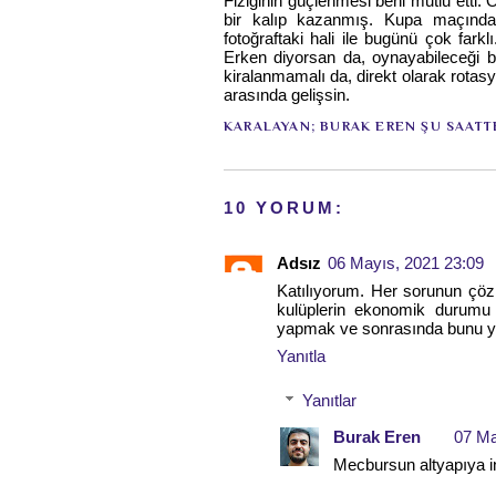
Fiziğinin güçlenmesi beni mutlu etti. 
bir kalıp kazanmış. Kupa maçınd
fotoğraftaki hali ile bugünü çok farkl
Erken diyorsan da, oynayabileceği bi
kiralanmamalı da, direkt olarak rotasy
arasında gelişsin.
KARALAYAN;
BURAK EREN
ŞU SAATT
10 YORUM:
Adsız
06 Mayıs, 2021 23:09
Katılıyorum. Her sorunun çö
kulüplerin ekonomik durumu 
yapmak ve sonrasında bunu yük
Yanıtla
Yanıtlar
Burak Eren
07 Ma
Mecbursun altyapıya i