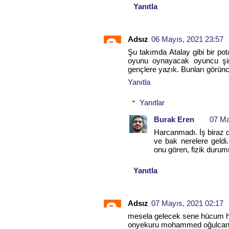
Yanıtla
Adsız
06 Mayıs, 2021 23:57
Şu takımda Atalay gibi bir po
oyunu oynayacak oyuncu şimd
gençlere yazık. Bunları görün
Yanıtla
Yanıtlar
Burak Eren
07 Ma
Harcanmadı. İş biraz d
ve bak nerelere geldi.
onu gören, fizik durum
Yanıtla
Adsız
07 Mayıs, 2021 02:17
mesela gelecek sene hücum hat
onyekuru mohammed oğulca