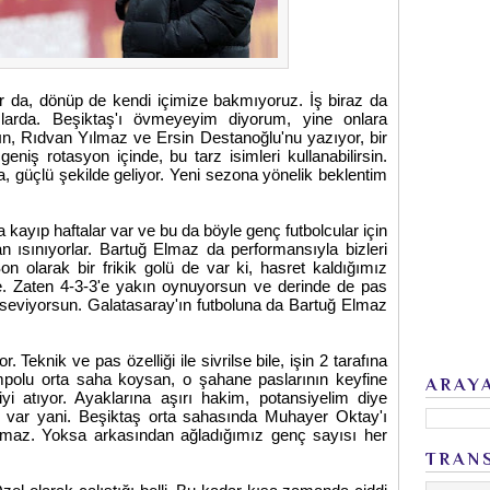
r da, dönüp de kendi içimize bakmıyoruz. İş biraz da
larda. Beşiktaş'ı övmeyeyim diyorum, yine onlara
ın, Rıdvan Yılmaz ve Ersin Destanoğlu'nu yazıyor, bir
niş rotasyon içinde, bu tarz isimleri kullanabilirsin.
a, güçlü şekilde geliyor. Yeni sezona yönelik beklentim
a kayıp haftalar var ve bu da böyle genç futbolcular için
 ısınıyorlar. Bartuğ Elmaz da performansıyla bizleri
 olarak bir frikik golü de var ki, hasret kaldığımız
te. Zaten 4-3-3'e yakın oynuyorsun ve derinde de pas
seviyorsun. Galatasaray'ın futboluna da Bartuğ Elmaz
. Teknik ve pas özelliği ile sivrilse bile, işin 2 tarafına
polu orta saha koysan, o şahane paslarının keyfine
ARAY
yi atıyor. Ayaklarına aşırı hakim, potansiyelim diye
sı var yani. Beşiktaş orta sahasında Muhayer Oktay'ı
maz. Yoksa arkasından ağladığımız genç sayısı her
TRAN