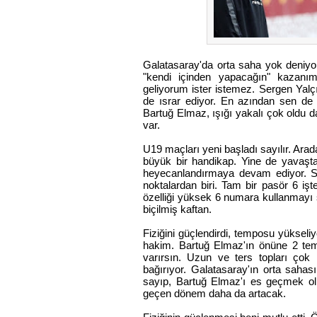
Galatasaray'da orta saha yok deniyo
"kendi içinden yapacağın" kazanım
geliyorum ister istemez. Sergen Yalç
de ısrar ediyor. En azından sen de ge
Bartuğ Elmaz, ışığı yakalı çok oldu d
var.
U19 maçları yeni başladı sayılır. Arad
büyük bir handikap. Yine de yavaştan
heyecanlandırmaya devam ediyor. Son
noktalardan biri. Tam bir pasör 6 iş
özelliği yüksek 6 numara kullanmayı 
biçilmiş kaftan.
Fiziğini güçlendirdi, temposu yükseliyor
hakim. Bartuğ Elmaz'ın önüne 2 tem
varırsın. Uzun ve ters topları çok i
bağırıyor. Galatasaray'ın orta saha
sayıp, Bartuğ Elmaz'ı es geçmek ol
geçen dönem daha da artacak.