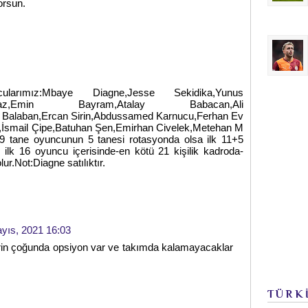
orsun.
ncularımız:Mbaye Diagne,Jesse Sekidika,Yunus
z,Emin Bayram,Atalay Babacan,Ali
 Balaban,Ercan Sirin,Abdussamed Karnucu,Ferhan Ev
,İsmail Çipe,Batuhan Şen,Emirhan Civelek,Metehan M
9 tane oyuncunun 5 tanesi rotasyonda olsa ilk 11+5
 ilk 16 oyuncu içerisinde-en kötü 21 kişilik kadroda-
Not:Diagne satılıktır.
yıs, 2021 16:03
lerin çoğunda opsiyon var ve takımda kalamayacaklar
TÜRK