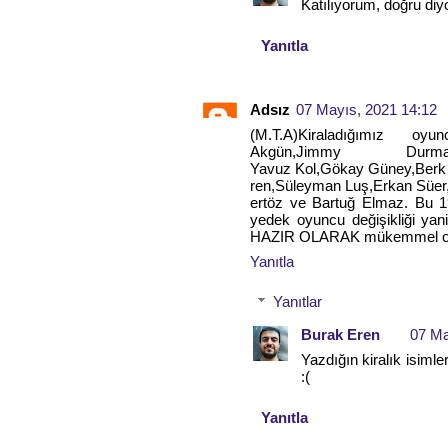
Katılıyorum, doğru diy
Yanıtla
Adsız
07 Mayıs, 2021 14:12
(M.T.A)Kiraladığımız oyu
Akgün,Jimmy Durma
Yavuz Kol,Gökay Güney,Berk
ren,Süleyman Luş,Erkan Süer
ertöz ve Bartuğ Elmaz. Bu 1
yedek oyuncu değişikliği yani
HAZIR OLARAK mükemmel olur.
Yanıtla
Yanıtlar
Burak Eren
07 Ma
Yazdığın kiralık isim
:(
Yanıtla