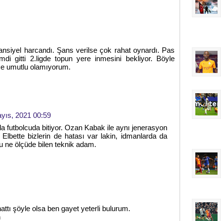
tansiyel harcandı. Şans verilse çok rahat oynardı. Pas
i gitti 2.ligde topun yere inmesini bekliyor. Böyle
ce umutlu olamıyorum.
yıs, 2021 00:59
a futbolcuda bitiyor. Ozan Kabak ile aynı jenerasyon
 Elbette bizlerin de hatası var lakin, idmanlarda da
u ne ölçüde bilen teknik adam.
tı şöyle olsa ben gayet yeterli bulurum.
n