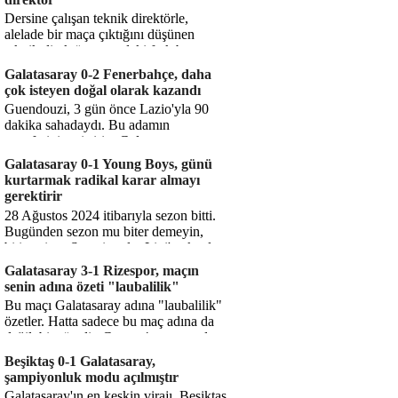
Dersine çalışan teknik direktörle,
alelade bir maça çıktığını düşünen
teknik direktör arasındaki fark bu
işte. Solskjaer'in çalıştığı de...
Galatasaray 0-2 Fenerbahçe, daha
çok isteyen doğal olarak kazandı
Guendouzi, 3 gün önce Lazio'yla 90
dakika sahadaydı. Bu adamın
transferini yetiştirip, Galatasaray
karşısında 11 oynamasını sağlıyorsun....
Galatasaray 0-1 Young Boys, günü
kurtarmak radikal karar almayı
gerektirir
28 Ağustos 2024 itibarıyla sezon bitti.
Bugünden sezon mu biter demeyin,
bitiyor işte. Şampiyonlar Ligi'ne katılım
hakkı senin misyonun ...
Galatasaray 3-1 Rizespor, maçın
senin adına özeti "laubalilik"
Bu maçı Galatasaray adına "laubalilik"
özetler. Hatta sadece bu maç adına da
değil, bir süredir. Geçen 4 maçta sadece
1 gol yedin ...
Beşiktaş 0-1 Galatasaray,
şampiyonluk modu açılmıştır
Galatasaray'ın en keskin virajı. Beşiktaş