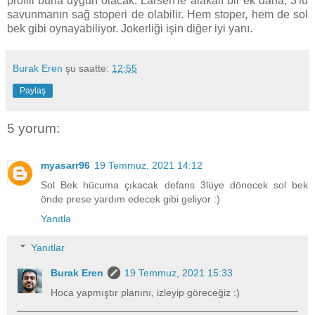
profili buna uygun olacak. Larsen'le alakalı bir ek daha, 3'lü
savunmanın sağ stoperi de olabilir. Hem stoper, hem de sol
bek gibi oynayabiliyor. Jokerliği işin diğer iyi yanı.
Burak Eren
şu saatte:
12:55
Paylaş
5 yorum:
myasarr96
19 Temmuz, 2021 14:12
Sol Bek hücuma çıkacak defans 3lüye dönecek sol bek
önde prese yardım edecek gibi geliyor :)
Yanıtla
Yanıtlar
Burak Eren
19 Temmuz, 2021 15:33
Hoca yapmıştır planını, izleyip göreceğiz :)