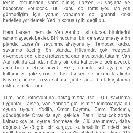
tercih "tecrübeden" yana olmuş. Larsen 30 yaşında ve
bonservis verilecek. Bu konu da tartışılıyor. Maliyeti
görmediğim için yorum yapamam da, garanti katkı
hedefleniyor demek. Yedlin konusu gibi değil bu.
Hem Larsen, hem de Van Aanholt işi olursa, birbirlerini
tamamlayacak bekler. Biri hücumu, biri de savunmasıyla ön
planda. Larsen'in savunma aksiyonu iyi. Temposu kadar,
savunma özelliği ön planda. Hücumda çok meziyetli
diyemesek de, eldeki rotasyona oranla yukarıda tutarım. Van
Aanholt da aslında müthiş bir orta kalitesiyle gelmeyecek
ama hücum etkisi büyük. Hızlı, tempolu, sol ayağını iyi
kullanır ve gole yakın bir bek. Larsen de hücum tarafında
Novak'a benzer, ceza sahası içinde, arka direk koşularına
dikkat etmek lazım.
Tüm bek rotasyonuna baktığımızda ise, 3'lü savunma
uygunlar. Larsen, Van Aanholt gibi isimler tempolarıyla bu
oyuna uygun. Yedlin, Ömer Bayram, Emre Taşdemir,
döndüğünde Omar da aynı şekilde. Fatih Hoca çok zorda
kalmadıkça bu oyuna dönmese de, 3'lü savunmayı, daha
doğrusu 3-4-3 gibi bir kurguyu kullanabilir. Elindeki bek