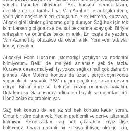
yönelik haberleri okuyoruz. "Bek borsası" demek lazım,
özellikle de sol taraf adına. Van Aanholt ile anlaşıldı denir,
yarın yine başka isimleri konuşuruz. Alex Moreno, Kurzawa,
Alioski gibi isimler gündeme gelip duruyor. Sağ bek için tek
isim Larsen gibi görünse de, sol bek adına aday çok. Biriyle
anlaşalım ve önümüze bakalım artık. En başta da yazdım,
Van Aanholt işi olacaksa da olsun artık. Yeni yeni adaylar
konuşmayalım.
Alioski'yi Fatih Hoca'nın istemediği yazılıyor ve nedenini
bilmiyorum. Belki de maliyeti anlamsız şekilde fazla.
Kurzawa desek maliyetli iş, yoksa sağlıklı hali çok daha ön
planda. Alex Moreno konusu da uzadı, gerçekleşmiyorsa
yapacak bir şey yok. PSV maçını geçtik de, sezon devam
ediyor. Bir an önce sol bek işini çözüp, önümüze bakalım.
Bek konusu Galatasaray adına en büyük sorunlardan biri.
Her 2 bekte de problem var.
Sağ bek konusu da, en az sol bek konusu kadar sorun.
Omar bir süre daha yok, Yedlin problemli ve geriye alternatif
kalmıyor. Sekidika'dan sağ bek çıkarabilir miyiz diye
bakıyoruz. Orada garanti bir katkıya ihtiyaç olduğu için,