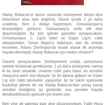
Atalay Babacan'ın sezon sonunda sözleşmesi bitiyor diye
biliyordum ama öyle değilmiş. Sezon içinde 1 yıl daha
uzatılmış. Ben o detayı kaçırmışım. Ümraniyespor'a
kiralandığını görünce, Galatasaray'a veda etti diye
düşünmüştüm. Bu tarz işlerde garantici oynayacaksın.
Ümraniyespor, 1. Lig'in lideri ve Süper Lig'in ciddi
adaylarından. Yunus Akgün'ü hatırlayın, tam da umudu
keserken, Adana Demirspor'da kiralık olarak ilk sezonda
hayata dönmüştü. Atalay Babacan için neden olmasın?
Garanti oynayacaksın. Sözleşmesini uzatıp, opsiyonsuz
şekilde kiralamak gerekiyordu. 1 yıl daha sözleşmesi varmış
ki bu beni rahatlattı. Umarım ciddi şans bulur, en azından
rotasyona dahil olur diyeyim. İyi bir takıma gidiyor ve Süper
Lig için ciddi takviyeler yapıyorlar. İyi bir takım içerisinde
kaybolup gitmek de var. Atalay Babacan'dan yavaş yavaş
umutları kestiğimiz şu günlerde, onu yeniden hayata
döndürebilmenin gelecek için önemi olur.
Ben yine de takımda kalır diye düşünüyordum. Fatih Hoca