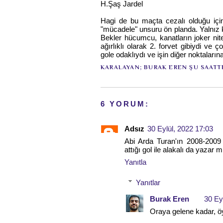
H.Şaş Jardel
Hagi de bu maçta cezalı olduğu için
"mücadele" unsuru ön planda. Yalnız ka
Bekler hücumcu, kanatların joker nit
ağırlıklı olarak 2. forvet gibiydi ve 
gole odaklıydı ve işin diğer noktalar
KARALAYAN;
BURAK EREN
ŞU SAATT
6 YORUM:
Adsız
30 Eylül, 2022 17:03
Abi Arda Turan'ın 2008-200
attığı gol ile alakalı da yazar
Yanıtla
Yanıtlar
Burak Eren
30 Ey
Oraya gelene kadar, öyl