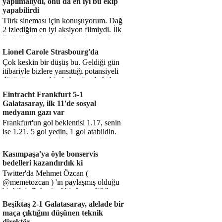
yapılmalıydı, onu da en iyi bu ekip
yapabilirdi
Türk sineması için konuşuyorum. Dağ
2 izlediğim en iyi aksiyon filmiydi. İlk
Dağ filmi hikayesiyle ön plandaydı,
Dağ 2 ise belki o hika...
Lionel Carole Strasbourg'da
Çok keskin bir düşüş bu. Geldiği gün
itibariyle bizlere yansıttığı potansiyeli
düşünüyorum, bir de bugüne bakalım.
1.5 milyon avro...
Eintracht Frankfurt 5-1
Galatasaray, ilk 11'de sosyal
medyanın gazı var
Frankfurt'un gol beklentisi 1.17, senin
ise 1.21. 5 gol yedin, 1 gol atabildin.
Şanssızlıkla mı anlatacağız şimdi bu
durumu? Rakibin 5 ş...
Kasımpaşa'ya öyle bonservis
bedelleri kazandırdık ki
Twitter'da Mehmet Özcan (
@memetozcan ) 'ın paylaşmış olduğu
bir bilgi. Çok güzel bir "nostaljik" pas
diyelim. Kasımpaşa...
Beşiktaş 2-1 Galatasaray, alelade bir
maça çıktığını düşünen teknik
direktör