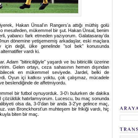
iyerek, Hakan Ünsal'ın Rangers'a attığı müthiş golü
yla, o mesafeden, mükemmel bir şut. Hakan Ünsal, benim
Yerli, yabancı fark etmeden yazıyorum. Galatasaray'da
. Onun dönemine yetişememiş arkadaşlar, eski maçlara
y için değil, ülke genelinde "sol bek" konusunda
ternatifler vardı ki.
. Adam "bitiriciliğiyle" yaşardı ve bu bitiricilik üzerine
ririm. Gelen ortayı, ceza sahasının hemen dışından
abilecek en mükemmel seviyede. Jardel, belki de
iydi. Oyun içi katkısı yoktu, çok çalışmaz, mücadele
ve beslendiğinde de affetmiyordu.
mel bir futbol oynuyorduk. 3-0'ı bulurken de dakika
sıl çözüldük hatırlamıyorum. Lucescu, bu maç sonunda
libiyeti olsa da, 3-0'dan bir anda 3-2'ye gelince maç,
ARAY
uz. van Bronckhorst'un muhteşem bir frikiği vardı, hiç
yla biten bir maç.
TRAN