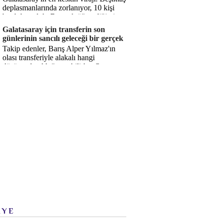
deplasmanlarında zorlanıyor, 10 kişi
bırakılıyorduk. Bu artık öğrendiğimiz
bir gerçek. Sane...
Galatasaray için transferin son
günlerinin sancılı geleceği bir gerçek
Takip edenler, Barış Alper Yılmaz'ın
olası transferiyle alakalı hangi
düşüncede olduğumu bilirler. O
düşüncem değişmiş değil. Hatta son ...
İYE