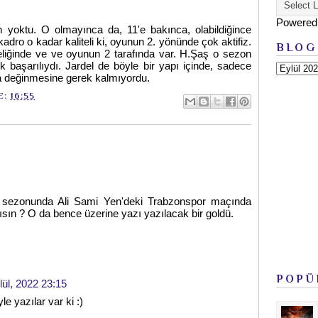
Powered
 yoktu. O olmayınca da, 11'e bakınca, olabildiğince
dro o kadar kaliteli ki, oyunun 2. yönünde çok aktifiz.
BLOG
eliğinde ve ve oyunun 2 tarafında var. H.Şaş o sezon
çok başarılıydı. Jardel de böyle bir yapı içinde, sadece
ına değinmesine gerek kalmıyordu.
E:
16:55
9 sezonunda Ali Sami Yen'deki Trabzonspor maçında
 mısın ? O da bence üzerine yazı yazılacak bir goldü.
POPÜ
lül, 2022 23:15
e yazılar var ki :)