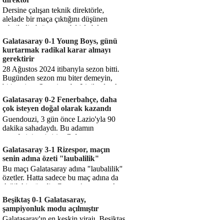
Dersine çalışan teknik direktörle,
alelade bir maça çıktığını düşünen
teknik direktör arasındaki fark bu
işte. Solskjaer'in çalıştığı de...
Galatasaray 0-1 Young Boys, günü
kurtarmak radikal karar almayı
gerektirir
28 Ağustos 2024 itibarıyla sezon bitti.
Bugünden sezon mu biter demeyin,
bitiyor işte. Şampiyonlar Ligi'ne katılım
hakkı senin misyonun ...
Galatasaray 0-2 Fenerbahçe, daha
çok isteyen doğal olarak kazandı
Guendouzi, 3 gün önce Lazio'yla 90
dakika sahadaydı. Bu adamın
transferini yetiştirip, Galatasaray
karşısında 11 oynamasını sağlıyorsun....
Galatasaray 3-1 Rizespor, maçın
senin adına özeti "laubalilik"
Bu maçı Galatasaray adına "laubalilik"
özetler. Hatta sadece bu maç adına da
değil, bir süredir. Geçen 4 maçta sadece
1 gol yedin ...
Beşiktaş 0-1 Galatasaray,
şampiyonluk modu açılmıştır
Galatasaray'ın en keskin virajı. Beşiktaş