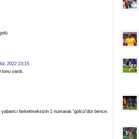
golü
lül, 2022 23:15
50 tonu vardı.
i yabancı farketmeksizin 1 numaralı "golcü"dür bence.