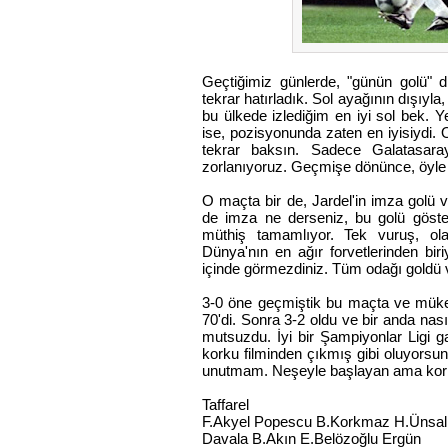
Geçtiğimiz günlerde, "günün golü" d
tekrar hatırladık. Sol ayağının dışı
bu ülkede izlediğim en iyi sol bek. 
ise, pozisyonunda zaten en iyisiydi
tekrar baksın. Sadece Galatasara
zorlanıyoruz. Geçmişe dönünce, öyle al
O maçta bir de, Jardel'in imza golü var
de imza ne derseniz, bu golü göste
müthiş tamamlıyor. Tek vuruş, ol
Dünya'nın en ağır forvetlerinden bir
içinde görmezdiniz. Tüm odağı goldü 
3-0 öne geçmiştik bu maçta ve mükem
70'di. Sonra 3-2 oldu ve bir anda na
mutsuzdu. İyi bir Şampiyonlar Ligi ga
korku filminden çıkmış gibi oluyorsun
unutmam. Neşeyle başlayan ama korku
Taffarel
F.Akyel Popescu B.Korkmaz H.Ünsal
Davala B.Akın E.Belözoğlu Ergün