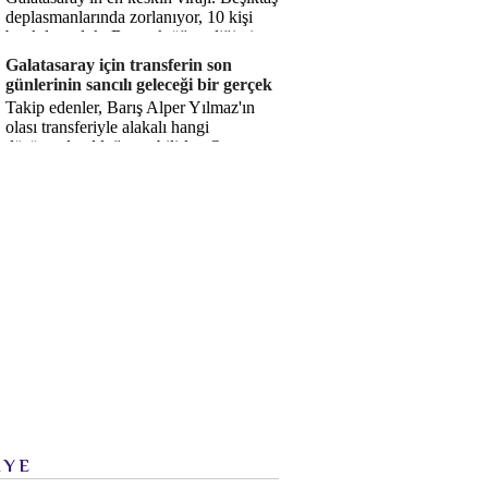
deplasmanlarında zorlanıyor, 10 kişi
bırakılıyorduk. Bu artık öğrendiğimiz
bir gerçek. Sane...
Galatasaray için transferin son
günlerinin sancılı geleceği bir gerçek
Takip edenler, Barış Alper Yılmaz'ın
olası transferiyle alakalı hangi
düşüncede olduğumu bilirler. O
düşüncem değişmiş değil. Hatta son ...
İYE