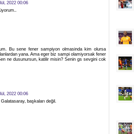
lül, 2022 00:06
üyorum..
um. Bu sene fener sampiyon olmasinda kim olursa
lanlardan yana. Ama eger biz sampi olamiyorsak fener
en ne dusunursun, katilir misin? Senin gs sevgini cok
lül, 2022 00:06
 Galatasaray, başkaları değil.