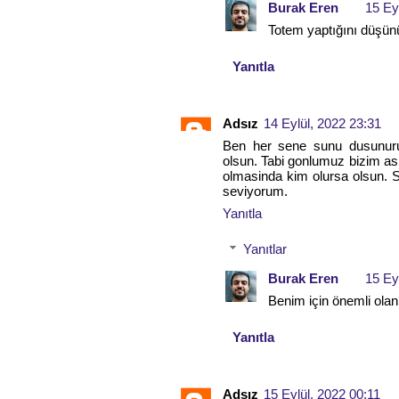
Burak Eren
15 Ey
Totem yaptığını düşün
Yanıtla
Adsız
14 Eylül, 2022 23:31
Ben her sene sunu dusunur
olsun. Tabi gonlumuz bizim as
olmasinda kim olursa olsun. S
seviyorum.
Yanıtla
Yanıtlar
Burak Eren
15 Ey
Benim için önemli olan
Yanıtla
Adsız
15 Eylül, 2022 00:11