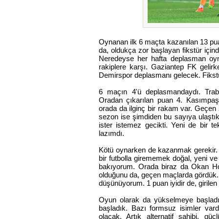
Oynanan ilk 6 maçta kazanılan 13 puan,
da, oldukça zor başlayan fikstür içinde
Neredeyse her hafta deplasman oyn
rakiplere karşı. Gaziantep FK gelir
Demirspor deplasmanı gelecek. Fikst
6 maçın 4'ü deplasmandaydı. Trabzo
Oradan çıkarılan puan 4. Kasımpaşa
orada da ilginç bir rakam var. Geçen
sezon ise şimdiden bu sayıya ulaştık. 
ister istemez gecikti. Yeni de bir 
lazımdı.
Kötü oynarken de kazanmak gerekir.
bir futbolla girememek doğal, yeni v
bakıyorum. Orada biraz da Okan Hoc
olduğunu da, geçen maçlarda gördük.
düşünüyorum. 1 puan iyidir de, girilen
Oyun olarak da yükselmeye başladı
başladık. Bazı formsuz isimler vardı
olacak. Artık alternatif sahibi, gü