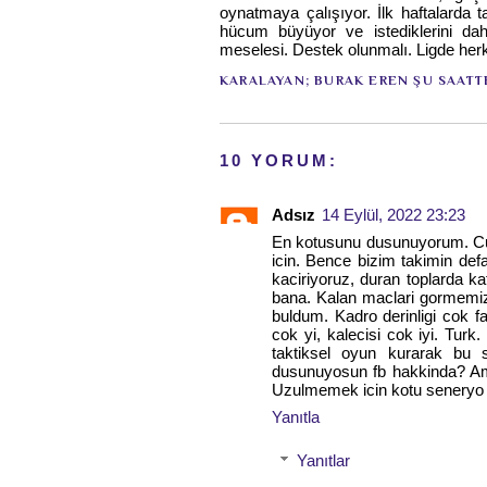
oynatmaya çalışıyor. İlk haftalard
hücum büyüyor ve istediklerini da
meselesi. Destek olunmalı. Ligde herk
KARALAYAN;
BURAK EREN
ŞU SAATT
10 YORUM:
Adsız
14 Eylül, 2022 23:23
En kotusunu dusunuyorum. Cu
icin. Bence bizim takimin de
kaciriyoruz, duran toplarda k
bana. Kalan maclari gormemiz 
buldum. Kadro derinligi cok fa
cok yi, kalecisi cok iyi. Tur
taktiksel oyun kurarak bu 
dusunuyosun fb hakkinda? Am
Uzulmemek icin kotu seneryo
Yanıtla
Yanıtlar