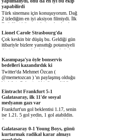
yapılmalıydı, onu da en iyi bu ekip
yapabilirdi
Türk sineması için konuşuyorum. Dağ
2 izlediğim en iyi aksiyon filmiydi. İlk
Dağ filmi hikayesiyle ön plandaydı,
Dağ 2 ise belki o hika...
Lionel Carole Strasbourg'da
Çok keskin bir düşüş bu. Geldiği gün
itibariyle bizlere yansıttığı potansiyeli
düşünüyorum, bir de bugüne bakalım.
1.5 milyon avro...
Kasımpaşa'ya öyle bonservis
bedelleri kazandırdık ki
Twitter'da Mehmet Özcan (
@memetozcan ) 'ın paylaşmış olduğu
bir bilgi. Çok güzel bir "nostaljik" pas
diyelim. Kasımpaşa...
Eintracht Frankfurt 5-1
Galatasaray, ilk 11'de sosyal
medyanın gazı var
Frankfurt'un gol beklentisi 1.17, senin
ise 1.21. 5 gol yedin, 1 gol atabildin.
Şanssızlıkla mı anlatacağız şimdi bu
durumu? Rakibin 5 ş...
Galatasaray 0-1 Young Boys, günü
kurtarmak radikal karar almayı
gerektirir