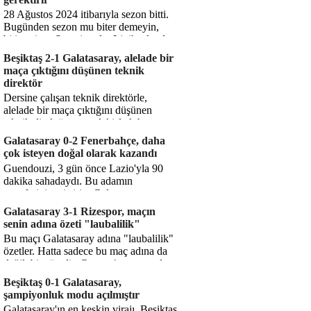
28 Ağustos 2024 itibarıyla sezon bitti.
Bugünden sezon mu biter demeyin,
bitiyor işte. Şampiyonlar Ligi'ne katılım
hakkı senin misyonun ...
Beşiktaş 2-1 Galatasaray, alelade bir
maça çıktığını düşünen teknik
direktör
Dersine çalışan teknik direktörle,
alelade bir maça çıktığını düşünen
teknik direktör arasındaki fark bu
işte. Solskjaer'in çalıştığı de...
Galatasaray 0-2 Fenerbahçe, daha
çok isteyen doğal olarak kazandı
Guendouzi, 3 gün önce Lazio'yla 90
dakika sahadaydı. Bu adamın
transferini yetiştirip, Galatasaray
karşısında 11 oynamasını sağlıyorsun....
Galatasaray 3-1 Rizespor, maçın
senin adına özeti "laubalilik"
Bu maçı Galatasaray adına "laubalilik"
özetler. Hatta sadece bu maç adına da
değil, bir süredir. Geçen 4 maçta sadece
1 gol yedin ...
Beşiktaş 0-1 Galatasaray,
şampiyonluk modu açılmıştır
Galatasaray'ın en keskin virajı. Beşiktaş