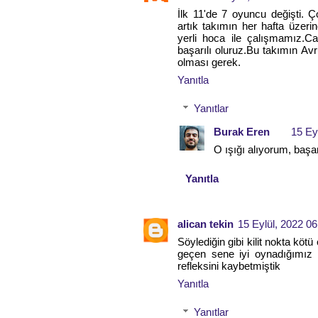
İlk 11'de 7 oyuncu değişti. Ç
artık takımın her hafta üzeri
yerli hoca ile çalışmamız.C
başarılı oluruz.Bu takımın Av
olması gerek.
Yanıtla
Yanıtlar
Burak Eren
15 Ey
O ışığı alıyorum, başar
Yanıtla
alican tekin
15 Eylül, 2022 06
Söylediğin gibi kilit nokta k
geçen sene iyi oynadığımız
refleksini kaybetmiştik
Yanıtla
Yanıtlar