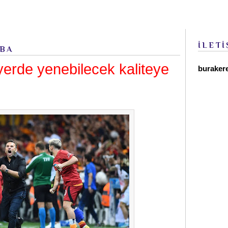
İLETİ
MBA
yerde yenebilecek kaliteye
buraker