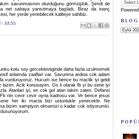
a takım savunmasının oturduğunu görmüştük. Şimdi de
ha net sahaya yansıtmaya başladı. Biraz da inanç
Powered
esi, her yerde yenebilecek kaliteye sahibiz.
BLOG
E:
22:55
nku kotu sey gerceklestiginde daha fazla uzulmemek
fansif anlamda zaaflari var. Savunma ardina cok adam
afa vurduruyoruz. Hucum ise bence bu maclik iyi geldi
lazim. Acik konusayim. Gs li olarak fb yi bu sene iyi
zla. Atanlari iyi, en cok gol atan takim zaten. Defansi
k. Fb nin cevir cevir oyna kadrosu var. Ve bence jesus
sene her iki macta bizi ustunlukle yenecektir. Ne
a bizim sampiyon olmamizi o kadar cok istiyorumki.
 dusunuyorum.
POPÜ