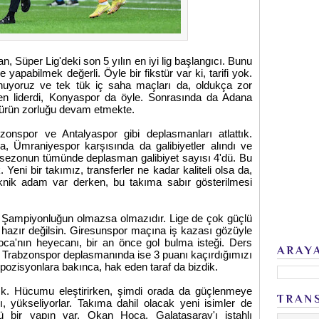
 Süper Lig'deki son 5 yılın en iyi lig başlangıcı. Bunu
 yapabilmek değerli. Öyle bir fikstür var ki, tarifi yok.
uyoruz ve tek tük iç saha maçları da, oldukça zor
ken liderdi, Konyaspor da öyle. Sonrasında da Adana
ürün zorluğu devam etmekte.
nspor ve Antalyaspor gibi deplasmanları atlattık.
, Ümraniyespor karşısında da galibiyetler alındı ve
 sezonun tümünde deplasman galibiyet sayısı 4'dü. Bu
Yeni bir takımız, transferler ne kadar kaliteli olsa da,
teknik adam var derken, bu takıma sabır gösterilmesi
 Şampiyonluğun olmazsa olmazıdır. Lige de çok güçlü
e hazır değilsin. Giresunspor maçına iş kazası gözüyle
a'nın heyecanı, bir an önce gol bulma isteği. Ders
ARAY
 Trabzonspor deplasmanında ise 3 puanı kaçırdığımızı
 pozisyonlara bakınca, hak eden taraf da bizdik.
k. Hücumu eleştirirken, şimdi orada da güçlenmeye
TRAN
, yükseliyorlar. Takıma dahil olacak yeni isimler de
çlü bir yapın var. Okan Hoca, Galatasaray'ı iştahlı