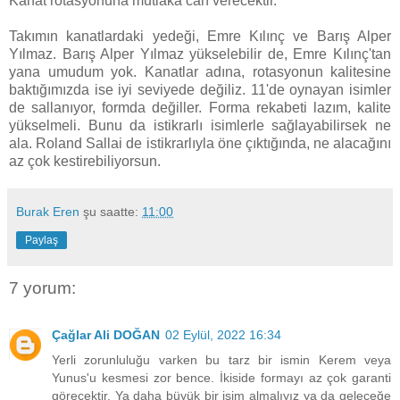
Kanat rotasyonuna mutlaka can verecektir.
Takımın kanatlardaki yedeği, Emre Kılınç ve Barış Alper
Yılmaz. Barış Alper Yılmaz yükselebilir de, Emre Kılınç'tan
yana umudum yok. Kanatlar adına, rotasyonun kalitesine
baktığımızda ise iyi seviyede değiliz. 11'de oynayan isimler
de sallanıyor, formda değiller. Forma rekabeti lazım, kalite
yükselmeli. Bunu da istikrarlı isimlerle sağlayabilirsek ne
ala. Roland Sallai de istikrarlıyla öne çıktığında, ne alacağını
az çok kestirebiliyorsun.
Burak Eren
şu saatte:
11:00
Paylaş
7 yorum:
Çağlar Ali DOĞAN
02 Eylül, 2022 16:34
Yerli zorunluluğu varken bu tarz bir ismin Kerem veya
Yunus'u kesmesi zor bence. İkiside formayı az çok garanti
görecektir. Ya daha büyük bir isim almalıyız ya da geleceğe