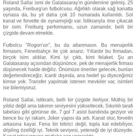
Roland Sallai ismi de Galatasaray'ın gündemine gelmiş. 25
yaşında, Freiburg'un futbolcusu. Ağırlıklı olarak sağ kanatta
oynasa da, bu yıl daha çok 10 numarada kullanıldı. Sol
kanat ve forvette de oynamışlığı var. İstikrarıyla öne çıkacak
bir isim. Freiburg performansı, uzun zamandır, belli bir
çizgide devam etmekte.
Futbolcu "Rogon'un", bu da atlanmasın. Bu menajerlik
firmasını, Fenerbahçe ile çok anarız. Yıllardır bu firmadan,
birçok isim aldılar. Kimi iyi çıktı, kimi felaket. Şu an
Galatasaray açısından düşününce, pek de menajerlik firması
düşünecek halde değiliz. Önümüze öneriler gelecek, bunları
değerlendireceğiz. Icardi dışında, ana hedef şu diyeceğimiz
kimse yok. Transfer yapılmak istenen mevkiler var, isimleri
ise bilemiyoruz.
Roland Sallai, istikrarlı, belli bir çizgide ilerliyor. Müthiş bir
yıldız değil ama takımın seviyesini yükseltecek. Sıkıntılı tarafı
tabelası gibi görünse de, 7 gol 7 asist bandında geziyor ve
bence bu iyi rakam. Joker yapısı da artı. Kanat olur, forvetin
arkasına kayar. Fena bir bitirici değil, topla kat edebiliyor,
dripling özelliği iyi. Teknik seviyesi, yeteneği de iyi düzeyde.