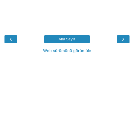
‹
›
Ana Sayfa
Web sürümünü görüntüle