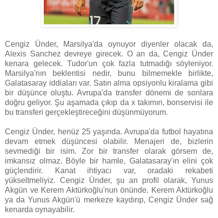
Cengiz Ünder, Marsilya'da oynuyor diyenler olacak da,
Alexis Sanchez devreye girecek. O an da, Cengiz Ünder
kenara gelecek. Tudor'un çok fazla tutmadığı söyleniyor.
Marsilya'nın beklentisi nedir, bunu bilmemekle birlikte,
Galatasaray iddiaları var. Satın alma opsiyonlu kiralama gibi
bir düşünce oluştu. Avrupa'da transfer dönemi de sonlara
doğru geliyor. Şu aşamada çıkıp da x takımın, bonservisi ile
bu transferi gerçekleştireceğini düşünmüyorum.
Cengiz Ünder, henüz 25 yaşında. Avrupa'da futbol hayatına
devam etmek düşüncesi olabilir. Menajeri de, bizlerin
sevmediği bir isim. Zor bir transfer olarak görsem de,
imkansız olmaz. Böyle bir hamle, Galatasaray'ın elini çok
güçlendirir. Kanat ihtiyacı var, oradaki rekabeti
yükseltmeliyiz. Cengiz Ünder, şu an profil olarak, Yunus
Akgün ve Kerem Aktürkoğlu'nun önünde. Kerem Aktürkoğlu
ya da Yunus Akgün'ü merkeze kaydırıp, Cengiz Ünder sağ
kenarda oynayabilir.