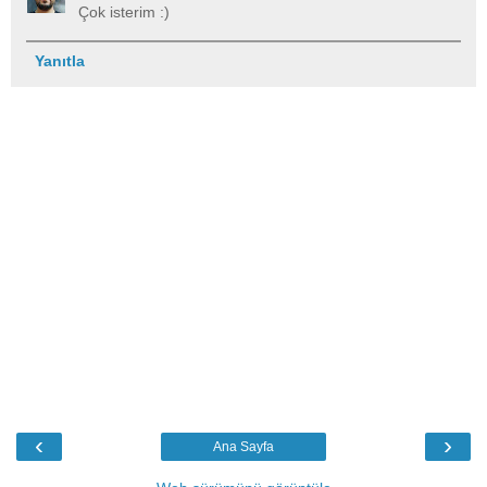
Çok isterim :)
Yanıtla
‹
›
Ana Sayfa