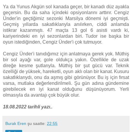
Ya da Yunus Akgün sol kanada geçer, bir kanadı düz ayakla
geçersin. Bu da saha içindeki opsiyonlarını arttırır. Cengiz
Ünder'in geçtiğimiz sezonki Marsilya dönemi iyi geçmişti.
Geçmiş yıllarda sakatlıklarıyla anılırken, ciddi anlamda
istikrar kazanmıştı. 47 maçta 13 gol 6 asisti vardı ki,
kariyerindeki en iyi sezonlardan biri. Tudor ise başka bir
oyun istediğinden, Cengiz Ünder'i çok tutmuyor.
Cengiz Ünder'i tanıdığımız için anlatmaya gerek yok. Müthiş
bir sol ayağı var, gole oldukça yakın. Özellikle de uzak
direğe kesme şutlarıyla. Müthiş bir şut gücü var. Teknik
özelliği de yüksek, hareketli, oyun aklı olan bir kanat. Kusuru
sakatlıklarıydı, onu da aşmış gibi görünüyor. Bu iş için fırsat
varsa, mutlaka değerlendirilmeli. Şu gün adına gündemine
girebilecek en iyi kanat olduğunu düşünüyorum. Yerli
olmasıyla da avantajı çok büyük olur.
18.08.2022 tarihli yazı..
Burak Eren
şu saatte:
22:55