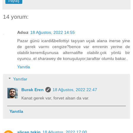
Paylaş
14 yorum:
Adsız
18 Ağustos, 2022 14:55
Pazar günü icardi&bellottiyi taşıyan uçak alana inerse yine
de gerek varmı cengize?bence var emrenin yerine de
olabilir.kerem&yunusa alternatifte olabilir.çok yönlü bir
oyuncu..el sharawey de konuşuluyor,taraftar olumlu bakar..
Yanıtla
Yanıtlar
Burak Eren
18 Ağustos, 2022 22:47
Kanat gerek var, forvet alsan da var.
Yanıtla
alican tekin
18 Ağustos, 2022 17:00