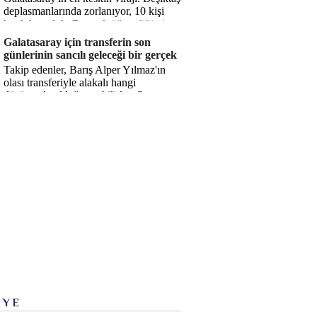
deplasmanlarında zorlanıyor, 10 kişi
bırakılıyorduk. Bu artık öğrendiğimiz
bir gerçek. Sane...
Galatasaray için transferin son
günlerinin sancılı geleceği bir gerçek
Takip edenler, Barış Alper Yılmaz'ın
olası transferiyle alakalı hangi
düşüncede olduğumu bilirler. O
düşüncem değişmiş değil. Hatta son ...
İYE