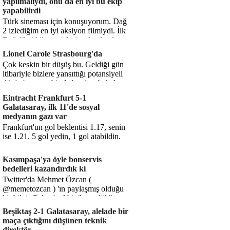
yapılmalıydı, onu da en iyi bu ekip
yapabilirdi
Türk sineması için konuşuyorum. Dağ
2 izlediğim en iyi aksiyon filmiydi. İlk
Dağ filmi hikayesiyle ön plandaydı,
Dağ 2 ise belki o hika...
Lionel Carole Strasbourg'da
Çok keskin bir düşüş bu. Geldiği gün
itibariyle bizlere yansıttığı potansiyeli
düşünüyorum, bir de bugüne bakalım.
1.5 milyon avro...
Eintracht Frankfurt 5-1
Galatasaray, ilk 11'de sosyal
medyanın gazı var
Frankfurt'un gol beklentisi 1.17, senin
ise 1.21. 5 gol yedin, 1 gol atabildin.
Şanssızlıkla mı anlatacağız şimdi bu
durumu? Rakibin 5 ş...
Kasımpaşa'ya öyle bonservis
bedelleri kazandırdık ki
Twitter'da Mehmet Özcan (
@memetozcan ) 'ın paylaşmış olduğu
bir bilgi. Çok güzel bir "nostaljik" pas
diyelim. Kasımpaşa...
Beşiktaş 2-1 Galatasaray, alelade bir
maça çıktığını düşünen teknik
direktör