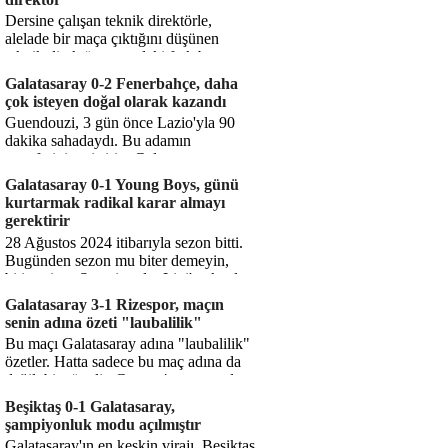
Dersine çalışan teknik direktörle,
alelade bir maça çıktığını düşünen
teknik direktör arasındaki fark bu
işte. Solskjaer'in çalıştığı de...
Galatasaray 0-2 Fenerbahçe, daha
çok isteyen doğal olarak kazandı
Guendouzi, 3 gün önce Lazio'yla 90
dakika sahadaydı. Bu adamın
transferini yetiştirip, Galatasaray
karşısında 11 oynamasını sağlıyorsun....
Galatasaray 0-1 Young Boys, günü
kurtarmak radikal karar almayı
gerektirir
28 Ağustos 2024 itibarıyla sezon bitti.
Bugünden sezon mu biter demeyin,
bitiyor işte. Şampiyonlar Ligi'ne katılım
hakkı senin misyonun ...
Galatasaray 3-1 Rizespor, maçın
senin adına özeti "laubalilik"
Bu maçı Galatasaray adına "laubalilik"
özetler. Hatta sadece bu maç adına da
değil, bir süredir. Geçen 4 maçta sadece
1 gol yedin ...
Beşiktaş 0-1 Galatasaray,
şampiyonluk modu açılmıştır
Galatasaray'ın en keskin virajı. Beşiktaş