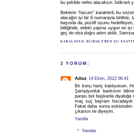
bu şekilde nefes alacaksın. İstikrarlı 
Beklerin "hücum" karakterli, bu sezo
alacağın iyi bir 6 numarayla birlikte,
başında da, pozitif oyunu hedefleyen
bittiğinde, eldeki yapına uygun en iy
geç de olsa doğru adım atıldı. Samsu
KARALAYAN;
BURAK EREN
ŞU SAATT
2 YORUM:
Adsız
14 Ekim, 2022 06:41
Bir konu hariç katılıyorum. 
Şampiyonluk baskısını bilme
parası bol başkanla diyaloğa 
maç suç bayram hocadaydı m
Fakat daha sonra eskisinden d
çıkarsın ne diyeyim.
Yanıtla
Yanıtlar