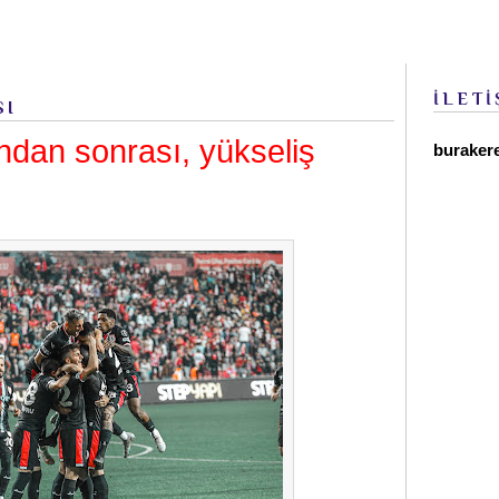
İLETİ
SI
dan sonrası, yükseliş
buraker