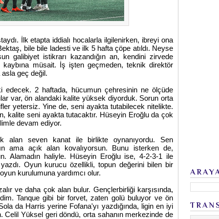
dı. İlk etapta iddialı hocalarla ilgilenirken, ibreyi ona
aş, bile bile ladesti ve ilk 5 hafta çöpe atıldı. Neyse
lsun galibiyet istikrarı kazandığın an, kendini zirvede
 kaybına müsait. İş işten geçmeden, teknik direktör
asla geç değil.
tki edecek. 2 haftada, hücumun çehresinin ne ölçüde
lar var, ön alandaki kalite yüksek diyorduk. Sorun orta
ler yetersiz. Yine de, seni ayakta tutabilecek nitelikte.
n, kalite seni ayakta tutacaktır. Hüseyin Eroğlu da çok
ilimle devam ediyor.
k alan seven kanat ile birlikte oynanıyordu. Sen
ın ama açık alan kovalıyorsun. Bunu isterken de,
n. Alamadın haliyle. Hüseyin Eroğlu ise, 4-2-3-1 ile
azdı. Oyun kurucu özellikli, topun değerini bilen bir
ARAY
, oyun kurulumuna yardımcı olur.
alır ve daha çok alan bulur. Gençlerbirliği karşısında,
m. Tanque gibi bir forvet, zaten golü buluyor ve ön
TRAN
ola da Harris yerine Fofana'yı yazdığında, ligin en iyi
. Celil Yüksel geri döndü, orta sahanın merkezinde de