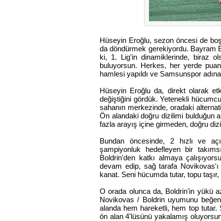
Hüseyin Eroğlu, sezon öncesi de boştay
da döndürmek gerekiyordu. Bayram Bekt
ki, 1. Lig'in dinamiklerinde, biraz o
buluyorsun. Herkes, her yerde puan
hamlesi yapıldı ve Samsunspor adına 
Hüseyin Eroğlu da, direkt olarak e
değiştiğini gördük. Yetenekli hücumcu
sahanın merkezinde, oradaki alternatif
Ön alandaki doğru dizilimi bulduğun a
fazla arayış içine girmeden, doğru diz
Bundan öncesinde, 2 hızlı ve açı
şampiyonluk hedefleyen bir takıms
Boldrin'den katkı almaya çalışıyorsu
devam edip, sağ tarafa Novikovas'ı y
kanat. Seni hücumda tutar, topu taşır
O orada olunca da, Boldrin'in yükü az
Novikovas / Boldrin uyumunu beğendi
alanda hem hareketli, hem top tutar. S
ön alan 4'lüsünü yakalamış oluyorsun