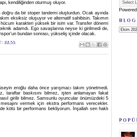
yapı, kendiliğinden oturmuş oluyor.
Powered
n doğru da bir stoper tandemi oluşturdun. Ocak ayında
 takım eksiksiz oluşuyor ve alternatif sahibisin. Takımın
BLOG
, hücum karakteri yüksek bir isim var. Transfer dönemi
i teknik adamdı. Ego savaşlarına neyse ki girilmedi de,
nspor'un bundan sonrası, yükseliş içinde olacak.
E:
22:55
Hüseyin eroğlu daha önce yarışmacı takım yönetmedi.
z, taraftar baskısını bilmez, işten anlamayan fakat
nasıl girilir bilmez. Samsunlu oyuncular önümüzdeki 5
esajını vermek için ekstra performans verecekler.
e kötü bir performans bekliyorum. İnşallah sen haklı
POPÜ