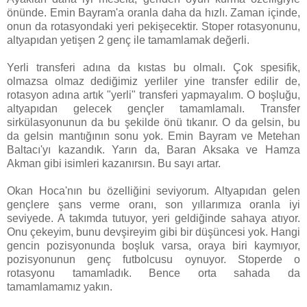
önünde. Emin Bayram'a oranla daha da hızlı. Zaman içinde,
onun da rotasyondaki yeri pekişecektir. Stoper rotasyonunu,
altyapıdan yetişen 2 genç ile tamamlamak değerli.
Yerli transferi adına da kıstas bu olmalı. Çok spesifik,
olmazsa olmaz dediğimiz yerliler yine transfer edilir de,
rotasyon adına artık "yerli" transferi yapmayalım. O boşluğu,
altyapıdan gelecek gençler tamamlamalı. Transfer
sirkülasyonunun da bu şekilde önü tıkanır. O da gelsin, bu
da gelsin mantığının sonu yok. Emin Bayram ve Metehan
Baltacı'yı kazandık. Yarın da, Baran Aksaka ve Hamza
Akman gibi isimleri kazanırsın. Bu sayı artar.
Okan Hoca'nın bu özelliğini seviyorum. Altyapıdan gelen
gençlere şans verme oranı, son yıllarımıza oranla iyi
seviyede. A takımda tutuyor, yeri geldiğinde sahaya atıyor.
Onu çekeyim, bunu devşireyim gibi bir düşüncesi yok. Hangi
gencin pozisyonunda boşluk varsa, oraya biri kaymıyor,
pozisyonunun genç futbolcusu oynuyor. Stoperde o
rotasyonu tamamladık. Bence orta sahada da
tamamlamamız yakın.