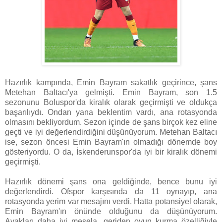
Hazırlık kampında, Emin Bayram sakatlık geçirince, şans
Metehan Baltacı'ya gelmişti. Emin Bayram, son 1.5
sezonunu Boluspor'da kiralık olarak geçirmişti ve oldukça
başarılıydı. Ondan yana beklentim vardı, ana rotasyonda
olmasını bekliyordum. Sezon içinde de şans birçok kez eline
geçti ve iyi değerlendirdiğini düşünüyorum. Metehan Baltacı
ise, sezon öncesi Emin Bayram'ın olmadığı dönemde boy
gösteriyordu. O da, İskenderunspor'da iyi bir kiralık dönemi
geçirmişti.
Hazırlık dönemi şans ona geldiğinde, bence bunu iyi
değerlendirdi. Ofspor karşısında da 11 oynayıp, ana
rotasyonda yerim var mesajını verdi. Hatta potansiyel olarak,
Emin Bayram'ın önünde olduğunu da düşünüyorum.
Ayakları daha iyi mesela, geriden oyun kurma özelliğiyle