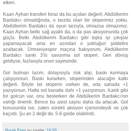
etken.
Kaan Ayhan transferi biraz da bu açıdan değerli. Abdülkerim
Bardakcı olmadığında, o tarzda olan bir stoperimiz yoktu.
Abdülkerim Bardakcı da oyun tarzıyla, olmazsa olmazımız.
Kaan Ayhan belki sağ ayaklı da, o da pas aksiyonunda çok
güçlü. Belki Abdülkerim Bardakcı gibi topla iyi çıkışlar
yapamayacak ama en azından o yokluğun şiddetini
azaltacak. Ümraniyespor maçına bakıyorum, Abdülkerim
Bardakcı sanki 3'lü savunma sol stoperi. Geri dönüş
geldiyse, fazlasıyla onun sayesinde.
Gol bulman lazım, dolayısıyla risk alıp, baskı kurmaya
çalışıyorsun. Baskı kurarken, stoperinden alacağın katkı
değerli. Böyle bir stoperin varken de, orta sahada +1
yazıyorsun. Hatta sol kanatta dahi +1 yazıyorsun. Icardi gibi
bir golcün var, onu beslerken de Abdülkerim Bardakcı'nın
varlığı önemli. Bence bu asist sayısı daha da artacak. Gol
konusunda ise, zaten sürekli aksiyon içerisindeydi ve çok
kaçırdı. Şu an 2 değil de, 5-6 golde olabilirdi.
Burak Eren
şu saatte:
16:55