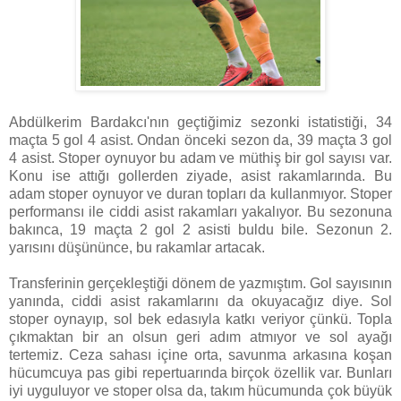
Abdülkerim Bardakcı'nın geçtiğimiz sezonki istatistiği, 34
maçta 5 gol 4 asist. Ondan önceki sezon da, 39 maçta 3 gol
4 asist. Stoper oynuyor bu adam ve müthiş bir gol sayısı var.
Konu ise attığı gollerden ziyade, asist rakamlarında. Bu
adam stoper oynuyor ve duran topları da kullanmıyor. Stoper
performansı ile ciddi asist rakamları yakalıyor. Bu sezonuna
bakınca, 19 maçta 2 gol 2 asisti buldu bile. Sezonun 2.
yarısını düşününce, bu rakamlar artacak.
Transferinin gerçekleştiği dönem de yazmıştım. Gol sayısının
yanında, ciddi asist rakamlarını da okuyacağız diye. Sol
stoper oynayıp, sol bek edasıyla katkı veriyor çünkü. Topla
çıkmaktan bir an olsun geri adım atmıyor ve sol ayağı
tertemiz. Ceza sahası içine orta, savunma arkasına koşan
hücumcuya pas gibi repertuarında birçok özellik var. Bunları
iyi uyguluyor ve stoper olsa da, takım hücumunda çok büyük