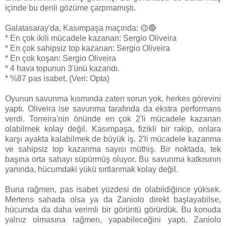
içinde bu denli gözüme çarpmamıştı.
Galatasaray'da, Kasımpaşa maçında: 🟡🔴
* En çok ikili mücadele kazanan: Sergio Oliveira
* En çok sahipsiz top kazanan: Sergio Oliveira
* En çok koşan: Sergio Oliveira
* 4 hava topunun 3'ünü kazandı.
* %87 pas isabet. (Veri: Opta)
Oyunun savunma kısmında zaten sorun yok, herkes görevini
yaptı. Oliveira ise savunma tarafında da ekstra performans
verdi. Torreira'nin önünde en çok 2'li mücadele kazanan
olabilmek kolay değil. Kasımpaşa, fizikli bir rakip, onlara
karşı ayakta kalabilmek de büyük iş. 2'li mücadele kazanma
ve sahipsiz top kazanma sayısı müthiş. Bir noktada, tek
başına orta sahayı süpürmüş oluyor. Bu savunma katkısının
yanında, hücumdaki yükü sırtlanmak kolay değil.
Buna rağmen, pas isabet yüzdesi de olabildiğince yüksek.
Mertens sahada olsa ya da Zaniolo direkt başlayabilse,
hücumda da daha verimli bir görüntü görürdük. Bu konuda
yalnız olmasına rağmen, yapabileceğini yaptı. Zaniolo