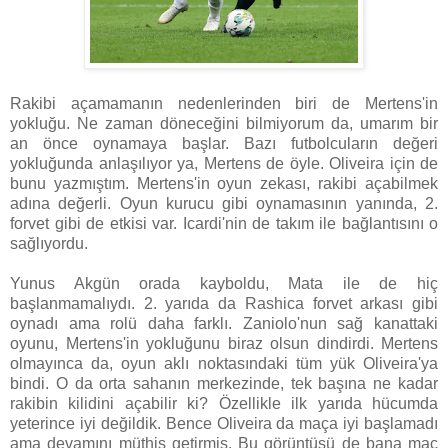
Rakibi açamamanın nedenlerinden biri de Mertens'in
yokluğu. Ne zaman döneceğini bilmiyorum da, umarım bir
an önce oynamaya başlar. Bazı futbolcuların değeri
yokluğunda anlaşılıyor ya, Mertens de öyle. Oliveira için de
bunu yazmıştım. Mertens'in oyun zekası, rakibi açabilmek
adına değerli. Oyun kurucu gibi oynamasının yanında, 2.
forvet gibi de etkisi var. Icardi'nin de takım ile bağlantısını o
sağlıyordu.
Yunus Akgün orada kayboldu, Mata ile de hiç
başlanmamalıydı. 2. yarıda da Rashica forvet arkası gibi
oynadı ama rolü daha farklı. Zaniolo'nun sağ kanattaki
oyunu, Mertens'in yokluğunu biraz olsun dindirdi. Mertens
olmayınca da, oyun aklı noktasındaki tüm yük Oliveira'ya
bindi. O da orta sahanın merkezinde, tek başına ne kadar
rakibin kilidini açabilir ki? Özellikle ilk yarıda hücumda
yeterince iyi değildik. Bence Oliveira da maça iyi başlamadı
ama devamını müthiş getirmiş. Bu görüntüsü de bana maç