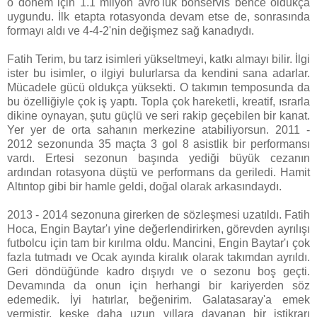
o dönem için 1.1 milyon avro'luk bonservis bence oldukça
uygundu. İlk etapta rotasyonda devam etse de, sonrasında
formayı aldı ve 4-4-2'nin değişmez sağ kanadıydı.
Fatih Terim, bu tarz isimleri yükseltmeyi, katkı almayı bilir. İlgi
ister bu isimler, o ilgiyi bulurlarsa da kendini sana adarlar.
Mücadele gücü oldukça yüksekti. O takımın temposunda da
bu özelliğiyle çok iş yaptı. Topla çok hareketli, kreatif, ısrarla
dikine oynayan, şutu güçlü ve seri rakip geçebilen bir kanat.
Yer yer de orta sahanın merkezine atabiliyorsun. 2011 -
2012 sezonunda 35 maçta 3 gol 8 asistlik bir performansı
vardı. Ertesi sezonun başında yediği büyük cezanın
ardından rotasyona düştü ve performans da geriledi. Hamit
Altıntop gibi bir hamle geldi, doğal olarak arkasındaydı.
2013 - 2014 sezonuna girerken de sözleşmesi uzatıldı. Fatih
Hoca, Engin Baytar'ı yine değerlendirirken, görevden ayrılışı
futbolcu için tam bir kırılma oldu. Mancini, Engin Baytar'ı çok
fazla tutmadı ve Ocak ayında kiralık olarak takımdan ayrıldı.
Geri döndüğünde kadro dışıydı ve o sezonu boş geçti.
Devamında da onun için herhangi bir kariyerden söz
edemedik. İyi hatırlar, beğenirim. Galatasaray'a emek
vermiştir, keşke daha uzun yıllara dayanan bir istikrarı