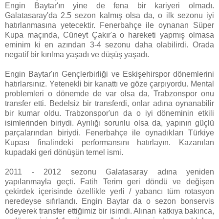
Engin Baytar'ın yine de fena bir kariyeri olmadı.
Galatasaray'da 2.5 sezon kalmış olsa da, o ilk sezonu iyi
hatırlanmasına yetecektir. Fenerbahçe ile oynanan Süper
Kupa maçında, Cüneyt Çakır'a o hareketi yapmış olmasa
eminim ki en azından 3-4 sezonu daha olabilirdi. Orada
negatif bir kırılma yaşadı ve düşüş yaşadı.
Engin Baytar'ın Gençlerbirliği ve Eskişehirspor dönemlerini
hatırlarsınız. Yetenekli bir kanattı ve göze çarpıyordu. Mental
problemleri o dönemde de var olsa da, Trabzonspor onu
transfer etti. Bedelsiz bir transferdi, onlar adına oynanabilir
bir kumar oldu. Trabzonspor'un da o iyi döneminin etkili
isimlerinden biriydi. Ayrılığı sorunlu olsa da, yapının güçlü
parçalarından biriydi. Fenerbahçe ile oynadıkları Türkiye
Kupası finalindeki performansını hatırlayın. Kazanılan
kupadaki geri dönüşün temel ismi.
2011 - 2012 sezonu Galatasaray adına yeniden
yapılanmayla geçti. Fatih Terim geri döndü ve değişen
çekirdek içerisinde özellikle yerli / yabancı tüm rotasyon
neredeyse sıfırlandı. Engin Baytar da o sezon bonservis
ödeyerek transfer ettiğimiz bir isimdi. Alınan katkıya bakınca,