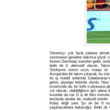
Oliveira'yı çok fazla yabana atma
sezonunun geneline bakınca iyiydi, 
Kerem Demirbay transferi geldi, üstü
belki de 3. alternatif olacak. Takım
Sözleşme süresi uzun, maaşı iyi 
Avrupa'dan bir takım çıkacak, bu sözl
bu iş maddi anlamda Galatasaray'ın 
gelse, piyango tadında olurdu. Niye 
kıvamında da, bir türlü o piyasaya g
zor olacak, olabildiğince geri plana 
kuranlar da var. O iş de lüks mesela
tarzlarda olsalar da, maliyetli isimle
Kolay değil yani. Şu an bir 8 nu
yaşanacaklara bakacağız. Belki de O