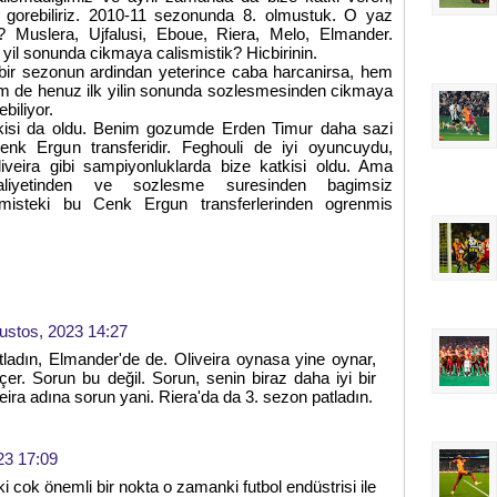
izi gorebiliriz. 2010-11 sezonunda 8. olmustuk. O yaz
? Muslera, Ujfalusi, Eboue, Riera, Melo, Elmander.
yil sonunda cikmaya calismistik? Hicbirinin.
bir sezonun ardindan yeterince caba harcanirsa, hem
m de henuz ilk yilin sonunda sozlesmesinden cikmaya
biliyor.
katkisi da oldu. Benim gozumde Erden Timur daha sazi
enk Ergun transferidir. Feghouli de iyi oyuncuydu,
iveira gibi sampiyonluklarda bize katkisi oldu. Ama
aliyetinden ve sozlesme suresinden bagimsiz
ecmisteki bu Cenk Ergun transferlerinden ogrenmis
ustos, 2023 14:27
ladın, Elmander'de de. Oliveira oynasa yine oynar,
er. Sorun bu değil. Sorun, senin biraz daha iyi bir
eira adına sorun yani. Riera'da da 3. sezon patladın.
23 17:09
 ki cok önemli bir nokta o zamanki futbol endüstrisi ile