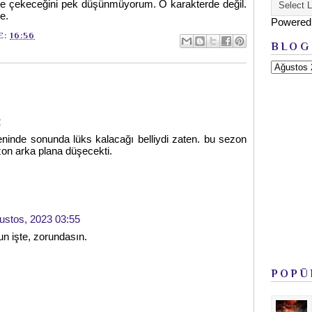
e çekeceğini pek düşünmüyorum. O karakterde değil.
e.
Powered
E:
16:56
BLOG
2
ninde sonunda lüks kalacağı belliydi zaten. bu sezon
n arka plana düşecekti.
ustos, 2023 03:55
n işte, zorundasın.
POPÜ
1