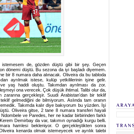
k istemesem de, gözden düştü gibi bir şey. Geçen
son dönemi düştü. Bu sezona da iyi başladı diyemem.
ne bir 8 numara daha alınacak. Oliveira da bu tabloda
dan ayrılmak istese, kulüp yetkililerinin işine gelir.
ve yaş haddi oluştu. Takımdan ayrılması da zor.
eşmeyi ona verecek. Çok düşük ihtimal. Talibi olur da,
zararına gerçekleşir. Suudi Arabistan'dan bir teklif
teklif gelmediğini de bilmiyorum. Aslında tam oranın
ARAY
iremedik. Takımda kalır diye bakıyorum bu yüzden. İşi
düştü. Oliveira gitse, 2 tane 8 numara transferi hayali
. Ndombele ve Paredes, her ne kadar birbirinden farklı
r. Kerem Demirbay da var, takımın oynadığı kurgu belli.
TRAN
mara hamlesi bekleniyor. O gerçekleştikten sonra
liveira kenarda olmak istemeyecek ve ayrılık talebi