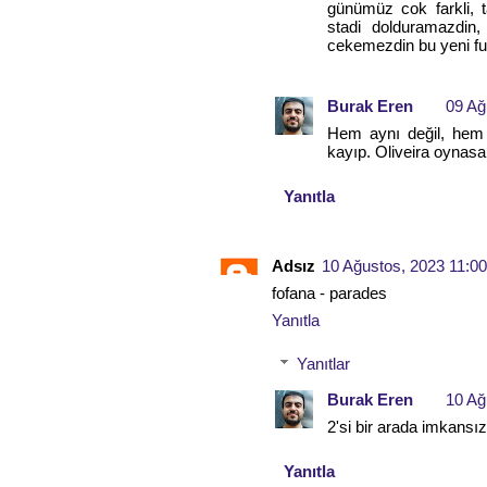
günümüz cok farkli, ta
stadi dolduramazdin,
cekemezdin bu yeni futb
Burak Eren
09 Ağ
Hem aynı değil, hem 
kayıp. Oliveira oynasa
Yanıtla
Adsız
10 Ağustos, 2023 11:00
fofana - parades
Yanıtla
Yanıtlar
Burak Eren
10 Ağ
2'si bir arada imkansız
Yanıtla