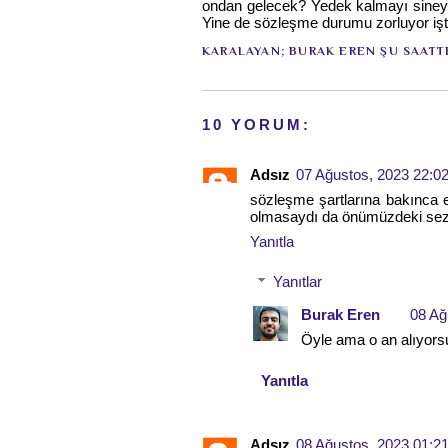
ondan gelecek? Yedek kalmayı siney
Yine de sözleşme durumu zorluyor işt
KARALAYAN;
BURAK EREN
ŞU SAATT
10 YORUM:
Adsız
07 Ağustos, 2023 22:0
sözleşme şartlarına bakınca e
olmasaydı da önümüzdeki sezo
Yanıtla
Yanıtlar
Burak Eren
08 Ağ
Öyle ama o an alıyorsu
Yanıtla
Adsız
08 Ağustos, 2023 01:2