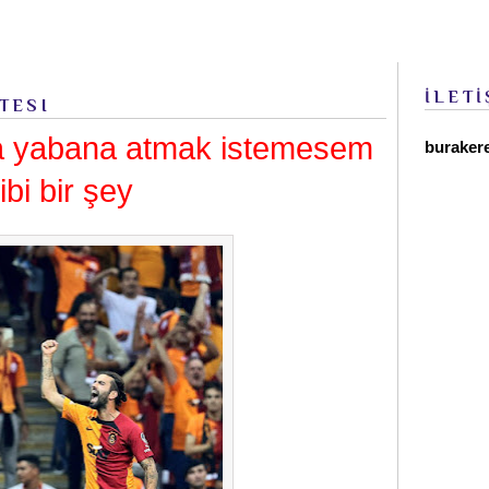
İLETİ
TESI
zla yabana atmak istemesem
buraker
bi bir şey