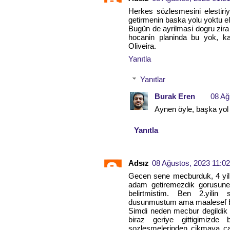
Herkes sözlesmesini elestir
getirmenin baska yolu yoktu el
Bugün de ayrilmasi dogru zir
hocanin planinda bu yok, ka
Oliveira.
Yanıtla
Yanıtlar
Burak Eren
08 Ağ
Aynen öyle, başka yol 
Yanıtla
Adsız
08 Ağustos, 2023 11:02
Gecen sene mecburduk, 4 yilli
adam getiremezdik gorusune 
belirtmistim. Ben 2.yilin
dusunmustum ama maalesef bu 
Simdi neden mecbur degildik n
biraz geriye gittigimizde 
sozlesmelerinden cikmaya ca