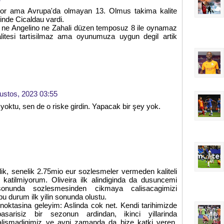
iyor ama Avrupa'da olmayan 13. Olmus takima kalite
inde Cicaldau vardi.
a ne Angelino ne Zahali düzen temposuz 8 ile oynamaz
litesi tartisilmaz ama oyunumuza uygun degil artik
ustos, 2023 03:55
yoktu, sen de o riske girdin. Yapacak bir şey yok.
k, senelik 2.75mio eur sozlesmeler vermeden kaliteli
katilmiyorum. Oliveira ilk alindiginda da dusuncemi
 sonunda sozlesmesinden cikmaya calisacagimizi
durum ilk yilin sonunda olustu.
oktasina geleyim: Aslinda cok net. Kendi tarihimizde
basarisiz bir sezonun ardindan, ikinci yillarinda
lismadigimiz ve ayni zamanda da bize katki veren,