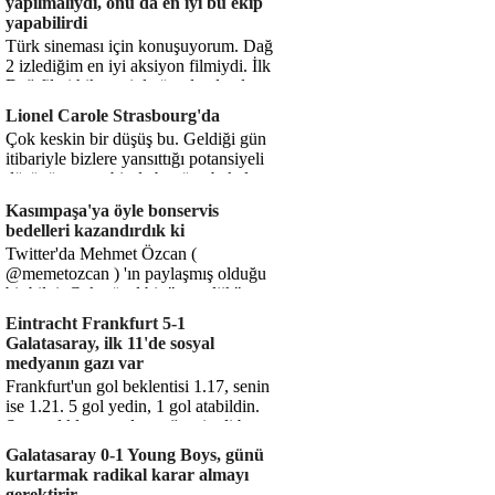
yapılmalıydı, onu da en iyi bu ekip
yapabilirdi
Türk sineması için konuşuyorum. Dağ
2 izlediğim en iyi aksiyon filmiydi. İlk
Dağ filmi hikayesiyle ön plandaydı,
Dağ 2 ise belki o hika...
Lionel Carole Strasbourg'da
Çok keskin bir düşüş bu. Geldiği gün
itibariyle bizlere yansıttığı potansiyeli
düşünüyorum, bir de bugüne bakalım.
1.5 milyon avro...
Kasımpaşa'ya öyle bonservis
bedelleri kazandırdık ki
Twitter'da Mehmet Özcan (
@memetozcan ) 'ın paylaşmış olduğu
bir bilgi. Çok güzel bir "nostaljik" pas
diyelim. Kasımpaşa...
Eintracht Frankfurt 5-1
Galatasaray, ilk 11'de sosyal
medyanın gazı var
Frankfurt'un gol beklentisi 1.17, senin
ise 1.21. 5 gol yedin, 1 gol atabildin.
Şanssızlıkla mı anlatacağız şimdi bu
durumu? Rakibin 5 ş...
Galatasaray 0-1 Young Boys, günü
kurtarmak radikal karar almayı
gerektirir