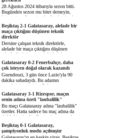
28 Ağustos 2024 itibarıyla sezon bitti.
Bugünden sezon mu biter demeyin,
bitiyor işte. Şampiyonlar Ligi'ne katılım
hakkı senin misyonun ...
Beşiktaş 2-1 Galatasaray, alelade bir
maça çıktığını düşünen teknik
direktör
Dersine çalışan teknik direktörle,
alelade bir maça çıktığını düşünen
teknik direktör arasındaki fark bu
işte. Solskjaer'in çalıştığı de...
Galatasaray 0-2 Fenerbahçe, daha
çok isteyen doğal olarak kazandı
Guendouzi, 3 gün önce Lazio'yla 90
dakika sahadaydı. Bu adamın
transferini yetiştirip, Galatasaray
karşısında 11 oynamasını sağlıyorsun....
Galatasaray 3-1 Rizespor, maçın
senin adına özeti "laubalilik"
Bu maçı Galatasaray adına "laubalilik"
özetler. Hatta sadece bu maç adına da
değil, bir süredir. Geçen 4 maçta sadece
1 gol yedin ...
Beşiktaş 0-1 Galatasaray,
şampiyonluk modu açılmıştır
Galatasaray'ın en keskin virajı. Beşiktaş