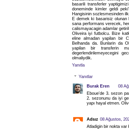
basarili transferler yaptigim
doneminde kimler geldi peki
Hangisinin sozlesmesinden ilk 
E demek ki basarisiz olunan 
sana performans verecek, he
calismayacagin adamlar getirile
Oliveira iyi futbolcu. Bize 
eline almadan yapilan bir C
Belhanda da. Bunlarin da Ol
yapilan bir transferin m
degerlendirilemeyecegini g
olmaliydik.
Yanıtla
Yanıtlar
Burak Eren
08 Ağ
Eboue'de 3. sezon pat
2. sezonunu da iyi geç
yapı hayal etmen. Oliv
Adsız
08 Ağustos, 20
Atladigin bir nokta var