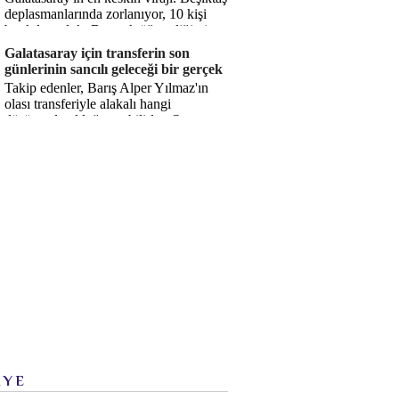
deplasmanlarında zorlanıyor, 10 kişi
bırakılıyorduk. Bu artık öğrendiğimiz
bir gerçek. Sane...
Galatasaray için transferin son
günlerinin sancılı geleceği bir gerçek
Takip edenler, Barış Alper Yılmaz'ın
olası transferiyle alakalı hangi
düşüncede olduğumu bilirler. O
düşüncem değişmiş değil. Hatta son ...
İYE