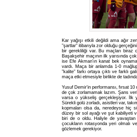
Kar yağışı etkili değildi ama ağır 
"şartlar" itibarıyla zor olduğu gerçeğ
bir gerekliliği var. Bu maçları bira
Başakşehir maçının ilk yarısında çok
ise Efe Akman'ın kanat bek oynaması
vardı. Maça bir anlamda 1-0 mağlup
"kalite" farkı ortaya çıktı ve farklı 
maça etki etmesiyle birlikte de tadın
Yusuf Demir'in performansı, fırsat 10 
de çok zorlamamak lazım. Şans verip
varsa o yükseliş gerçekleşiyor. İlk y
Sürekli golü zorladı, asistleri var, t
kopmaları olsa da, neredeyse hiç s
düzey bir sol ayağı ve şut kabiliyeti 
biri de o oldu. Haliyle de yavaşta
çocukların rotasyonda yeri olmalı ve
gözlemek gerekiyor.