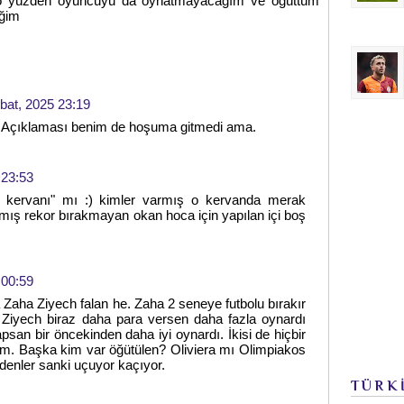
, o yüzden oyuncuyu da oynatmayacağım ve öğüttüm
eğim
bat, 2025 23:19
 Açıklaması benim de hoşuma gitmedi ama.
 23:53
r kervanı" mı :) kimler varmış o kervanda merak
lmamış rekor bırakmayan okan hoca için yapılan içi boş
 00:59
Zaha Ziyech falan he. Zaha 2 seneye futbolu bırakır
. Ziyech biraz daha para versen daha fazla oynardı
psan bir öncekinden daha iyi oynardı. İkisi de hiçbir
im. Başka kim var öğütülen? Oliviera mı Olimpiakos
denler sanki uçuyor kaçıyor.
TÜRK