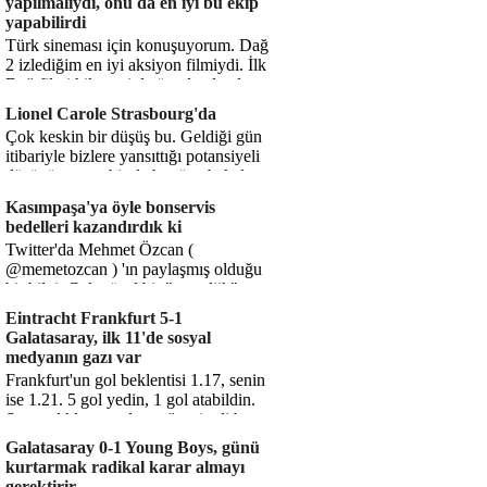
yapılmalıydı, onu da en iyi bu ekip
yapabilirdi
Türk sineması için konuşuyorum. Dağ
2 izlediğim en iyi aksiyon filmiydi. İlk
Dağ filmi hikayesiyle ön plandaydı,
Dağ 2 ise belki o hika...
Lionel Carole Strasbourg'da
Çok keskin bir düşüş bu. Geldiği gün
itibariyle bizlere yansıttığı potansiyeli
düşünüyorum, bir de bugüne bakalım.
1.5 milyon avro...
Kasımpaşa'ya öyle bonservis
bedelleri kazandırdık ki
Twitter'da Mehmet Özcan (
@memetozcan ) 'ın paylaşmış olduğu
bir bilgi. Çok güzel bir "nostaljik" pas
diyelim. Kasımpaşa...
Eintracht Frankfurt 5-1
Galatasaray, ilk 11'de sosyal
medyanın gazı var
Frankfurt'un gol beklentisi 1.17, senin
ise 1.21. 5 gol yedin, 1 gol atabildin.
Şanssızlıkla mı anlatacağız şimdi bu
durumu? Rakibin 5 ş...
Galatasaray 0-1 Young Boys, günü
kurtarmak radikal karar almayı
gerektirir