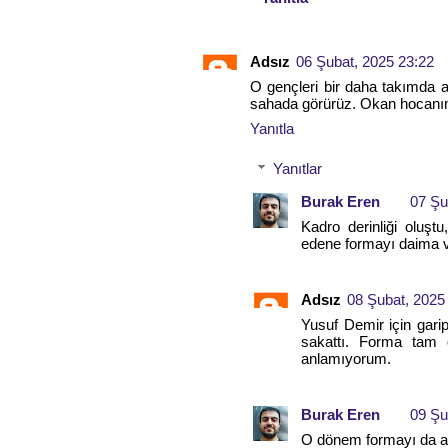
Adsız
06 Şubat, 2025 23:22
O gençleri bir daha takımda 
sahada görürüz. Okan hocanı
Yanıtla
Yanıtlar
Burak Eren
07 Şu
Kadro derinliği oluş
edene formayı daima v
Adsız
08 Şubat, 2025
Yusuf Demir için gari
sakattı. Forma tam 
anlamıyorum.
Burak Eren
09 Şu
O dönem formayı da ala