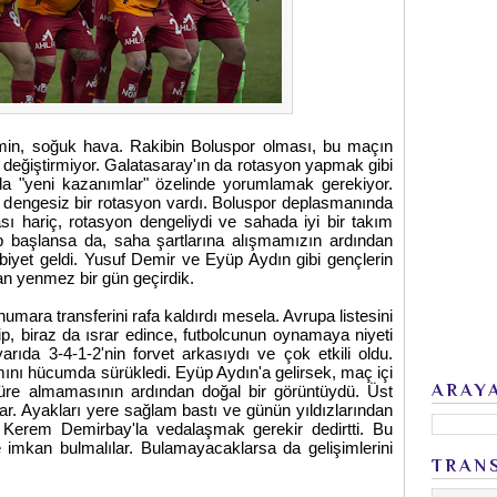
zemin, soğuk hava. Rakibin Boluspor olması, bu maçın
ini değiştirmiyor. Galatasaray'ın da rotasyon yapmak gibi
z da "yeni kazanımlar" özelinde yorumlamak gerekiyor.
 dengesiz bir rotasyon vardı. Boluspor deplasmanında
 hariç, rotasyon dengeliydi ve sahada iyi bir takım
 başlansa da, saha şartlarına alışmamızın ardından
galibiyet geldi. Yusuf Demir ve Eyüp Aydın gibi gençlerin
dan yenmez bir gün geçirdik.
numara transferini rafa kaldırdı mesela. Avrupa listesini
, biraz da ısrar edince, futbolcunun oynamaya niyeti
arıda 3-4-1-2'nin forvet arkasıydı ve çok etkili oldu.
akımını hücumda sürükledi. Eyüp Aydın'a gelirsek, maç içi
ARAY
üre almamasının ardından doğal bir görüntüydü. Üst
var. Ayakları yere sağlam bastı ve günün yıldızlarından
n Kerem Demirbay'la vedalaşmak gerekir dedirtti. Bu
 imkan bulmalılar. Bulamayacaklarsa da gelişimlerini
TRAN