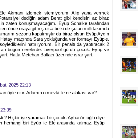
 Efe Akmanı izlemek istemiyorum. Alıp yana vermek
Potansiyel dediğin adam Berat gibi kendisini az biraz
çin zaten konuşmayacağım. Eyüp Schalke tarafından
en önce oraya gitmiş olsa belki de şu an milli takımda
marım sezonu kapatmıştır da biraz olsun Eyüp Aydın
a Hatay maçında Sara yokluğunda ver formayı Eyüp’e.
ylediklerini hatırlıyorum. Bir penaltı da yaptıracak 2
Ozan bugün nerelerde. Liverpool gördü çocuk. Eyüp ve
art. Hatta Metehan Baltacı üzerinde ısrar şart.
bat, 2025 22:13
an öyle olur. Adamın o mevki ile ne alakası var?
 23:39
şti ? Hiçbir işe yaramaz bir çocuk. Ayhan’ın oğlu diye
im herhangi biri Eyüp ile Efe arasında kalmaz. Eyüp