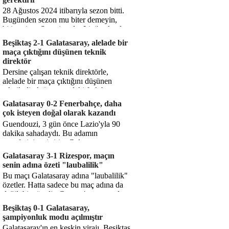
28 Ağustos 2024 itibarıyla sezon bitti.
Bugünden sezon mu biter demeyin,
bitiyor işte. Şampiyonlar Ligi'ne katılım
hakkı senin misyonun ...
Beşiktaş 2-1 Galatasaray, alelade bir
maça çıktığını düşünen teknik
direktör
Dersine çalışan teknik direktörle,
alelade bir maça çıktığını düşünen
teknik direktör arasındaki fark bu
işte. Solskjaer'in çalıştığı de...
Galatasaray 0-2 Fenerbahçe, daha
çok isteyen doğal olarak kazandı
Guendouzi, 3 gün önce Lazio'yla 90
dakika sahadaydı. Bu adamın
transferini yetiştirip, Galatasaray
karşısında 11 oynamasını sağlıyorsun....
Galatasaray 3-1 Rizespor, maçın
senin adına özeti "laubalilik"
Bu maçı Galatasaray adına "laubalilik"
özetler. Hatta sadece bu maç adına da
değil, bir süredir. Geçen 4 maçta sadece
1 gol yedin ...
Beşiktaş 0-1 Galatasaray,
şampiyonluk modu açılmıştır
Galatasaray'ın en keskin virajı. Beşiktaş