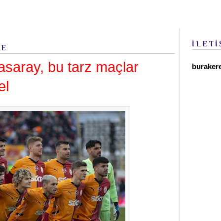
İLETİ
BE
asaray, bu tarz maçlar
buraker
el