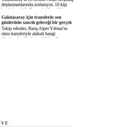
deplasmanlarında zorlanıyor, 10 kişi
bırakılıyorduk. Bu artık öğrendiğimiz
bir gerçek. Sane...
Galatasaray için transferin son
günlerinin sancılı geleceği bir gerçek
Takip edenler, Barış Alper Yılmaz'ın
olası transferiyle alakalı hangi
düşüncede olduğumu bilirler. O
düşüncem değişmiş değil. Hatta son ...
İYE