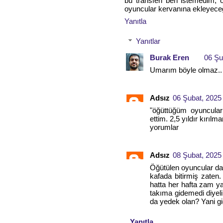
bu transferi ben istemedim
oyuncular kervanına ekleyec
Yanıtla
Yanıtlar
Burak Eren
06 Şu
Umarım böyle olmaz..
Adsız
06 Şubat, 2025
"öğüttüğüm oyuncula
ettim. 2,5 yıldır kırı
yorumlar
Adsız
08 Şubat, 2025
Öğütülen oyuncular da 
kafada bitirmiş zaten
hatta her hafta zam ya
takıma gidemedi diyel
da yedek olan? Yani gi
Yanıtla