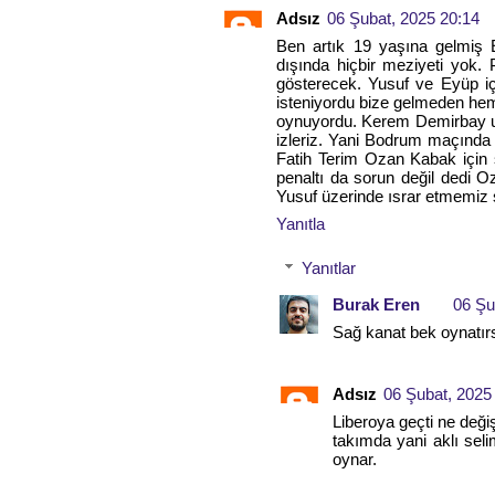
Adsız
06 Şubat, 2025 20:14
Ben artık 19 yaşına gelmiş
dışında hiçbir meziyeti yok. 
gösterecek. Yusuf ve Eyüp i
isteniyordu bize gelmeden hem
oynuyordu. Kerem Demirbay u
izleriz. Yani Bodrum maçınd
Fatih Terim Ozan Kabak için sö
penaltı da sorun değil dedi 
Yusuf üzerinde ısrar etmemiz ş
Yanıtla
Yanıtlar
Burak Eren
06 Şu
Sağ kanat bek oynatırs
Adsız
06 Şubat, 2025
Liberoya geçti ne deği
takımda yani aklı sel
oynar.