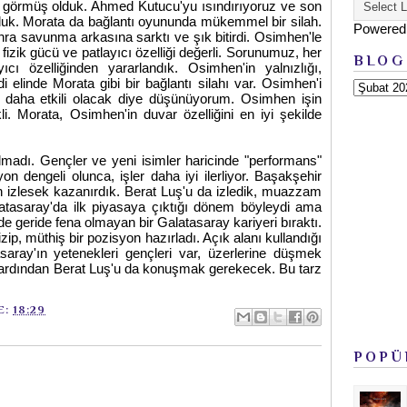
örmüş olduk. Ahmed Kutucu'yu ısındırıyoruz ve son
duk. Morata da bağlantı oyununda mükemmel bir silah.
Powered
onra savunma arkasına sarktı ve şık bitirdi. Osimhen'le
n fizik gücü ve patlayıcı özelliği değerli. Sorunumuz, her
BLOG
cı özelliğinden yararlandık. Osimhen'in yalnızlığı,
elinde Morata gibi bir bağlantı silahı var. Osimhen'i
 daha etkili olacak diye düşünüyorum. Osimhen işin
. Morata, Osimhen'in duvar özelliğini en iyi şekilde
madı. Gençler ve yeni isimler haricinde "performans"
dengeli olunca, işler daha iyi ilerliyor. Başakşehir
 izlesek kazanırdık. Berat Luş'u da izledik, muazzam
latasaray'da ilk piyasaya çıktığı dönem böyleydi ama
 de geride fena olmayan bir Galatasaray kariyeri bıraktı.
izip, müthiş bir pozisyon hazırladı. Açık alanı kullandığı
saray'ın yetenekleri gençleri var, üzerlerine düşmek
 ardından Berat Luş'u da konuşmak gerekecek. Bu tarz
E:
18:29
POPÜ