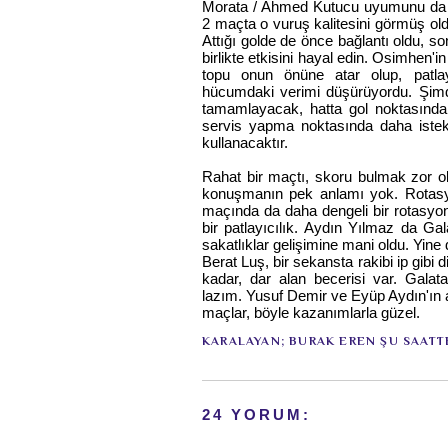
Morata / Ahmed Kutucu uyumunu da g
2 maçta o vuruş kalitesini görmüş ol
Attığı golde de önce bağlantı oldu, s
birlikte etkisini hayal edin. Osimhen'i
topu onun önüne atar olup, patlayı
hücumdaki verimi düşürüyordu. Şimdi 
tamamlayacak, hatta gol noktasında
servis yapma noktasında daha istekli
kullanacaktır.
Rahat bir maçtı, skoru bulmak zor ol
konuşmanın pek anlamı yok. Rotasyon 
maçında da daha dengeli bir rotasyon
bir patlayıcılık. Aydın Yılmaz da Ga
sakatlıklar gelişimine mani oldu. Yine
Berat Luş, bir sekansta rakibi ip gibi d
kadar, dar alan becerisi var. Galata
lazım. Yusuf Demir ve Eyüp Aydın'ın
maçlar, böyle kazanımlarla güzel.
KARALAYAN;
BURAK EREN
ŞU SAATT
24 YORUM: