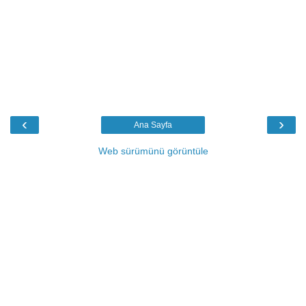
‹
›
Ana Sayfa
Web sürümünü görüntüle