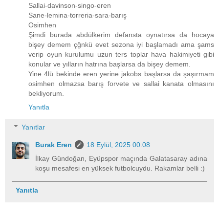
Sallai-davinson-singo-eren
Sane-lemina-torreria-sara-barış
Osimhen
Şimdi burada abdülkerim defansta oynatırsa da hocaya
bişey demem çğnkü evet sezona iyi başlamadı ama şams
verip oyun kurulumu uzun ters toplar hava hakimiyeti gibi
konular ve yılların hatrına başlarsa da bişey demem.
Yine 4lü bekinde eren yerine jakobs başlarsa da şaşırmam
osimhen olmazsa barış forvete ve sallai kanata olmasını
bekliyorum.
Yanıtla
Yanıtlar
Burak Eren
18 Eylül, 2025 00:08
İlkay Gündoğan, Eyüpspor maçında Galatasaray adına
koşu mesafesi en yüksek futbolcuydu. Rakamlar belli :)
Yanıtla