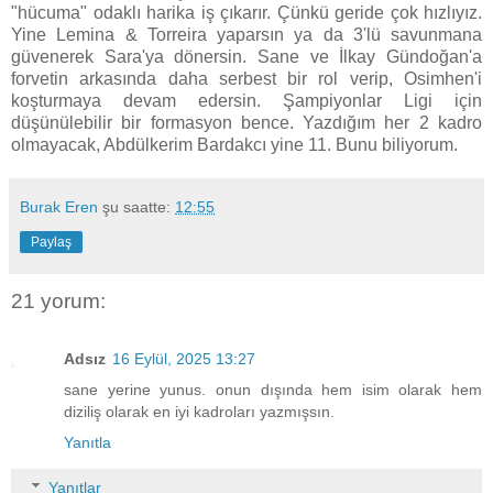
"hücuma" odaklı harika iş çıkarır. Çünkü geride çok hızlıyız.
Yine Lemina & Torreira yaparsın ya da 3'lü savunmana
güvenerek Sara'ya dönersin. Sane ve İlkay Gündoğan'a
forvetin arkasında daha serbest bir rol verip, Osimhen'i
koşturmaya devam edersin. Şampiyonlar Ligi için
düşünülebilir bir formasyon bence. Yazdığım her 2 kadro
olmayacak, Abdülkerim Bardakcı yine 11. Bunu biliyorum.
Burak Eren
şu saatte:
12:55
Paylaş
21 yorum:
Adsız
16 Eylül, 2025 13:27
sane yerine yunus. onun dışında hem isim olarak hem
diziliş olarak en iyi kadroları yazmışsın.
Yanıtla
Yanıtlar