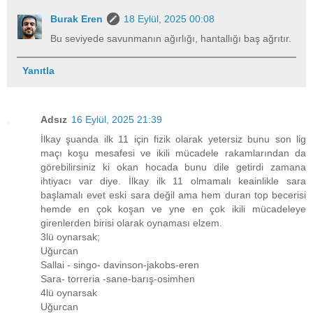
Burak Eren
18 Eylül, 2025 00:08
Bu seviyede savunmanın ağırlığı, hantallığı baş ağrıtır.
Yanıtla
Adsız
16 Eylül, 2025 21:39
İlkay şuanda ilk 11 için fizik olarak yetersiz bunu son lig
maçı koşu mesafesi ve ikili mücadele rakamlarından da
görebilirsiniz ki okan hocada bunu dile getirdi zamana
ihtiyacı var diye. İlkay ilk 11 olmamalı keainlikle sara
başlamalı evet eski sara değil ama hem duran top becerisi
hemde en çok koşan ve yne en çok ikili mücadeleye
girenlerden birisi olarak oynaması elzem.
3lü oynarsak;
Uğurcan
Sallai - singo- davinson-jakobs-eren
Sara- torreria -sane-barış-osimhen
4lü oynarsak
Uğurcan