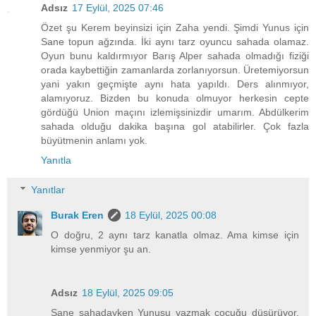
Adsız
17 Eylül, 2025 07:46
Özet şu Kerem beyinsizi için Zaha yendi. Şimdi Yunus için
Sane topun ağzında. İki aynı tarz oyuncu sahada olamaz.
Oyun bunu kaldırmıyor Barış Alper sahada olmadığı fiziği
orada kaybettiğin zamanlarda zorlanıyorsun. Üretemiyorsun
yani yakın geçmişte aynı hata yapıldı. Ders alınmıyor,
alamıyoruz. Bizden bu konuda olmuyor herkesin cepte
gördüğü Union maçını izlemişsinizdir umarım. Abdülkerim
sahada olduğu dakika başına gol atabilirler. Çok fazla
büyütmenin anlamı yok.
Yanıtla
Yanıtlar
Burak Eren
18 Eylül, 2025 00:08
O doğru, 2 aynı tarz kanatla olmaz. Ama kimse için
kimse yenmiyor şu an.
Adsız
18 Eylül, 2025 09:05
Sane sahadayken Yunusu yazmak çocuğu düşürüyor.