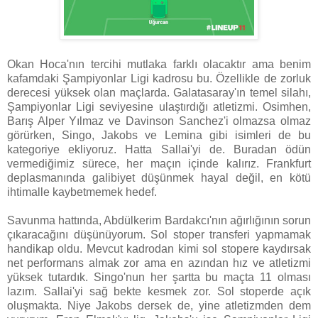
Okan Hoca'nın tercihi mutlaka farklı olacaktır ama benim
kafamdaki Şampiyonlar Ligi kadrosu bu. Özellikle de zorluk
derecesi yüksek olan maçlarda. Galatasaray'ın temel silahı,
Şampiyonlar Ligi seviyesine ulaştırdığı atletizmi. Osimhen,
Barış Alper Yılmaz ve Davinson Sanchez'i olmazsa olmaz
görürken, Singo, Jakobs ve Lemina gibi isimleri de bu
kategoriye ekliyoruz. Hatta Sallai'yi de. Buradan ödün
vermediğimiz sürece, her maçın içinde kalırız. Frankfurt
deplasmanında galibiyet düşünmek hayal değil, en kötü
ihtimalle kaybetmemek hedef.
Savunma hattında, Abdülkerim Bardakcı'nın ağırlığının sorun
çıkaracağını düşünüyorum. Sol stoper transferi yapmamak
handikap oldu. Mevcut kadrodan kimi sol stopere kaydırsak
net performans almak zor ama en azından hız ve atletizmi
yüksek tutardık. Singo'nun her şartta bu maçta 11 olması
lazım. Sallai'yi sağ bekte kesmek zor. Sol stoperde açık
oluşmakta. Niye Jakobs dersek de, yine atletizmden dem