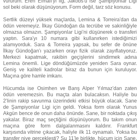
vururum. Eren Elmalı'yı lig, Jakobs'u ise Şampiyonlar Ligi
sol beki olarak düşünüyorum. Form değil, tarz söz konusu.
Sertlik düzeyi yüksek maçlarda, Lemina & Torreira'dan da
ödün veremeyiz. İlkay Gündoğan da tecrübe ve sakinliğiyle
olmazsa olmazın. Şampiyonlar Ligi'ni düşünerek o transferi
yaptın. Sara'yı 10 numara gibi kullanırken istediğimizi
alamıyorduk. Sara & Torreira yapsak, bu sefer de önüne
İlkay Gündoğan'ı yazarken orayı fizik olarak zayıflatıyoruz.
Merkezi kapatmak, rakibin geçişlerini sindirmek adına
Lemina önemli. Lige döndüğümüzde yeniden Sara oynar.
Geniş ve kaliteli kadrolar biraz da bunun için kuruluyor.
Maçına göre hamle imkanı.
Hücumda ise Osimhen ve Barış Alper Yılmaz'dan zaten
ödün veremezsin. Bu maçta alan bulacaksın. Haliyle bu
2'linin rakip savunma üzerindeki etkisi büyük olacak. Sane
de Şampiyonlar Ligi için geldi. Yoksa form olarak Yunus
Akgün bence de onun daha önünde. Sane, bir noktada çıkış
yakalar. Biraz maç seçtiğini düşünüyorum. Bu takım onun
maçına göre form dalgalanmasını kaldırır. Frankfurt
karşısında vitrine çıkacak, haliyle ilk 11 oynamalı. Yoksa bu
transfer niye gerçekleşti? Şu 11'le birlikte, hücum için Sane,